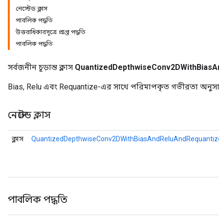
নেস্টেড ক্লাস
পাবলিক পদ্ধতি
উত্তরাধিকারসূত্রে প্রাপ্ত পদ্ধতি
ize
পাবলিক পদ্ধতি
Requantize
সর্বজনীন চূড়ান্ত ক্লাস
QuantizedDepthwiseConv2DWithBiasA
ize
Bias, Relu এবং Requantize-এর সাথে পরিমাপকৃত গভীরতা অনুস
নেস্টেড ক্লাস
ক্লাস
QuantizedDepthwiseConv2DWithBiasAndReluAndRequantize
পাবলিক পদ্ধতি