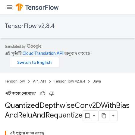
TensorFlow v2.8.4
ize
এই পৃষ্ঠাটি
Cloud Translation API
অনুবাদ করেছে।
Requantize
ize
TensorFlow
API, API
TensorFlow v2.8.4
Java
AndReluAndRequantize
u
এটি কাজে লেগেছে?
uAndRequantize
Quantized
Depthwise
Conv2DWith
Bias
And
Relu
And
Requantize
AndRelu
AndReluAndRequantize
এই পৃষ্ঠায় যা যা আছে