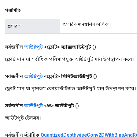
পরামিতি
প্রসারিত মানগুলির তালিকা।
প্রসারণ
সর্বজনীন
আউটপুট
<ফ্লোট>
ম্যাক্সআউটপুট
()
ফ্লোট মান যা সর্বাধিক পরিমাপযুক্ত আউটপুট মান উপস্থাপন করে।
সর্বজনীন
আউটপুট
<ফ্লোট>
মিনিটআউটপুট
()
ফ্লোট মান যা ন্যূনতম কোয়ান্টাইজড আউটপুট মান উপস্থাপন করে।
সর্বজনীন
আউটপুট
<W>
আউটপুট
()
আউটপুট টেনসর।
সর্বজনীন স্ট্যাটিক
Quantized
Depthwise
Conv2DWith
Bias
And
R