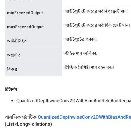
আউটপুট টেনসরের সর্বনিম্ন ফ্লোট মান।
minFreezedOutput
m
আউটপুট টেনসরের সর্বাধিক ফ্লোট মান।
maxFreezedOutput
আউটপুটের প্রকার।
rs
আউটটাইপ
eters
স্ট্রাইড মান তালিকা.
ntumParameters
অগ্রগতি
ters
ঐচ্ছিক বৈশিষ্ট্য মান বহন করে
ropParameters
বিকল্প
s
atorParameters
ghtParameters
রিটার্নস
meters
QuantizedDepthwiseConv2DWithBiasAndReluAndRequa
adParameters
rameters
পাবলিক স্ট্যাটিক
Quantized
Depthwise
Conv2DWith
Bias
And
Re
eters
(List<Long> dilations)
ientDescentParameters