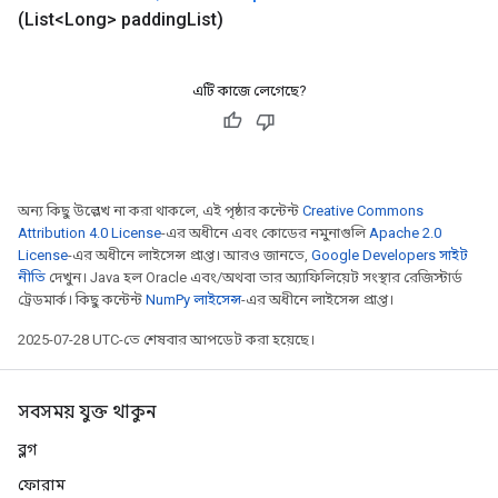
(List<Long> padding
List)
এটি কাজে লেগেছে?
অন্য কিছু উল্লেখ না করা থাকলে, এই পৃষ্ঠার কন্টেন্ট
Creative Commons
Attribution 4.0 License
-এর অধীনে এবং কোডের নমুনাগুলি
Apache 2.0
License
-এর অধীনে লাইসেন্স প্রাপ্ত। আরও জানতে,
Google Developers সাইট
নীতি
দেখুন। Java হল Oracle এবং/অথবা তার অ্যাফিলিয়েট সংস্থার রেজিস্টার্ড
ট্রেডমার্ক। কিছু কন্টেন্ট
NumPy লাইসেন্স
-এর অধীনে লাইসেন্স প্রাপ্ত।
2025-07-28 UTC-তে শেষবার আপডেট করা হয়েছে।
সবসময় যুক্ত থাকুন
ব্লগ
ফোরাম