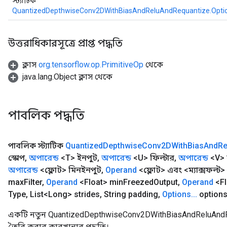
স্ট্যাটিক
QuantizedDepthwiseConv2DWithBiasAndReluAndRequantize.Opti
উত্তরাধিকারসূত্রে প্রাপ্ত পদ্ধতি
ক্লাস
org.tensorflow.op.PrimitiveOp
থেকে
java.lang.Object ক্লাস থেকে
পাবলিক পদ্ধতি
পাবলিক স্ট্যাটিক
Quantized
Depthwise
Conv2DWith
Bias
And
Re
স্কোপ
,
অপারেন্ড
<T> ইনপুট
,
অপারেন্ড
<U> ফিল্টার
,
অপারেন্ড
<V> ব
অপারেন্ড
<ফ্লোট> মিনইনপুট
,
Operand
<ফ্লোট> এবং <ম্যাক্সফল্ট
max
Filter
,
Operand
<Float> min
Freezed
Output
,
Operand
<Fl
Type
,
List<Long> strides
,
String padding
,
Options
.
.
.
options
একটি নতুন QuantizedDepthwiseConv2DWithBiasAndReluAndR
তৈরি করার কারখানার পদ্ধতি।