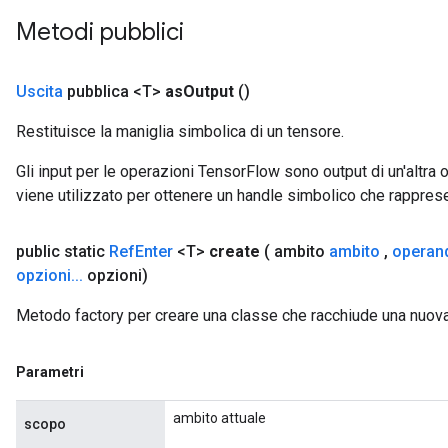
Metodi pubblici
Uscita
pubblica <T>
as
Output
()
m
Restituisce la maniglia simbolica di un tensore.
Gli input per le operazioni TensorFlow sono output di un'alt
rs
viene utilizzato per ottenere un handle simbolico che rappresent
eters
ntumParameters
public static
Ref
Enter
<T>
create
( ambito
ambito
,
operan
ters
opzioni
.
.
.
opzioni)
ropParameters
s
Metodo factory per creare una classe che racchiude una nuov
atorParameters
ghtParameters
Parametri
meters
adParameters
ambito attuale
scopo
rameters