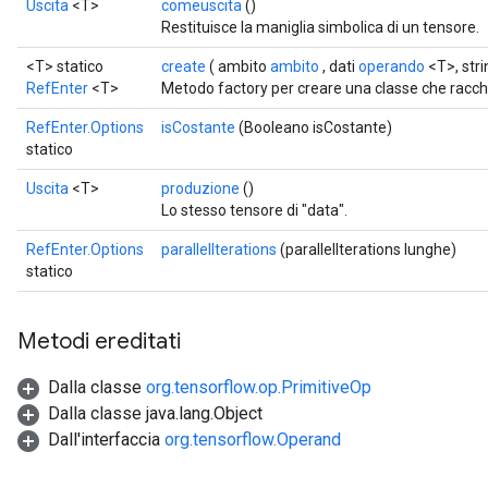
Uscita
<T>
comeuscita
()
Restituisce la maniglia simbolica di un tensore.
<T> statico
create
( ambito
ambito
, dati
operando
<T>, str
RefEnter
<T>
Metodo factory per creare una classe che racc
RefEnter.Options
isCostante
(Booleano isCostante)
statico
Uscita
<T>
produzione
()
Lo stesso tensore di "data".
RefEnter.Options
parallelIterations
(parallelIterations lunghe)
statico
Metodi ereditati
Dalla classe
org.tensorflow.op.PrimitiveOp
Dalla classe java.lang.Object
Dall'interfaccia
org.tensorflow.Operand