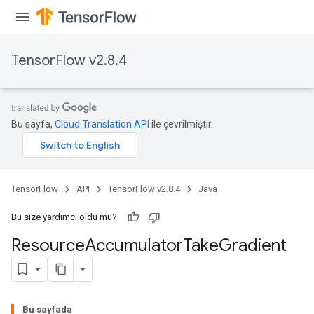
TensorFlow v2.8.4
Bu sayfa,
Cloud Translation API
ile çevrilmiştir.
TensorFlow
API
TensorFlow v2.8.4
Java
Bu size yardımcı oldu mu?
Resource
Accumulator
Take
Gradient
Bu sayfada