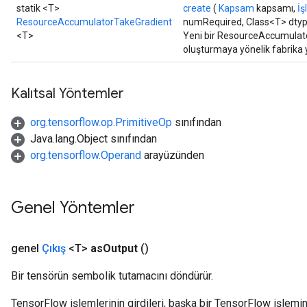
statik <T>
create
(
Kapsam
kapsamı,
İş
ResourceAccumulatorTakeGradient
numRequired, Class<T> dty
<T>
Yeni bir ResourceAccumulator
m
oluşturmaya yönelik fabrika
Kalıtsal Yöntemler
rs
eters
org.tensorflow.op.PrimitiveOp
sınıfından
ntumParameters
Java.lang.Object sınıfından
ters
org.tensorflow.Operand
arayüzünden
ropParameters
s
atorParameters
Genel Yöntemler
ghtParameters
meters
genel
Çıkış
<T>
as
Output
()
adParameters
rameters
Bir tensörün sembolik tutamacını döndürür.
eters
ientDescentParameters
TensorFlow işlemlerinin girdileri, başka bir TensorFlow işleminin