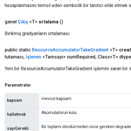
hesaplanmasını temsil eden sembolik bir tanıtıcı elde etmek için
genel
Çıkış
<T>
ortalama
()
Birikmiş gradyanların ortalaması.
public static
Resource
Accumulator
Take
Gradient
<T>
crea
tutamacı
,
İşlenen
<Tamsayı> num
Required
,
Class<T> dtype
Yeni bir ResourceAccumulatorTakeGradient işlemini saran bir s
Parametreler
mevcut kapsam
kapsam
Akümülatörün kolu.
halletmek
Bir toplamı döndürmeden önce gereken degrade 
sayıGerekli