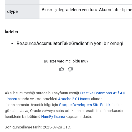
Birikmiş degradelerin veri türü. Akümülatör tipin
dtype
İadeler
ResourceAccumulatorTakeGradient'in yeni bir örneği
Bu size yardımcı oldu mu?
Aksi belirtilmediği sürece bu sayfanın içeriği
Creative Commons Atıf 4.0
Lisansı
altında ve kod örnekleri
Apache 2.0 Lisansı
altında
lisanslanmıştır. Ayrıntılı bilgi için
Google Developers Site Politikaları
'na
göz atın. Java, Oracle ve/veya satış ortaklarının tescilli ticari markasıdır.
İçeriklerin bir bölümü
NumPy lisansı
kapsamındadır.
Son güncelleme tarihi: 2025-07-28 UTC.