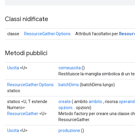
rs
eters
Classi nidificate
ntumParameters
ters
Resour
classe
ResourceGather.Options
Attributi facoltativi per
ropParameters
s
atorParameters
Metodi pubblici
ghtParameters
meters
Uscita
<U>
comeuscita
()
adParameters
Restituisce la maniglia simbolica di un t
rameters
ResourceGather.Options
batchDims
(batchDims lungo)
eters
statico
ientDescentParameters
statico <U, T estende
create
( ambito
ambito
, risorsa
operand
Numero>
opzioni...
opzioni)
ResourceGather
<U>
Metodo factory per creare una classe c
ResourceGather.
Uscita
<U>
produzione
()