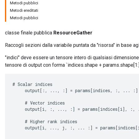
Metodi pubblici
Metodi ereditati
Metodi pubblici
classe finale pubblica
ResourceGather
Raccogli sezioni dalla variabile puntata da "risorsa" in base agli
"indici" deve essere un tensore intero di qualsiasi dimensione
tensore di output con forma `indices.shape + params.shape[1:]
#
Scalar
indices
output
[
:,
...,
:
]
=
params
[
indices
,
:,
...
:
]
#
Vector
indices
output
[
i
,
:,
...,
:
]
=
params
[
indices
[
i
]
,
:,
m
#
Higher
rank
indices
output
[
i
,
...,
j
,
:,
...
:
]
=
params
[
indices
[