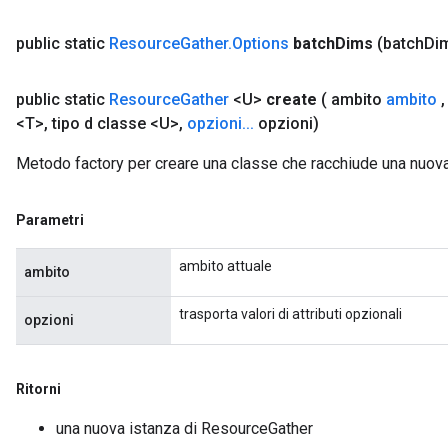
public static
Resource
Gather
.
Options
batch
Dims
(batch
Di
public static
Resource
Gather
<U>
create
( ambito
ambito
,
<T>
,
tipo d classe <U>
,
opzioni
.
.
.
opzioni)
Metodo factory per creare una classe che racchiude una nuov
Parametri
ambito attuale
ambito
trasporta valori di attributi opzionali
opzioni
Ritorni
una nuova istanza di ResourceGather