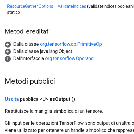
ResourceGather.Options
validateIndices
(validateIndices booleani
statico
Metodi ereditati
Dalla classe
org.tensorflow.op.PrimitiveOp
Dalla classe java.lang.Object
Dall'interfaccia
org.tensorflow.Operand
Metodi pubblici
Uscita
pubblica <U>
as
Output
()
Restituisce la maniglia simbolica di un tensore.
Gli input per le operazioni TensorFlow sono output di un'alt
viene utilizzato per ottenere un handle simbolico che rappresent