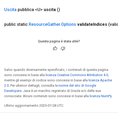
Uscita
pubblica <U>
uscita
()
public static
Resource
Gather
.
Options
validate
Indices
(vali
Questa pagina è stata utile?
Salvo quando diversamente specificato, i contenuti di questa pagina
sono concessi in base alla
licenza Creative Commons Attribution 4.0
,
mentre gli esempi di codice sono concessi in base alla
licenza Apache
2.0
. Per ulteriori dettagli, consulta le
norme del sito di Google
Developers
. Java è un marchio registrato di Oracle e/o delle sue
consociate. Alcuni contenuti sono concessi in base alla
licenza NumPy
.
Ultimo aggiornamento 2025-07-28 UTC.