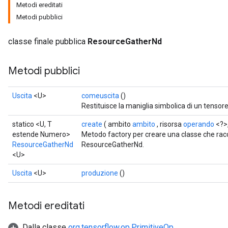
Metodi ereditati
Metodi pubblici
classe finale pubblica
ResourceGatherNd
Metodi pubblici
Uscita
<U>
comeuscita
()
Restituisce la maniglia simbolica di un tensore
statico <U, T
create
( ambito
ambito
, risorsa
operando
<?>,
estende Numero>
Metodo factory per creare una classe che ra
ResourceGatherNd
ResourceGatherNd.
<U>
m
Uscita
<U>
produzione
()
Metodi ereditati
rs
Dalla classe
org.tensorflow.op.PrimitiveOp
eters