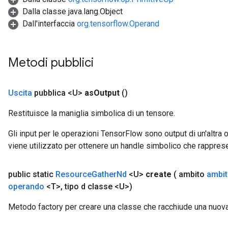
Dalla classe java.lang.Object
ntumParameters
Dall'interfaccia
org.tensorflow.Operand
ters
ropParameters
s
Metodi pubblici
atorParameters
ghtParameters
meters
Uscita
pubblica <U>
as
Output
()
adParameters
rameters
Restituisce la maniglia simbolica di un tensore.
eters
Gli input per le operazioni TensorFlow sono output di un'alt
ientDescentParameters
viene utilizzato per ottenere un handle simbolico che rappresent
public static
Resource
Gather
Nd
<U>
create
( ambito
ambi
operando
<T>
,
tipo d classe <U>)
Metodo factory per creare una classe che racchiude una nuo