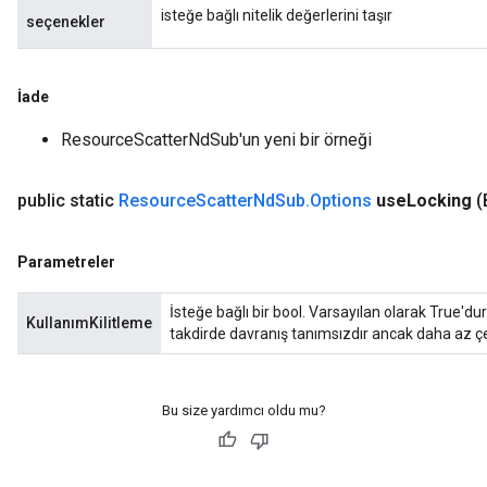
isteğe bağlı nitelik değerlerini taşır
seçenekler
İade
ResourceScatterNdSub'un yeni bir örneği
public static
Resource
Scatter
Nd
Sub
.
Options
use
Locking
(
Parametreler
İsteğe bağlı bir bool. Varsayılan olarak True'dur.
KullanımKilitleme
takdirde davranış tanımsızdır ancak daha az çe
Bu size yardımcı oldu mu?