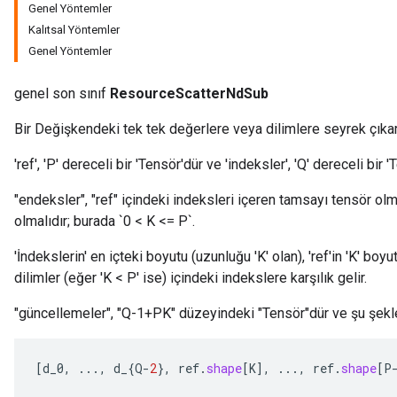
Genel Yöntemler
Kalıtsal Yöntemler
Genel Yöntemler
genel son sınıf
ResourceScatterNdSub
m
Bir Değişkendeki tek tek değerlere veya dilimlere seyrek çıka
'ref', 'P' dereceli bir 'Tensör'dür ve 'indeksler', 'Q' dereceli bir '
"endeksler", "ref" içindeki indeksleri içeren tamsayı tensör olmalı
rs
olmalıdır; burada `0 < K <= P`.
eters
ntumParameters
'İndekslerin' en içteki boyutu (uzunluğu 'K' olan), 'ref'in 'K' bo
ters
dilimler (eğer 'K < P' ise) içindeki indekslere karşılık gelir.
ropParameters
s
"güncellemeler", "Q-1+PK" düzeyindeki "Tensör"dür ve şu şekle
atorParameters
ghtParameters
[
d_0
,
...,
d_
{
Q
-
2
},
ref
.
shape
[
K
]
,
...,
ref
.
shape
[
P
meters
adParameters