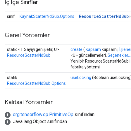
İç İçe Sınıflar
Resource
Scatter
Nd
Sub
sınıf
KaynakScatterNdSub.Options
i
Genel Yöntemler
static <T Sayıyı genişletir, U>
create
(
Kapsam
kapsamı,
İşlene
ResourceScatterNdSub
<U> güncellemeleri,
Seçenekler...
Yeni bir ResourceScatterNdSub iş
fabrika yöntemi.
statik
useLocking
(Boolean useLocking
ResourceScatterNdSub.Options
Kalıtsal Yöntemler
org.tensorflow.op.PrimitiveOp
sınıfından
Java.lang.Object sınıfından