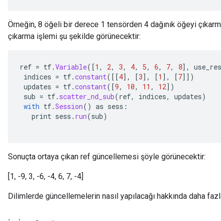
rameters
eters
Örneğin, 8 öğeli bir derece 1 tensörden 4 dağınık öğeyi çıkarm
ientDescentParameters
çıkarma işlemi şu şekilde görünecektir:
ref
=
tf
.
Variable
(
[
1
,
2
,
3
,
4
,
5
,
6
,
7
,
8
]
,
use_re
indices
=
tf
.
constant
(
[[
4
]
,
[
3
]
,
[
1
]
,
[
7
]]
)
updates
=
tf
.
constant
(
[
9
,
10
,
11
,
12
]
)
sub
=
tf
.
scatter_nd_sub
(
ref
,
indices
,
updates
)
with
tf
.
Session
()
as
sess
:
print
sess
.
run
(
sub
)
Sonuçta ortaya çıkan ref güncellemesi şöyle görünecektir:
[1, -9, 3, -6, -4, 6, 7, -4]
Dilimlerde güncellemelerin nasıl yapılacağı hakkında daha fazla