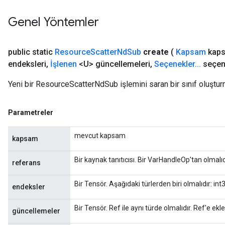
Genel Yöntemler
public static
Resource
Scatter
Nd
Sub
create
(
Kapsam
kaps
endeksleri
,
İşlenen
<U> güncellemeleri
,
Seçenekler
.
.
.
seçen
Yeni bir ResourceScatterNdSub işlemini saran bir sınıf oluştur
Parametreler
mevcut kapsam
kapsam
Bir kaynak tanıtıcısı. Bir VarHandleOp'tan olmalıd
referans
Bir Tensör. Aşağıdaki türlerden biri olmalıdır: in
endeksler
Bir Tensör. Ref ile aynı türde olmalıdır. Ref'e ek
güncellemeler