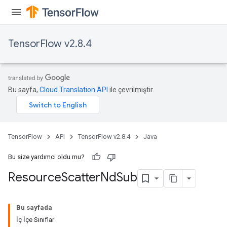
TensorFlow v2.8.4
Bu sayfa,
Cloud Translation API
ile çevrilmiştir.
TensorFlow
API
TensorFlow v2.8.4
Java
Bu size yardımcı oldu mu?
Resource
Scatter
Nd
Sub
Bu sayfada
İç İçe Sınıflar