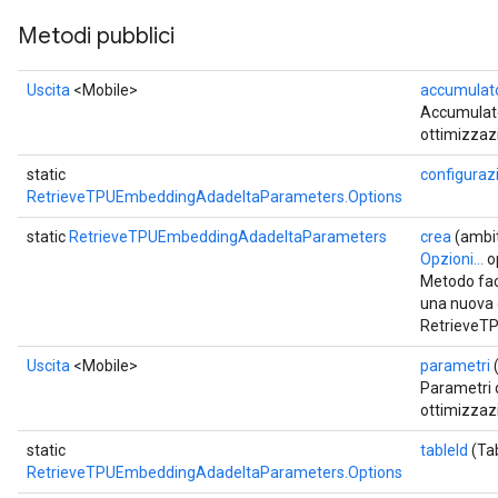
Metodi pubblici
Uscita
<Mobile>
accumulato
Accumulator
ottimizzaz
static
configuraz
RetrieveTPUEmbeddingAdadeltaParameters.Options
static
RetrieveTPUEmbeddingAdadeltaParameters
crea
(ambi
Opzioni...
o
Metodo fac
una nuova
RetrieveT
Uscita
<Mobile>
parametri
(
Parametri d
ottimizzaz
static
tableId
(Tab
RetrieveTPUEmbeddingAdadeltaParameters.Options