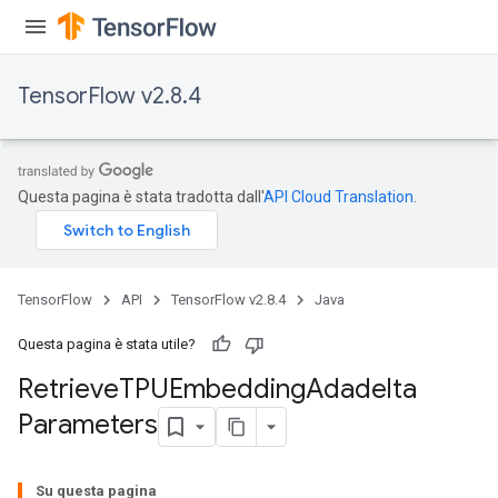
TensorFlow v2.8.4
Questa pagina è stata tradotta dall'
API Cloud Translation
.
TensorFlow
API
TensorFlow v2.8.4
Java
Questa pagina è stata utile?
m
Retrieve
TPUEmbedding
Adadelta
Parameters
rs
eters
Su questa pagina