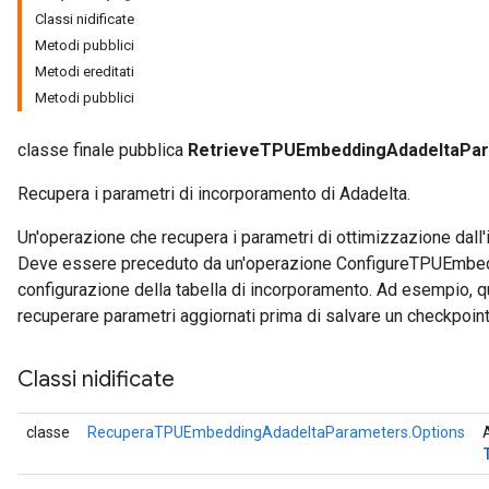
Classi nidificate
Metodi pubblici
ntumParameters
Metodi ereditati
ters
Metodi pubblici
ropParameters
s
classe finale pubblica
RetrieveTPUEmbeddingAdadeltaPa
atorParameters
ghtParameters
Recupera i parametri di incorporamento di Adadelta.
meters
adParameters
Un'operazione che recupera i parametri di ottimizzazione dall
rameters
Deve essere preceduto da un'operazione ConfigureTPUEmbedd
eters
configurazione della tabella di incorporamento. Ad esempio, q
ientDescentParameters
recuperare parametri aggiornati prima di salvare un checkpoint
Classi nidificate
classe
RecuperaTPUEmbeddingAdadeltaParameters.Options
A