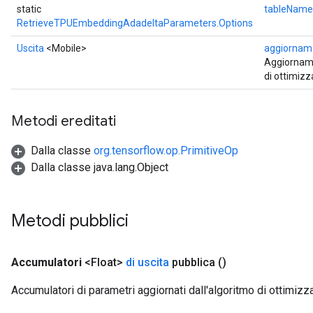
static
tableName
RetrieveTPUEmbeddingAdadeltaParameters.Options
Uscita
<Mobile>
aggiornam
Aggiorname
di ottimiz
Metodi ereditati
Dalla classe
org.tensorflow.op.PrimitiveOp
Dalla classe java.lang.Object
Metodi pubblici
Accumulatori
<Float>
di uscita
pubblica
()
Accumulatori di parametri aggiornati dall'algoritmo di ottimiz