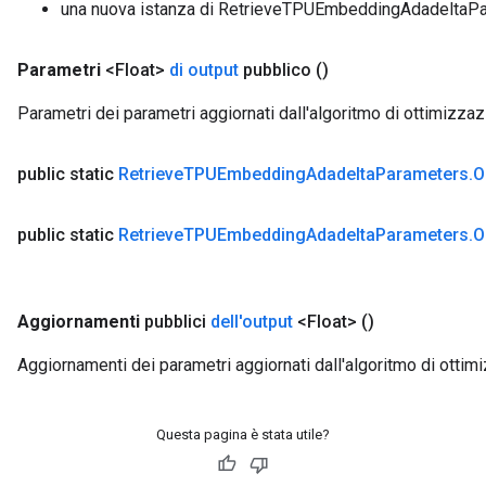
una nuova istanza di RetrieveTPUEmbeddingAdadeltaP
Parametri
<Float>
di output
pubblico
()
Parametri dei parametri aggiornati dall'algoritmo di ottimizza
public static
Retrieve
TPUEmbedding
Adadelta
Parameters
.
O
public static
Retrieve
TPUEmbedding
Adadelta
Parameters
.
O
Aggiornamenti
pubblici
dell'output
<Float>
()
Aggiornamenti dei parametri aggiornati dall'algoritmo di ottim
Questa pagina è stata utile?