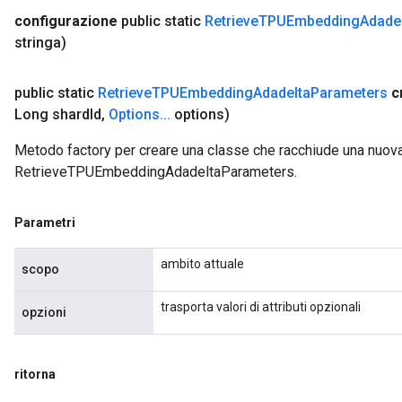
configurazione
public static
Retrieve
TPUEmbedding
Adade
stringa)
public static
Retrieve
TPUEmbedding
Adadelta
Parameters
c
Long shard
Id
,
Options
.
.
.
options)
Metodo factory per creare una classe che racchiude una nuov
RetrieveTPUEmbeddingAdadeltaParameters.
Parametri
ambito attuale
scopo
trasporta valori di attributi opzionali
opzioni
ritorna