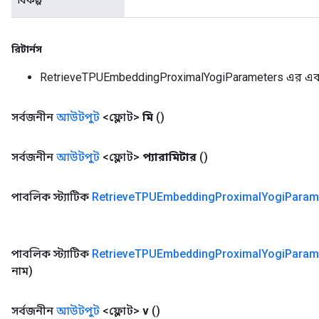
বিকল্প
রিটার্নস
RetrieveTPUEmbeddingProximalYogiParameters এর এক
সর্বজনীন
আউটপুট
<ফ্লোট>
মি
()
সর্বজনীন
আউটপুট
<ফ্লোট>
প্যারামিটার
()
পাবলিক স্ট্যাটিক
Retrieve
TPUEmbedding
Proximal
Yogi
Param
পাবলিক স্ট্যাটিক
Retrieve
TPUEmbedding
Proximal
Yogi
Param
নাম)
সর্বজনীন
আউটপুট
<ফ্লোট>
v
()