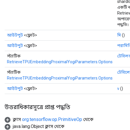
shardI
একটি ন
Retri
অপারেশ
পদ্ধতি।
আউটপুট
<ফ্লোট>
মি
()
আউটপুট
<ফ্লোট>
পরামিত
স্ট্যাটিক
টেবিল
RetrieveTPUEmbeddingProximalYogiParameters.Options
স্ট্যাটিক
টেবিলে
RetrieveTPUEmbeddingProximalYogiParameters.Options
আউটপুট
<ফ্লোট>
v
()
উত্তরাধিকারসূত্রে প্রাপ্ত পদ্ধতি
ক্লাস
org.tensorflow.op.PrimitiveOp
থেকে
java.lang.Object ক্লাস থেকে