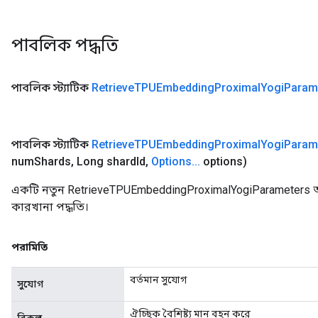
পাবলিক পদ্ধতি
পাবলিক স্ট্যাটিক
Retrieve
TPUEmbedding
Proximal
Yogi
Param
পাবলিক স্ট্যাটিক
Retrieve
TPUEmbedding
Proximal
Yogi
Param
num
Shards
,
Long shard
Id
,
Options
.
.
.
options)
একটি নতুন RetrieveTPUEmbeddingProximalYogiParameters অ
কারখানা পদ্ধতি।
পরামিতি
বর্তমান সুযোগ
সুযোগ
ঐচ্ছিক বৈশিষ্ট্য মান বহন করে