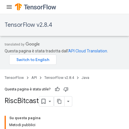
ntumParameters
ters
ropParameters
TensorFlow v2.8.4
s
atorParameters
ghtParameters
meters
Questa pagina è stata tradotta dall'
API Cloud Translation
.
adParameters
rameters
eters
ientDescentParameters
TensorFlow
API
TensorFlow v2.8.4
Java
Questa pagina è stata utile?
Risc
Bitcast
Su questa pagina
Metodi pubblici