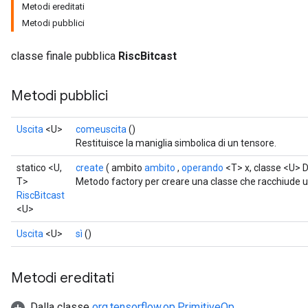
Metodi ereditati
Metodi pubblici
classe finale pubblica
RiscBitcast
Metodi pubblici
Uscita
<U>
comeuscita
()
Restituisce la maniglia simbolica di un tensore.
statico <U,
create
( ambito
ambito
,
operando
<T> x, classe <U> 
T>
Metodo factory per creare una classe che racchiude 
RiscBitcast
<U>
Uscita
<U>
sì
()
Metodi ereditati
Dalla classe
org.tensorflow.op.PrimitiveOp