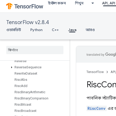
RetrieveTPUEmbeddingFrequencyEstimatorParameters
ইনস্টল করুন
শিখুন
API, API
RetrieveTPUEmbeddingMDLAdagradLightParameters
RetrieveTPUEmbeddingMomentumParameters
RetrieveTPUEmbeddingProximalAdagradParameters
TensorFlow v2.8.4
Retrieve
TPUEmbedding
Proximal
ওভারভিউ
Python
C++
Java
আরও
Yogi
Parameters
Retrieve
TPUEmbedding
RMSProp
Parameters
Retrieve
TPUEmbedding
Stochastic
Gradient
Descent
Parameters
Reverse
Reverse
Sequence
TensorFlow
API
Rewrite
Dataset
Risc
Abs
Risc
Con
Risc
Add
Risc
Binary
Arithmetic
পাবলিক স্ট্যাটিক
Risc
Binary
Comparison
Risc
Bitcast
RiscConv
এর জন
Risc
Broadcast