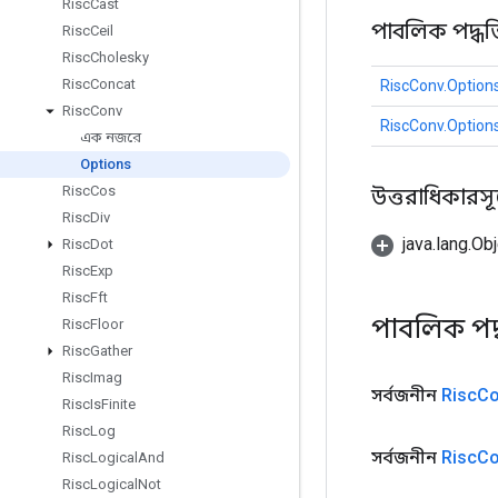
Risc
Cast
পাবলিক পদ্ধত
Risc
Ceil
Risc
Cholesky
Risc
Concat
RiscConv.Option
Risc
Conv
RiscConv.Option
এক নজরে
Options
Risc
Cos
উত্তরাধিকারসূত্রে
Risc
Div
java.lang.Obj
Risc
Dot
Risc
Exp
Risc
Fft
পাবলিক পদ
Risc
Floor
Risc
Gather
Risc
Imag
সর্বজনীন
Risc
Co
Risc
Is
Finite
Risc
Log
সর্বজনীন
Risc
Co
Risc
Logical
And
Risc
Logical
Not