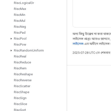
Risc
Logical
Or
Risc
Max
Risc
Min
Risc
Mul
Risc
Neg
Risc
Pad
অন্য কিছু উল্লেখ না করা থাকলে,
Risc
Pool
লাইসেন্স প্রাপ্ত। আরও জানতে
লাইসেন্স
-এর অধীনে লাইসেন্স প্র
Risc
Pow
Risc
Random
Uniform
2025-07-28 UTC-তে শেষবা
Risc
Real
Risc
Reduce
Risc
Rem
সবসময় যুক্ত থাকুন
Risc
Reshape
Risc
Reverse
ব্লগ
Risc
Scatter
ফোরাম
Risc
Shape
Risc
Sign
GitHub
Risc
Slice
Twitter
Risc
Sort