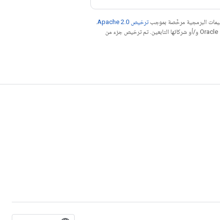
عليمات البرمجية مرخّصة بموجب
ترخيص Apache 2.0‏
.
. إنّ Java هي علامة تجارية مسجَّلة لشركة Oracle و/أو شركائها التابعين. تم ترخيص جزء من