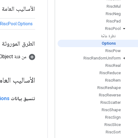
Risc
Mul
الأساليب العامة
Risc
Neg
Risc
Pad
RiscPool.Options
Risc
Pool
نظرة عامّة
الطرق الموروثة
Options
Risc
Pow
من فئة java.lang.Object
Risc
Random
Uniform
Risc
Real
Risc
Reduce
الأساليب العا
Risc
Rem
Risc
Reshape
Risc
Reverse
تنسيق بيانات
ions
Risc
Scatter
Risc
Shape
Risc
Sign
Risc
Slice
Risc
Sort