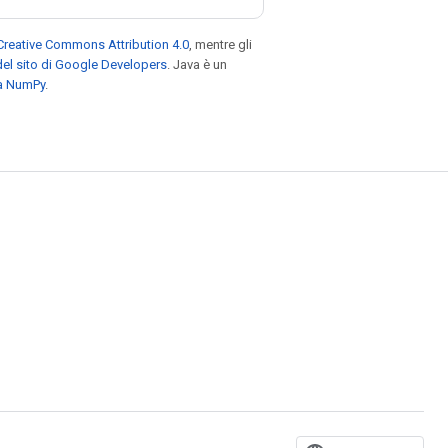
Creative Commons Attribution 4.0
, mentre gli
el sito di Google Developers
. Java è un
za NumPy
.