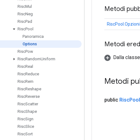
Risc
Mul
Metodi pubbl
Risc
Neg
Risc
Pad
RiscPool.Opzioni
Risc
Pool
Panoramica
Metodi eredi
Options
Risc
Pow
Dalla classe
Risc
Random
Uniform
Risc
Real
Risc
Reduce
Metodi pu
Risc
Rem
Risc
Reshape
Risc
Reverse
public
Risc
Pool
Risc
Scatter
Risc
Shape
Risc
Sign
Risc
Slice
Risc
Sort