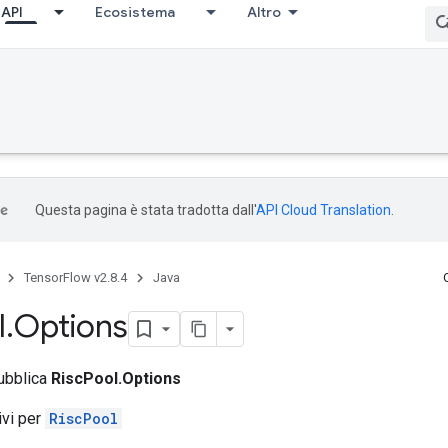
API
Ecosistema
Altro
Questa pagina è stata tradotta dall'
API Cloud Translation
.
TensorFlow v2.8.4
Java
l
.
Options
pubblica
RiscPool.Options
tivi per
RiscPool