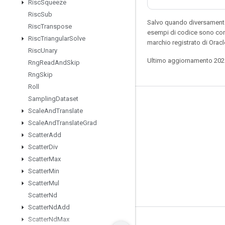
Risc
Squeeze
Risc
Sub
Salvo quando diversamente 
Risc
Transpose
esempi di codice sono con
Risc
Triangular
Solve
marchio registrato di Orac
Risc
Unary
Ultimo aggiornamento 202
Rng
Read
And
Skip
Rng
Skip
Roll
Sampling
Dataset
Resta connesso
Scale
And
Translate
Blog
Scale
And
Translate
Grad
Scatter
Add
Forum
Scatter
Div
GitHub
Scatter
Max
Twitter
Scatter
Min
Scatter
Mul
YouTube
Scatter
Nd
Scatter
Nd
Add
Scatter
Nd
Max