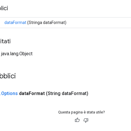
ici
dataFormat
(Stringa dataFormat)
tati
 java.lang.Object
bblici
.
Options
data
Format
(String data
Format)
Questa pagina è stata utile?