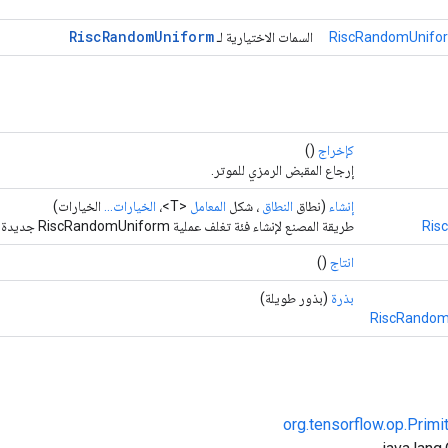
Risc
Random
Uniform
RiscRandomUnifor
السمات الاختيارية لـ
كإخراج
()
إرجاع المقبض الرمزي للموتر.
إنشاء
(نطاق
النطاق
، شكل
المعامل
<T>،
الخيارات...
الخيارات)
Ris
طريقة المصنع لإنشاء فئة تغلف عملية RiscRandomUniform جديدة.
انتاج
()
بذرة
(بذور طويلة)
RiscRandom
org.tensorflow.op.Primi