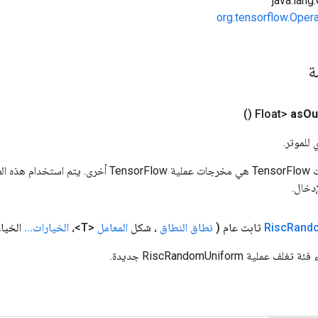
org.tensorflow.Oper
مة
()
as
Ou
 للموتر.
المدخلات إلى عمليات TensorFlow هي مخرجات عملية rFlow
دخال.
Rand
Risc
ثابت عام
(
نطاق النطاق
، شكل
المعامل
<T>،
الخيارات
.
.
.
الخيار
لية RiscRandomUniform جديدة.