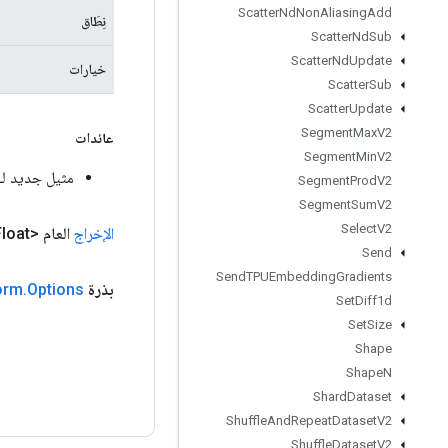
Scatter
Nd
Non
Aliasing
Add
نِطَاق
Scatter
Nd
Sub
Scatter
Nd
Update
خيارات
Scatter
Sub
Scatter
Update
Segment
Max
V2
عائدات
Segment
Min
V2
مثيل جديد لـ scRandomUniform
Segment
Prod
V2
Segment
Sum
V2
Select
V2
الإخراج
العام <Float>
Send
Send
TPUEmbedding
Gradients
بذرة
Options
.
orm
Set
Diff1d
Set
Size
Shape
Shape
N
Shard
Dataset
Shuffle
And
Repeat
Dataset
V2
Shuffle
Dataset
V2