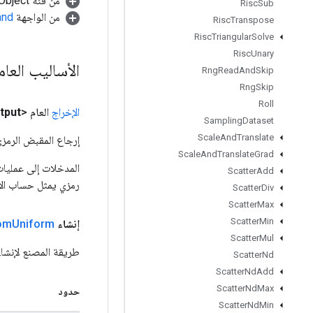
من فئة java.lang.Object
Risc
Sub
من الواجهة
and
Risc
Transpose
Risc
Triangular
Solve
Risc
Unary
الأساليب العا
Rng
Read
And
Skip
Rng
Skip
Roll
الإخراج
العام <Float>
tput
Sampling
Dataset
Scale
And
Translate
إرجاع المقبض الرمزي
Scale
And
Translate
Grad
Scatter
Add
رمزي يمثل حساب الإ
Scatter
Div
Scatter
Max
Scatter
Min
إنشاء
Uniform
om
Scatter
Mul
طريقة المصنع لإنشاء فئة تغلف عم
Scatter
Nd
Scatter
Nd
Add
Scatter
Nd
Max
حدود
Scatter
Nd
Min