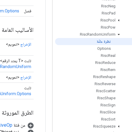
Risc
Neg
فصل
m.Options
Risc
Pad
Risc
Pool
Risc
Pow
الأساليب العامة
Risc
Random
Uniform
نظرة عامّة
الإخراج
<تعويم>
Options
Risc
Real
ثابت <T يمتد الرقم>
Risc
Reduce
cRandomUniform
Risc
Rem
Risc
Reshape
الإخراج
<تعويم>
Risc
Reverse
ثابت
Risc
Scatter
Uniform.Options
Risc
Shape
Risc
Sign
الطرق الموروثة
Risc
Slice
Risc
Sort
من فئة
tiveOp
Risc
Squeeze