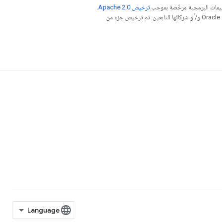
عليمات البرمجية مرخّصة بموجب
ترخيص Apache 2.0‏
.
. إنّ Java هي علامة تجارية مسجَّلة لشركة Oracle و/أو شركائها التابعين. تم ترخيص جزء من