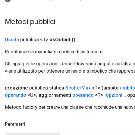
Metodi pubblici
Uscita
pubblica <T>
as
Output
()
Restituisce la maniglia simbolica di un tensore.
Gli input per le operazioni TensorFlow sono output di un'alt
viene utilizzato per ottenere un handle simbolico che rappresent
creazione
pubblica statica
Scatter
Max
<T>
(ambito
ambit
operando
<U>
,
aggiornamenti
operando
<T>
,
opzioni
.
.
.
opz
Metodo factory per creare una classe che racchiude una nuov
Parametri