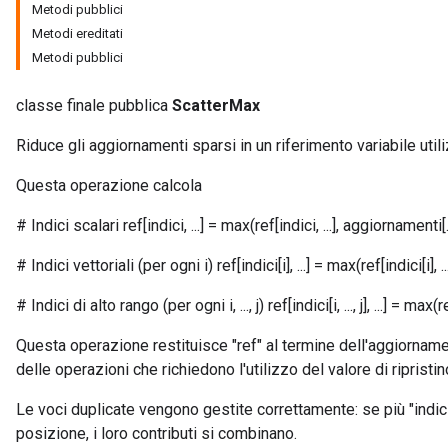
Metodi pubblici
Metodi ereditati
Metodi pubblici
classe finale pubblica
ScatterMax
Riduce gli aggiornamenti sparsi in un riferimento variabile uti
Questa operazione calcola
# Indici scalari ref[indici, ...] = max(ref[indici, ...], aggiornamenti[..
# Indici vettoriali (per ogni i) ref[indici[i], ...] = max(ref[indici[i], ..
# Indici di alto rango (per ogni i, ..., j) ref[indici[i, ..., j], ...] = max(ref[i
Questa operazione restituisce "ref" al termine dell'aggiornam
delle operazioni che richiedono l'utilizzo del valore di ripristin
Le voci duplicate vengono gestite correttamente: se più "indic
posizione, i loro contributi si combinano.