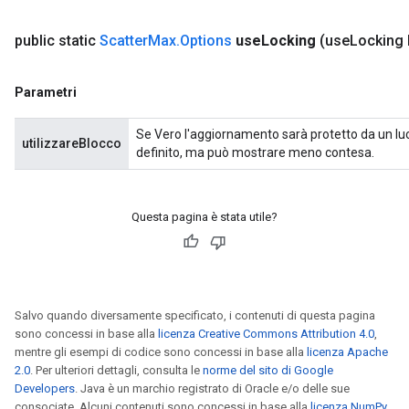
public static
Scatter
Max
.
Options
use
Locking
(use
Locking
Parametri
Se Vero l'aggiornamento sarà protetto da un luc
utilizzareBlocco
definito, ma può mostrare meno contesa.
Questa pagina è stata utile?
Salvo quando diversamente specificato, i contenuti di questa pagina
sono concessi in base alla
licenza Creative Commons Attribution 4.0
,
mentre gli esempi di codice sono concessi in base alla
licenza Apache
2.0
. Per ulteriori dettagli, consulta le
norme del sito di Google
Developers
. Java è un marchio registrato di Oracle e/o delle sue
consociate. Alcuni contenuti sono concessi in base alla
licenza NumPy
.