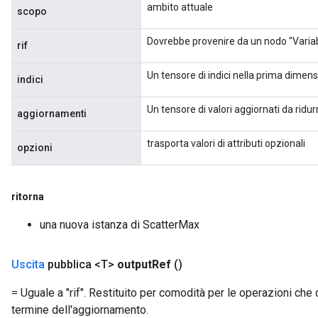
ambito attuale
scopo
Dovrebbe provenire da un nodo "Variab
rif
Un tensore di indici nella prima dimensi
indici
Un tensore di valori aggiornati da ridurr
aggiornamenti
trasporta valori di attributi opzionali
opzioni
ritorna
una nuova istanza di ScatterMax
Uscita
pubblica <T>
output
Ref
()
x
= Uguale a "rif". Restituito per comodità per le operazioni che d
termine dell'aggiornamento.