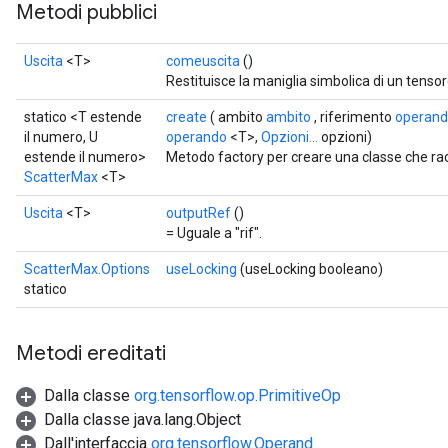
Metodi pubblici
Uscita
<T>
comeuscita
()
Restituisce la maniglia simbolica di un tensor
statico <T estende
create
( ambito
ambito
, riferimento
operan
il numero, U
operando
<T>,
Opzioni...
opzioni)
estende il numero>
Metodo factory per creare una classe che r
ScatterMax
<T>
Uscita
<T>
outputRef
()
= Uguale a "rif".
ScatterMax.Options
useLocking
(useLocking booleano)
statico
Metodi ereditati
Dalla classe
org.tensorflow.op.PrimitiveOp
Dalla classe java.lang.Object
Dall'interfaccia
org.tensorflow.Operand