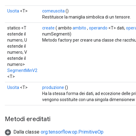
Uscita
<T>
comeuscita
()
Restituisce la maniglia simbolica di un tensore.
statico <T
create
( ambito
ambito
,
operando
<T> dati,
oper
estende il
numSegmenti)
numero, U
Metodo factory per creare una classe che racc
estende il
numero, V
estende il
numero>
SegmentMinV2
<T>
Uscita
<T>
produzione
()
Ha la stessa forma dei dati, ad eccezione delle 
vengono sostituite con una singola dimensione
Metodi ereditati
Dalla classe
org.tensorflow.op.PrimitiveOp