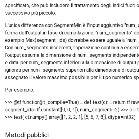
specificato, che può includere il trattamento degli indici fuor
successivo più piccolo.
L'unica differenza con SegmentMin è l'input aggiuntivo "num_s
forma dell'output in fase di compilazione. "num_segments" 
esempio Max(segment_ids) dovrebbe essere uguale a `num_
Con num_segments incoerenti, l'operazione continua a essere 
l'output assume la dimensione di num_segments indipendent
e data. per num_segments inferiori alla dimensione di output p
ignorati per num_segments superiori alla dimensione di output 
assegnato il valore massimo possibile per il tipo numerico sp
Per esempio:
>>> @tf.function(jit_compile=True) ... def test(c): ... return t
segment_ids=tf.constant([0, 0, 1]), num_segmenti=2) >>> c = tf.cos
>>> test( c).numpy() array([[1, 2, 2, 1], [5, 6, 7, 8]], dtype=int32)
Metodi pubblici