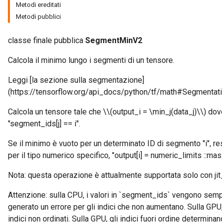
Metodi ereditati
Metodi pubblici
classe finale pubblica
SegmentMinV2
Calcola il minimo lungo i segmenti di un tensore.
Leggi [la sezione sulla segmentazione]
(https://tensorflow.org/api_docs/python/tf/math#Segmentati
Calcola un tensore tale che \\(output_i = \min_j(data_j)\\) dov
"segment_ids[j] == i".
Se il minimo è vuoto per un determinato ID di segmento "i", res
per il tipo numerico specifico, "output[i] = numeric_limits
::mas
Nota: questa operazione è attualmente supportata solo con ji
Attenzione: sulla CPU, i valori in `segment_ids` vengono semp
generato un errore per gli indici che non aumentano. Sulla GPU
indici non ordinati. Sulla GPU, gli indici fuori ordine determ