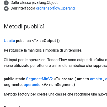
Dalla classe java.lang.Object
Dall'interfaccia
org.tensorflow.Operand
Metodi pubblici
Uscita
pubblica <T>
as
Output
()
Restituisce la maniglia simbolica di un tensore.
Gli input per le operazioni TensorFlow sono output di un'alt
viene utilizzato per ottenere un handle simbolico che rappresent
public static
Segment
Min
V2
<T>
create
( ambito
ambito
,
segmento
,
operando
<V> num
Segmenti)
Metodo factory per creare una classe che racchiude una nuo