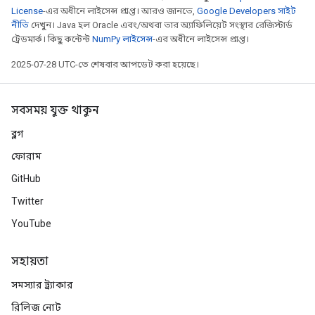
License
-এর অধীনে লাইসেন্স প্রাপ্ত। আরও জানতে,
Google Developers সাইট
নীতি
দেখুন। Java হল Oracle এবং/অথবা তার অ্যাফিলিয়েট সংস্থার রেজিস্টার্ড
ট্রেডমার্ক। কিছু কন্টেন্ট
NumPy লাইসেন্স
-এর অধীনে লাইসেন্স প্রাপ্ত।
2025-07-28 UTC-তে শেষবার আপডেট করা হয়েছে।
সবসময় যুক্ত থাকুন
ব্লগ
ফোরাম
GitHub
Twitter
YouTube
সহায়তা
সমস্যার ট্র্যাকার
x
রিলিজ নোট