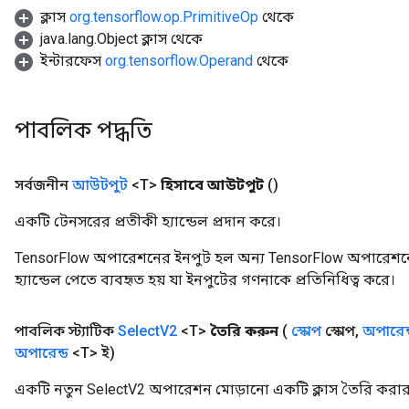
ক্লাস
org.tensorflow.op.PrimitiveOp
থেকে
java.lang.Object ক্লাস থেকে
ইন্টারফেস
org.tensorflow.Operand
থেকে
পাবলিক পদ্ধতি
সর্বজনীন
আউটপুট
<T>
হিসাবে আউটপুট
()
একটি টেনসরের প্রতীকী হ্যান্ডেল প্রদান করে।
TensorFlow অপারেশনের ইনপুট হল অন্য TensorFlow অপারেশনে
হ্যান্ডেল পেতে ব্যবহৃত হয় যা ইনপুটের গণনাকে প্রতিনিধিত্ব করে।
পাবলিক স্ট্যাটিক
Select
V2
<T>
তৈরি করুন
(
স্কোপ
স্কোপ
,
অপারেন
অপারেন্ড
<T> ই)
একটি নতুন SelectV2 অপারেশন মোড়ানো একটি ক্লাস তৈরি করার