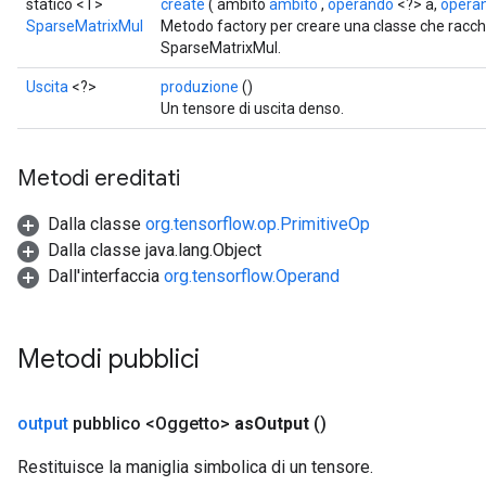
statico <T>
create
( ambito
ambito
,
operando
<?> a,
opera
SparseMatrixMul
Metodo factory per creare una classe che racc
SparseMatrixMul.
Uscita
<?>
produzione
()
Un tensore di uscita denso.
Metodi ereditati
Dalla classe
org.tensorflow.op.PrimitiveOp
Dalla classe java.lang.Object
Dall'interfaccia
org.tensorflow.Operand
Metodi pubblici
output
pubblico <Oggetto>
as
Output
()
Restituisce la maniglia simbolica di un tensore.