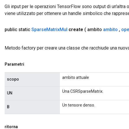
Gli input per le operazioni TensorFlow sono output di un'alt
viene utilizzato per ottenere un handle simbolico che rappresent
public static
Sparse
Matrix
Mul
create
( ambito
ambito
,
ope
x
Metodo factory per creare una classe che racchiude una nuo
Parametri
ambito attuale
scopo
Una CSRSparseMatrix.
UN
Un tensore denso.
B
ritorna