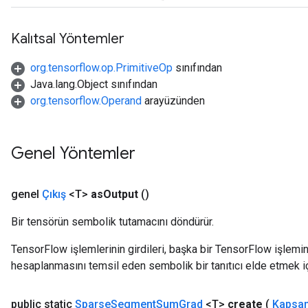
Kalıtsal Yöntemler
org.tensorflow.op.PrimitiveOp
sınıfından
Java.lang.Object sınıfından
org.tensorflow.Operand
arayüzünden
Genel Yöntemler
genel
Çıkış
<T>
as
Output
()
Bir tensörün sembolik tutamacını döndürür.
TensorFlow işlemlerinin girdileri, başka bir TensorFlow işleminin
x
hesaplanmasını temsil eden sembolik bir tanıtıcı elde etmek için
public static
Sparse
Segment
Sum
Grad
<T>
create
(
Kapsa