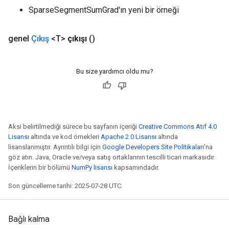
SparseSegmentSumGrad'ın yeni bir örneği
genel
Çıkış
<T>
çıkışı
()
Bu size yardımcı oldu mu?
Aksi belirtilmediği sürece bu sayfanın içeriği
Creative Commons Atıf 4.0
Lisansı
altında ve kod örnekleri
Apache 2.0 Lisansı
altında
lisanslanmıştır. Ayrıntılı bilgi için
Google Developers Site Politikaları
'na
göz atın. Java, Oracle ve/veya satış ortaklarının tescilli ticari markasıdır.
İçeriklerin bir bölümü
NumPy lisansı
kapsamındadır.
Son güncelleme tarihi: 2025-07-28 UTC.
Bağlı kalma