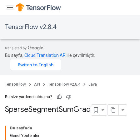
TensorFlow v2.8.4
Bu sayfa,
Cloud Translation API
ile çevrilmiştir.
TensorFlow
API
TensorFlow v2.8.4
Java
Bu size yardımcı oldu mu?
Sparse
Segment
Sum
Grad
Bu sayfada
Genel Yöntemler