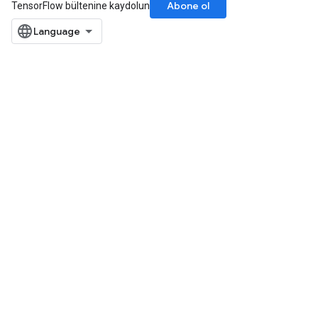
Abone ol
TensorFlow bültenine kaydolun