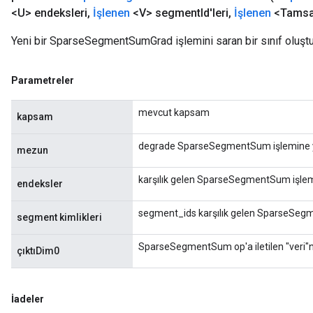
<U> endeksleri
,
İşlenen
<V> segment
Id'leri
,
İşlenen
<Tamsay
Yeni bir SparseSegmentSumGrad işlemini saran bir sınıf oluşt
Parametreler
mevcut kapsam
kapsam
degrade SparseSegmentSum işlemine ya
mezun
karşılık gelen SparseSegmentSum işlemi
endeksler
segment_ids karşılık gelen SparseSegm
segment kimlikleri
SparseSegmentSum op'a iletilen "veri"n
çıktıDim0
İadeler