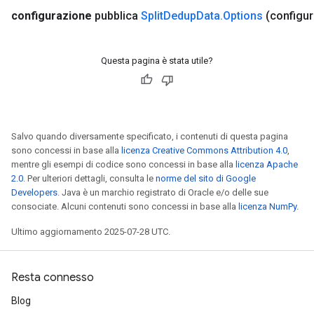
configurazione
pubblica
Split
Dedup
Data
.
Options
(configur
Questa pagina è stata utile?
Salvo quando diversamente specificato, i contenuti di questa pagina
sono concessi in base alla
licenza Creative Commons Attribution 4.0
,
mentre gli esempi di codice sono concessi in base alla
licenza Apache
2.0
. Per ulteriori dettagli, consulta le
norme del sito di Google
x
Developers
. Java è un marchio registrato di Oracle e/o delle sue
consociate. Alcuni contenuti sono concessi in base alla
licenza NumPy
.
Ultimo aggiornamento 2025-07-28 UTC.
Resta connesso
Blog