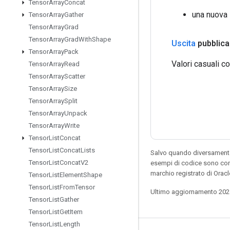
Tensor
Array
Concat
una nuova 
Tensor
Array
Gather
Tensor
Array
Grad
Tensor
Array
Grad
With
Shape
Uscita
pubblica
Tensor
Array
Pack
Valori casuali c
Tensor
Array
Read
Tensor
Array
Scatter
Tensor
Array
Size
Tensor
Array
Split
Tensor
Array
Unpack
Tensor
Array
Write
Tensor
List
Concat
Tensor
List
Concat
Lists
Salvo quando diversamente 
Tensor
List
Concat
V2
esempi di codice sono con
marchio registrato di Orac
Tensor
List
Element
Shape
Tensor
List
From
Tensor
Ultimo aggiornamento 202
Tensor
List
Gather
Tensor
List
Get
Item
Tensor
List
Length