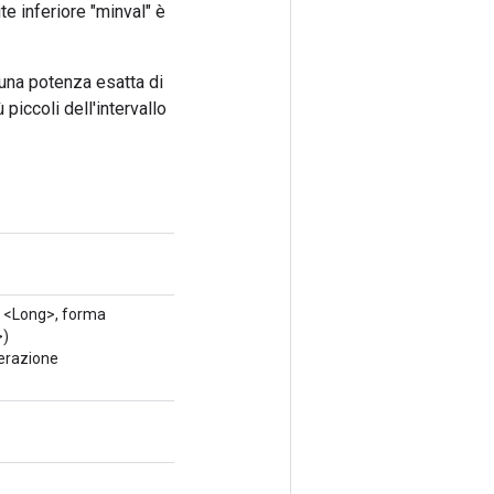
ite inferiore "minval" è
 una potenza esatta di
piccoli dell'intervallo
<Long>, forma
)
erazione