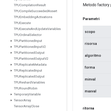
Metodo factory 
TPUCompilation
Result
TPUCompile
Succeeded
Assert
TPUEmbedding
Activations
Parametri
TPUExecute
TPUExecute
And
Update
Variables
scopo
TPUOrdinal
Selector
TPUPartitioned
Input
risorsa
TPUPartitioned
Input
V2
TPUPartitioned
Output
algoritmo
TPUPartitioned
Output
V2
TPUReplicate
Metadata
forma
TPUReplicated
Input
TPUReplicated
Output
minval
TPUReshard
Variables
TPURound
Robin
maxval
Temporary
Variable
Tensor
Array
Tensor
Array
Close
ritorna