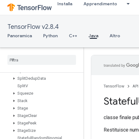
Installa
Apprendimento
SparseMatrixSoftmax
SparseMatrixSoftmaxGrad
SparseMatrixSparseCholesky
TensorFlow v2.8.4
SparseMatrixSparseMatMul
SparseMatrixTranspose
Panoramica
Python
C++
Java
Altro
SparseMatrixZeros
Sparse
Segment
Sum
Grad
Sparse
Tensor
To
CSRSparse
Matrix
Spence
Split
Split
Dedup
Data
Split
V
TensorFlow
API
Squeeze
Stateful
Stack
Stage
Stage
Clear
classe finale pu
Stage
Peek
Restituisce nume
Stage
Size
Stateful
Random
Binomial