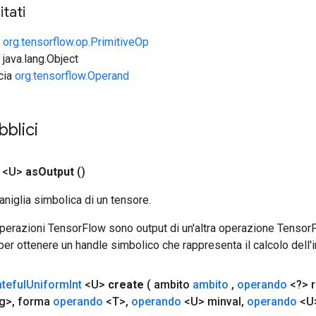
tati
e
org.tensorflow.op.PrimitiveOp
 java.lang.Object
ccia
org.tensorflow.Operand
bblici
 <U>
as
Output
()
aniglia simbolica di un tensore.
 operazioni TensorFlow sono output di un'altra operazione Tenso
 per ottenere un handle simbolico che rappresenta il calcolo dell'i
ateful
Uniform
Int
<U>
create
( ambito
ambito
,
operando
<?> r
g>
,
forma
operando
<T>
,
operando
<U> minval
,
operando
<U>