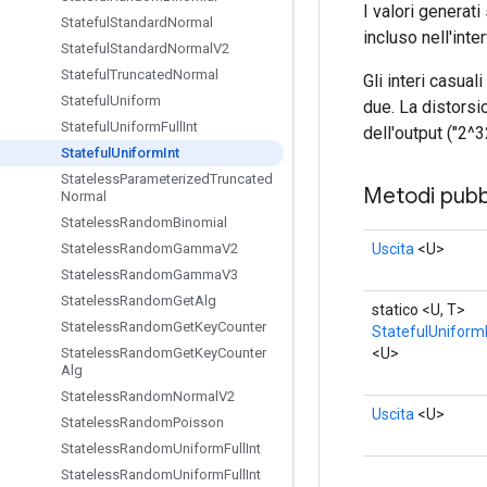
I valori generati
Stateful
Standard
Normal
incluso nell'inte
Stateful
Standard
Normal
V2
Stateful
Truncated
Normal
Gli interi casua
Stateful
Uniform
due. La distorsio
Stateful
Uniform
Full
Int
dell'output ("2^3
Stateful
Uniform
Int
Stateless
Parameterized
Truncated
Metodi pubbl
Normal
Stateless
Random
Binomial
Uscita
<U>
Stateless
Random
Gamma
V2
Stateless
Random
Gamma
V3
Stateless
Random
Get
Alg
statico <U, T>
Stateless
Random
Get
Key
Counter
StatefulUniform
<U>
Stateless
Random
Get
Key
Counter
Alg
Stateless
Random
Normal
V2
Uscita
<U>
Stateless
Random
Poisson
Stateless
Random
Uniform
Full
Int
Stateless
Random
Uniform
Full
Int