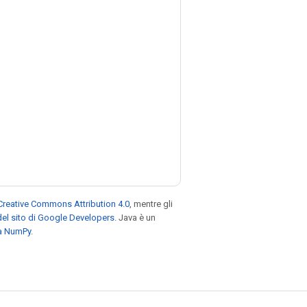
Creative Commons Attribution 4.0
, mentre gli
el sito di Google Developers
. Java è un
za NumPy
.