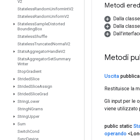
V2
Metodi eredi
Stateless
Random
Uniform
Int
V2
Stateless
Random
Uniform
V2
Dalla class
Stateless
Sample
Distorted
Dalla classe
Bounding
Box
Dall'interfa
Stateless
Shuffle
Stateless
Truncated
Normal
V2
Stats
Aggregator
Handle
V2
Metodi pu
Stats
Aggregator
Set
Summary
Writer
Stop
Gradient
Uscita
pubblica
Strided
Slice
Strided
Slice
Assign
Restituisce la m
Strided
Slice
Grad
Gli input per le
String
Lower
viene utilizzato
String
NGrams
String
Upper
Sum
public static
St
Switch
Cond
operando
<Lon
Sync
Device