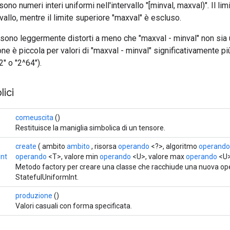
 sono numeri interi uniformi nell'intervallo "[minval, maxval)". Il lim
rvallo, mentre il limite superiore "maxval" è escluso.
li sono leggermente distorti a meno che "maxval - minval" non sia
ne è piccola per valori di "maxval - minval" significativamente più 
2" o "2^64").
ici
comeuscita
()
Restituisce la maniglia simbolica di un tensore.
create
( ambito
ambito
, risorsa
operando
<?>, algoritmo
operando
Int
operando
<T>, valore min
operando
<U>, valore max
operando
<U>
Metodo factory per creare una classe che racchiude una nuova op
StatefulUniformInt.
produzione
()
Valori casuali con forma specificata.