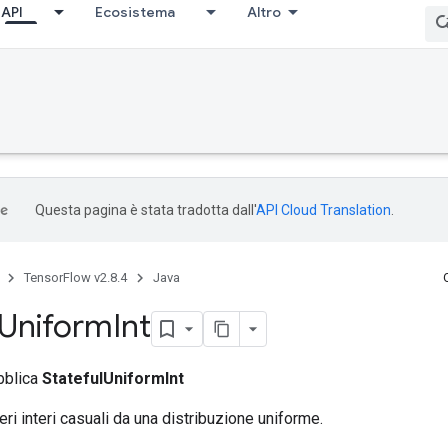
API
Ecosistema
Altro
Questa pagina è stata tradotta dall'
API Cloud Translation
.
TensorFlow v2.8.4
Java
Uniform
Int
bblica
StatefulUniformInt
ri interi casuali da una distribuzione uniforme.