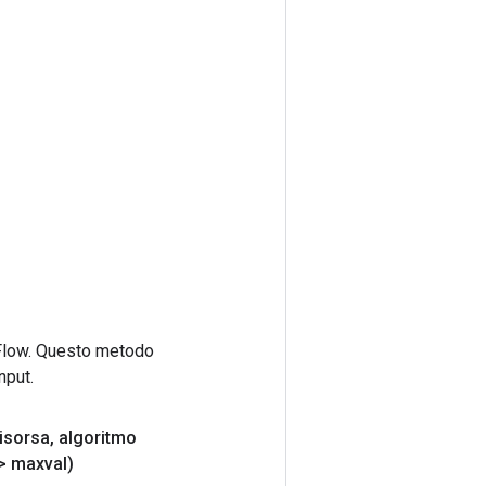
rFlow. Questo metodo
nput.
isorsa
,
algoritmo
 maxval)