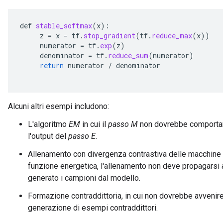
def
stable_softmax
(
x
):
z
=
x
-
tf
.
stop_gradient
(
tf
.
reduce_max
(
x
))
numerator
=
tf
.
exp
(
z
)
denominator
=
tf
.
reduce_sum
(
numerator
)
return
numerator
/
denominator
Alcuni altri esempi includono:
L'algoritmo
EM
in cui il
passo M
non dovrebbe comportare
l'output del
passo E.
Allenamento con divergenza contrastiva delle macchine B
funzione energetica, l'allenamento non deve propagarsi al
generato i campioni dal modello.
Formazione contraddittoria, in cui non dovrebbe avvenire
generazione di esempi contraddittori.