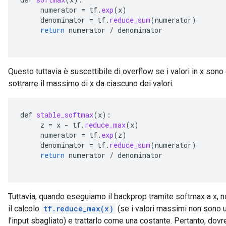
numerator
=
tf
.
exp
(
x
)
denominator
=
tf
.
reduce_sum
(
numerator
)
return
numerator
/
denominator
Questo tuttavia è suscettibile di overflow se i valori in x sono
sottrarre il massimo di x da ciascuno dei valori.
def
stable_softmax
(
x
):
z
=
x
-
tf
.
reduce_max
(
x
)
numerator
=
tf
.
exp
(
z
)
denominator
=
tf
.
reduce_sum
(
numerator
)
return
numerator
/
denominator
Tuttavia, quando eseguiamo il backprop tramite softmax a x, n
il calcolo
tf.reduce_max(x)
(se i valori massimi non sono un
l'input sbagliato) e trattarlo come una costante. Pertanto, d