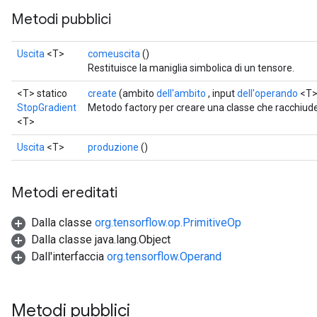
Metodi pubblici
Uscita
<T>
comeuscita
()
Restituisce la maniglia simbolica di un tensore.
<T> statico
create
(ambito
dell'ambito
, input
dell'operando
<T>
StopGradient
Metodo factory per creare una classe che racchiud
<T>
Uscita
<T>
produzione
()
Metodi ereditati
Dalla classe
org.tensorflow.op.PrimitiveOp
Dalla classe java.lang.Object
Dall'interfaccia
org.tensorflow.Operand
Metodi pubblici