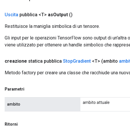
Uscita
pubblica <T>
as
Output
()
Restituisce la maniglia simbolica di un tensore.
Gli input per le operazioni TensorFlow sono output di un'alt
viene utilizzato per ottenere un handle simbolico che rappresent
creazione
statica pubblica
Stop
Gradient
<T>
(ambito
ambi
Metodo factory per creare una classe che racchiude una nuov
Parametri
ambito attuale
ambito
Ritorni