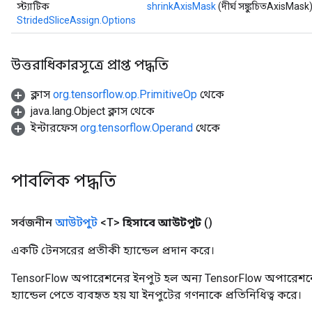
স্ট্যাটিক
shrinkAxisMask
(দীর্ঘ সঙ্কুচিতAxisMask
StridedSliceAssign.Options
উত্তরাধিকারসূত্রে প্রাপ্ত পদ্ধতি
ক্লাস
org.tensorflow.op.PrimitiveOp
থেকে
java.lang.Object ক্লাস থেকে
ইন্টারফেস
org.tensorflow.Operand
থেকে
পাবলিক পদ্ধতি
সর্বজনীন
আউটপুট
<T>
হিসাবে আউটপুট
()
একটি টেনসরের প্রতীকী হ্যান্ডেল প্রদান করে।
TensorFlow অপারেশনের ইনপুট হল অন্য TensorFlow অপারেশনে
হ্যান্ডেল পেতে ব্যবহৃত হয় যা ইনপুটের গণনাকে প্রতিনিধিত্ব করে।