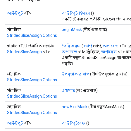
আউটপুট
<T>
আউটপুট হিসাবে
()
একটি টেনসরের প্রতীকী হ্যান্ডেল প্রদান ক
স্ট্যাটিক
beginMask
(দীর্ঘ শুরু মাস্ক)
StridedSliceAssign.Options
static <T, U প্রসারিত সংখ্যা>
তৈরি করুন
(
স্কোপ
স্কোপ,
অপারেন্ড
<T> র
StridedSliceAssign
<T>
অপারেন্ড
<U> স্ট্রাইডস,
অপারেন্ড
<T> মা
একটি নতুন StridedSliceAssign অপারেশ
পদ্ধতি।
স্ট্যাটিক
উপবৃত্তাকার মাস্ক
(দীর্ঘ উপবৃত্তাকার মাস্ক)
StridedSliceAssign.Options
স্ট্যাটিক
এন্ডমাস্ক
(লং এন্ডমাস্ক)
StridedSliceAssign.Options
স্ট্যাটিক
newAxisMask
(দীর্ঘ নতুনAxisMask)
StridedSliceAssign.Options
আউটপুট
<T>
আউটপুটরেফ
()