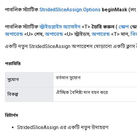
পাবলিক স্ট্যাটিক
Strided
Slice
Assign
.
Options
begin
Mask
(লং 
পাবলিক স্ট্যাটিক
স্ট্রাইডস্লাইস অ্যাসাইন
<T>
তৈরি করুন
(
স্কোপ
স্ক
অপারেন্ড
<U> শেষ
,
অপারেন্ড
<U> স্ট্রাইডস
,
অপারেন্ড
<T> মান
,
বিক
একটি নতুন StridedSliceAssign অপারেশন মোড়ানো একটি ক্লাস 
পরামিতি
বর্তমান সুযোগ
সুযোগ
ঐচ্ছিক বৈশিষ্ট্য মান বহন করে
বিকল্প
রিটার্নস
StridedSliceAssign এর একটি নতুন উদাহরণ