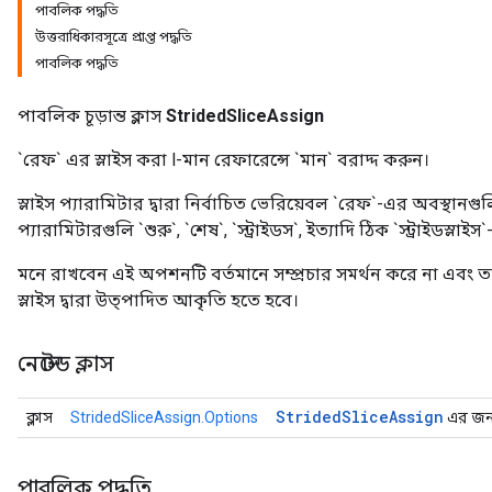
পাবলিক পদ্ধতি
উত্তরাধিকারসূত্রে প্রাপ্ত পদ্ধতি
পাবলিক পদ্ধতি
পাবলিক চূড়ান্ত ক্লাস
StridedSliceAssign
`রেফ` এর স্লাইস করা l-মান রেফারেন্সে `মান` বরাদ্দ করুন।
স্লাইস প্যারামিটার দ্বারা নির্বাচিত ভেরিয়েবল `রেফ`-এর অবস্থানগুল
প্যারামিটারগুলি `শুরু`, `শেষ`, `স্ট্রাইডস`, ইত্যাদি ঠিক `স্ট্রাইডস
মনে রাখবেন এই অপশনটি বর্তমানে সম্প্রচার সমর্থন করে না এবং ত
স্লাইস দ্বারা উত্পাদিত আকৃতি হতে হবে।
নেস্টেড ক্লাস
Strided
Slice
Assign
ক্লাস
StridedSliceAssign.Options
এর জন্য
পাবলিক পদ্ধতি