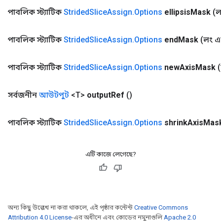
পাবলিক স্ট্যাটিক
Strided
Slice
Assign
.
Options
ellipsis
Mask
(ল
পাবলিক স্ট্যাটিক
Strided
Slice
Assign
.
Options
end
Mask
(লং এন
পাবলিক স্ট্যাটিক
Strided
Slice
Assign
.
Options
new
Axis
Mask
সর্বজনীন
আউটপুট
<T>
output
Ref
()
পাবলিক স্ট্যাটিক
Strided
Slice
Assign
.
Options
shrink
Axis
Mas
এটি কাজে লেগেছে?
অন্য কিছু উল্লেখ না করা থাকলে, এই পৃষ্ঠার কন্টেন্ট
Creative Commons
Attribution 4.0 License
-এর অধীনে এবং কোডের নমুনাগুলি
Apache 2.0