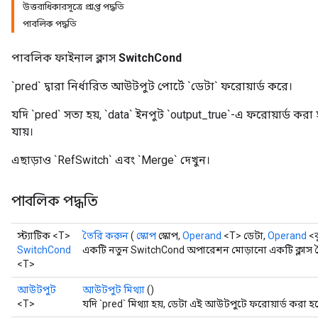
উত্তরাধিকারসূত্রে প্রাপ্ত পদ্ধতি
পাবলিক পদ্ধতি
পাবলিক ফাইনাল ক্লাস
SwitchCond
`pred` দ্বারা নির্ধারিত আউটপুট পোর্টে `ডেটা` ফরোয়ার্ড করে।
যদি `pred` সত্য হয়, `data` ইনপুট `output_true`-এ ফরোয়ার্ড ক
যায়।
এছাড়াও `RefSwitch` এবং `Merge` দেখুন।
পাবলিক পদ্ধতি
স্ট্যাটিক <T>
তৈরি করুন
(
স্কোপ
স্কোপ,
Operand
<T> ডেটা,
Operand
<ব
SwitchCond
একটি নতুন SwitchCond অপারেশন মোড়ানো একটি ক্লাস ত
<T>
আউটপুট
আউটপুট মিথ্যা
()
<T>
যদি `pred` মিথ্যা হয়, ডেটা এই আউটপুটে ফরোয়ার্ড করা হ