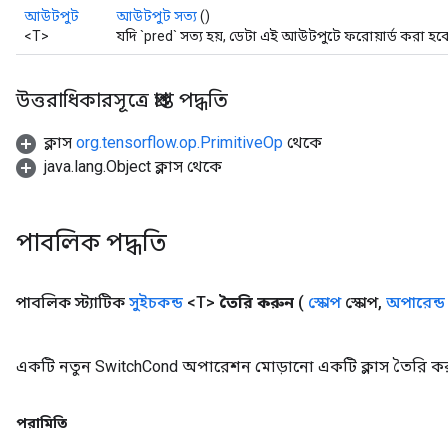
আউটপুট
আউটপুট সত্য
()
<T>
যদি `pred` সত্য হয়, ডেটা এই আউটপুটে ফরোয়ার্ড করা হব
উত্তরাধিকারসূত্রে প্রাপ্ত পদ্ধতি
ক্লাস
org.tensorflow.op.PrimitiveOp
থেকে
java.lang.Object ক্লাস থেকে
পাবলিক পদ্ধতি
পাবলিক স্ট্যাটিক
সুইচকন্ড
<T>
তৈরি করুন
(
স্কোপ
স্কোপ
,
অপারেন্ড
একটি নতুন SwitchCond অপারেশন মোড়ানো একটি ক্লাস তৈরি কর
পরামিতি