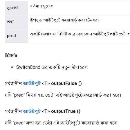
বর্তমান সুযোগ
সুযোগ
উপযুক্ত আউটপুটে ফরোয়ার্ড করা টেনসর।
তথ্য
একটি স্কেলার যা নির্দিষ্ট করে দেয় কোন আউটপুট পোর্ট ডেটা 
pred
রিটার্নস
SwitchCond এর একটি নতুন উদাহরণ
সর্বজনীন
আউটপুট
<T>
output
False
()
যদি `pred` মিথ্যা হয়, ডেটা এই আউটপুটে ফরোয়ার্ড করা হবে।
সর্বজনীন
আউটপুট
<T>
output
True
()
যদি `pred` সত্য হয়, ডেটা এই আউটপুটে ফরোয়ার্ড করা হবে।