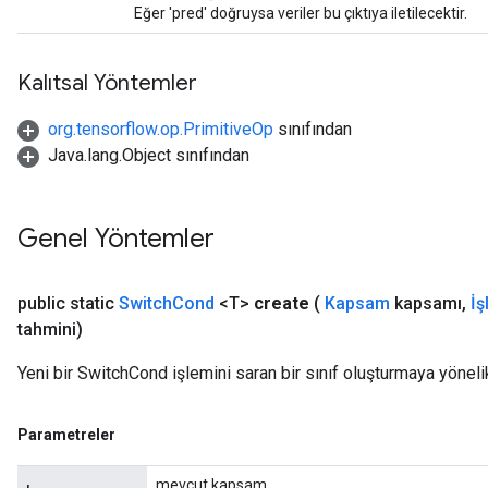
Eğer 'pred' doğruysa veriler bu çıktıya iletilecektir.
Kalıtsal Yöntemler
org.tensorflow.op.PrimitiveOp
sınıfından
Java.lang.Object sınıfından
Genel Yöntemler
public static
Switch
Cond
<T>
create
(
Kapsam
kapsamı
,
İş
tahmini)
Yeni bir SwitchCond işlemini saran bir sınıf oluşturmaya yöneli
Parametreler
mevcut kapsam