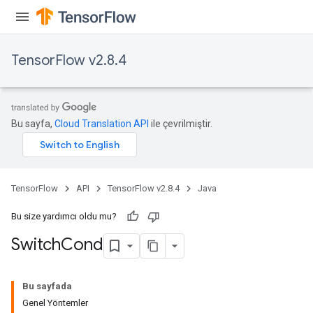
TensorFlow v2.8.4
x
Bu sayfa,
Cloud Translation API
ile çevrilmiştir.
TensorFlow
API
TensorFlow v2.8.4
Java
Bu size yardımcı oldu mu?
Switch
Cond
Bu sayfada
Genel Yöntemler