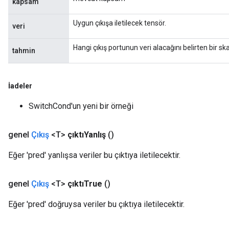
kapsam
Uygun çıkışa iletilecek tensör.
veri
Hangi çıkış portunun veri alacağını belirten bir ska
tahmin
İadeler
SwitchCond'un yeni bir örneği
genel
Çıkış
<T>
çıktıYanlış
()
Eğer 'pred' yanlışsa veriler bu çıktıya iletilecektir.
genel
Çıkış
<T>
çıktıTrue
()
Eğer 'pred' doğruysa veriler bu çıktıya iletilecektir.