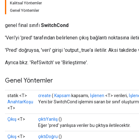
Kalıtsal Yöntemler
Genel Yöntemler
genel final sınıfı
SwitchCond
'Veri'yi 'pred' tarafından belirlenen çıkış bağlantı noktasına iletir
'Pred' doğruysa, 'veri' girişi 'output_true'a iletilir. Aksi takdir
Ayrıca bkz. 'RefSwitch' ve 'Birleştirme'.
Genel Yöntemler
statik <T>
create
(
Kapsam
kapsamı,
İşlenen
<T> verileri,
İşlen
AnahtarKoşu
Yeni bir SwitchCond işlemini saran bir sınıf oluştur
<T>
Çıkış
<T>
çıktıYanlış
()
Eğer 'pred' yanlışsa veriler bu çıktıya iletilecektir.
Çıkış
<T>
çıktıDoğru
()