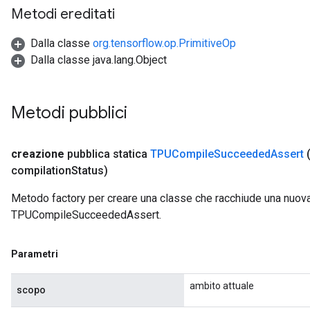
Metodi ereditati
Dalla classe
org.tensorflow.op.PrimitiveOp
Dalla classe java.lang.Object
Metodi pubblici
creazione
pubblica statica
TPUCompile
Succeeded
Assert
compilation
Status)
Metodo factory per creare una classe che racchiude una nuov
TPUCompileSucceededAssert.
Parametri
ambito attuale
scopo