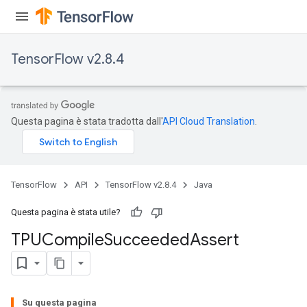
x
TensorFlow v2.8.4
Questa pagina è stata tradotta dall'
API Cloud Translation
.
TensorFlow
API
TensorFlow v2.8.4
Java
Questa pagina è stata utile?
TPUCompile
Succeeded
Assert
Su questa pagina