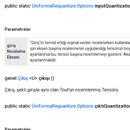
public static
Üniforma
Requantize
.
Options
input
Quantizati
Parametreler
"Giriş"in temsil ettiği orijinal veriler nicelenirken kulla
giriş
için eksen başına nicelemenin uygulandığı tensörün boyut 
Niceleme
ayarlanırsa bu, tensör başına nicemlemeyi gösterir. Aksi
Ekseni
ayarlanmalıdır.
genel
Çıkış
<U>
çıkışı
()
Çıkış, şekli girişle aynı olan Tout'un nicemlenmiş Tensörü.
public static
Üniforma
Requantize
.
Options
çıktıQuantizatio
Parametreler