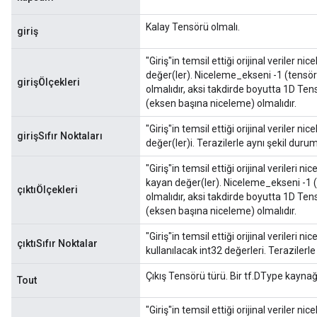
Kalay Tensörü olmalı.
giriş
"Giriş"in temsil ettiği orijinal veriler n
değer(ler). Niceleme_ekseni -1 (tensör
girişÖlçekleri
olmalıdır, aksi takdirde boyutta 1D Ten
(eksen başına niceleme) olmalıdır.
"Giriş"in temsil ettiği orijinal veriler ni
girişSıfır Noktaları
değer(ler)i. Terazilerle aynı şekil duru
"Giriş"in temsil ettiği orijinal verileri n
kayan değer(ler). Niceleme_ekseni -1 (
çıktıÖlçekleri
olmalıdır, aksi takdirde boyutta 1D Ten
(eksen başına niceleme) olmalıdır.
"Giriş"in temsil ettiği orijinal verileri n
çıktıSıfır Noktalar
kullanılacak int32 değerleri. Terazilerl
Çıkış Tensörü türü. Bir tf.DType kaynağı:
Tout
"Giriş"in temsil ettiği orijinal veriler 