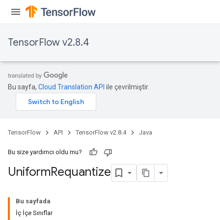
TensorFlow v2.8.4
Bu sayfa,
Cloud Translation API
ile çevrilmiştir.
TensorFlow
API
TensorFlow v2.8.4
Java
Bu size yardımcı oldu mu?
Uniform
Requantize
Bu sayfada
İç İçe Sınıflar