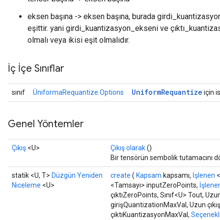
eksen başına -> eksen başına, burada girdi_kuantizasy
eşittir. yani girdi_kuantizasyon_ekseni ve çıktı_kuantiz
olmalı veya ikisi eşit olmalıdır.
İç İçe Sınıflar
Uniform
Requantize
sınıf
ÜniformaRequantize.Options
için i
Genel Yöntemler
Çıkış
<U>
Çıkış olarak
()
Bir tensörün sembolik tutamacını d
x
statik <U, T>
Düzgün Yeniden
create
(
Kapsam
kapsamı,
İşlenen
<
Niceleme
<U>
<Tamsayı> inputZeroPoints,
İşlene
çıktıZeroPoints, Sınıf<U> Tout, Uzu
girişQuantizationMaxVal, Uzun çık
çıktıKuantizasyonMaxVal,
Seçenekle