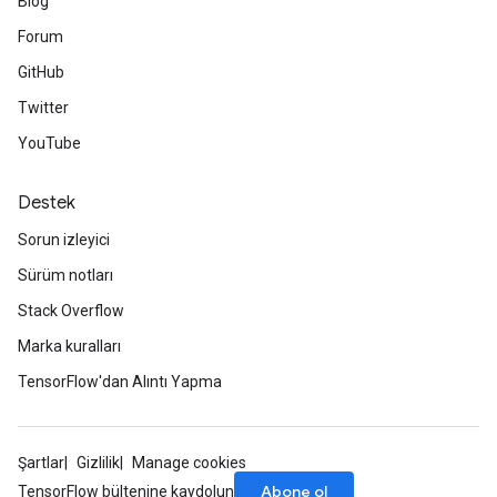
Blog
Forum
GitHub
Twitter
YouTube
Destek
Sorun izleyici
Sürüm notları
Stack Overflow
Marka kuralları
TensorFlow'dan Alıntı Yapma
Şartlar
Gizlilik
Manage cookies
Abone ol
TensorFlow bültenine kaydolun