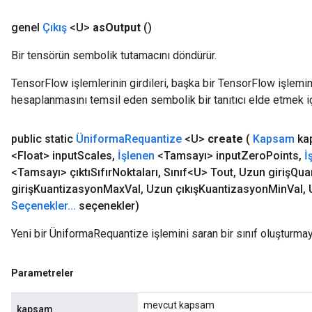
genel
Çıkış
<U>
as
Output
()
Bir tensörün sembolik tutamacını döndürür.
TensorFlow işlemlerinin girdileri, başka bir TensorFlow işleminin
hesaplanmasını temsil eden sembolik bir tanıtıcı elde etmek için
public static
Üniforma
Requantize
<U>
create
(
Kapsam
ka
<Float> input
Scales
,
İşlenen
<Tamsayı> input
Zero
Points
,
İ
<Tamsayı> çıktıSıfır
Noktaları
,
Sınıf<U> Tout
,
Uzun girişQuan
girişKuantizasyon
Max
Val
,
Uzun çıkışKuantizasyon
Min
Val
,
U
Seçenekler
.
.
.
seçenekler)
Yeni bir ÜniformaRequantize işlemini saran bir sınıf oluşturma
Parametreler
mevcut kapsam
kapsam