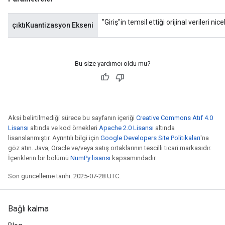
"Giriş"in temsil ettiği orijinal verileri 
çıktıKuantizasyon Ekseni
Bu size yardımcı oldu mu?
Aksi belirtilmediği sürece bu sayfanın içeriği
Creative Commons Atıf 4.0
Lisansı
altında ve kod örnekleri
Apache 2.0 Lisansı
altında
lisanslanmıştır. Ayrıntılı bilgi için
Google Developers Site Politikaları
'na
göz atın. Java, Oracle ve/veya satış ortaklarının tescilli ticari markasıdır.
İçeriklerin bir bölümü
NumPy lisansı
kapsamındadır.
Son güncelleme tarihi: 2025-07-28 UTC.
Bağlı kalma