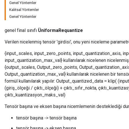
Genel Yöntemler
Kalıtsal Yöntemler
Genel Yöntemler
genel final sınıfı
ÜniformaRequantize
Verilen nicelenmiş tensör 'girdisi', onu yeni niceleme parametr
{input_scales, input_zero_points, input_quantization_axis, in
input_quantization_max_val} kullanılarak nicelenen nicelenmiş t
{output_scales, Output_zero_points, Output_quantization_axi
Output_quantization_max_val} kullanılarak nicelenen bir tensö
formül kullanılarak yapılır: Output_quantized_data = klip( (inp
(giriş_ölçeği / çıktı_ölçeği) + çıktı_sıfır_nokta, çıktı_kuantiz
çıktı_kuantizasyon_maks_val)
Tensör başına ve eksen başına nicemlemenin desteklediği duru
tensör başına -> tensör başına
tensör başına -> eksen başına