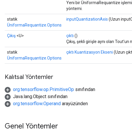
Yeni bir ÜniformaRequantize işlemin
yöntemi.
statik
inputQuantizationAxis
(Uzun inputQ
ÜniformaRequantize.Options
Çıkış
<U>
çıktı
()
Çıkış, şekli girişle aynı olan Tout'u
statik
çıktı Kuantizasyon Ekseni
(Uzun çıkt
ÜniformaRequantize.Options
Kalıtsal Yöntemler
org.tensorflow.op.PrimitiveOp
sınıfından
Java.lang.Object sınıfından
org.tensorflow.Operand
arayüzünden
Genel Yöntemler