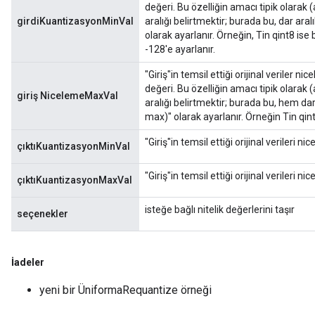
değeri. Bu özelliğin amacı tipik olarak
girdiKuantizasyonMinVal
aralığı belirtmektir; burada bu, dar aralı
olarak ayarlanır. Örneğin, Tin qint8 ise
-128'e ayarlanır.
"Giriş"in temsil ettiği orijinal veriler
değeri. Bu özelliğin amacı tipik olarak
giriş NicelemeMaxVal
aralığı belirtmektir; burada bu, hem da
max)" olarak ayarlanır. Örneğin Tin qint
"Giriş"in temsil ettiği orijinal verileri
çıktıKuantizasyonMinVal
"Giriş"in temsil ettiği orijinal veriler
çıktıKuantizasyonMaxVal
isteğe bağlı nitelik değerlerini taşır
seçenekler
İadeler
yeni bir ÜniformaRequantize örneği