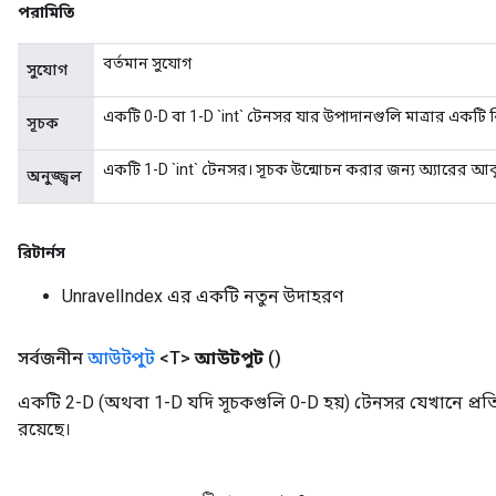
পরামিতি
বর্তমান সুযোগ
সুযোগ
একটি 0-D বা 1-D `int` টেনসর যার উপাদানগুলি মাত্রার একটি বিন্
সূচক
একটি 1-D `int` টেনসর। সূচক উন্মোচন করার জন্য অ্যারের আক
অনুজ্জ্বল
রিটার্নস
UnravelIndex এর একটি নতুন উদাহরণ
সর্বজনীন
আউটপুট
<T>
আউটপুট
()
একটি 2-D (অথবা 1-D যদি সূচকগুলি 0-D হয়) টেনসর যেখানে প্
রয়েছে।