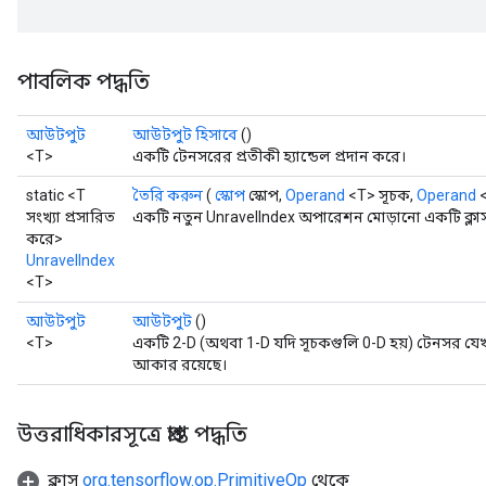
পাবলিক পদ্ধতি
আউটপুট
আউটপুট হিসাবে
()
<T>
একটি টেনসরের প্রতীকী হ্যান্ডেল প্রদান করে।
static <T
তৈরি করুন
(
স্কোপ
স্কোপ,
Operand
<T> সূচক,
Operand
<
সংখ্যা প্রসারিত
একটি নতুন UnravelIndex অপারেশন মোড়ানো একটি ক্লাস
করে>
UnravelIndex
<T>
আউটপুট
আউটপুট
()
<T>
একটি 2-D (অথবা 1-D যদি সূচকগুলি 0-D হয়) টেনসর যেখ
আকার রয়েছে।
উত্তরাধিকারসূত্রে প্রাপ্ত পদ্ধতি
ক্লাস
org.tensorflow.op.PrimitiveOp
থেকে