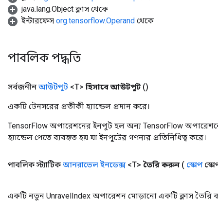
java.lang.Object ক্লাস থেকে
ইন্টারফেস
org.tensorflow.Operand
থেকে
পাবলিক পদ্ধতি
সর্বজনীন
আউটপুট
<T>
হিসাবে আউটপুট
()
একটি টেনসরের প্রতীকী হ্যান্ডেল প্রদান করে।
TensorFlow অপারেশনের ইনপুট হল অন্য TensorFlow অপারেশনে
হ্যান্ডেল পেতে ব্যবহৃত হয় যা ইনপুটের গণনার প্রতিনিধিত্ব করে।
পাবলিক স্ট্যাটিক
আনরাভেল ইনডেক্স
<T>
তৈরি করুন
(
স্কোপ
স্কো
একটি নতুন UnravelIndex অপারেশন মোড়ানো একটি ক্লাস তৈরি ক