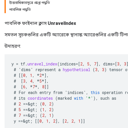
উত্তরাধিকারসূত্রে প্রাপ্ত পদ্ধতি
পাবলিক পদ্ধতি
পাবলিক ফাইনাল ক্লাস
UnravelIndex
সমতল সূচকগুলির একটি অ্যারেকে স্থানাঙ্ক অ্যারেগুলির একটি টিপ
উদাহরণ:
y
=
tf
.
unravel_index
(
indices
=[
2
,
5
,
7
]
,
dims
=[
3
,
3
#
'
dims
'
represent
a
hypothetical
(
3
,
3
)
tensor
o
#
[[
0
,
1
,
*
2
*]
,
#
[
3
,
4
,
*
5
*]
,
#
[
6
,
*
7
*
,
8
]]
#
For
each
entry
from
'
indices
'
,
this
operation
r
#
its
coordinates
(
marked
with
'*'
),
such
as
#
2
==
&
gt
;
(
0
,
2
)
#
5
==
&
gt
;
(
1
,
2
)
#
7
==
&
gt
;
(
2
,
1
)
y
==
&
gt
;
[[
0
,
1
,
2
]
,
[
2
,
2
,
1
]]