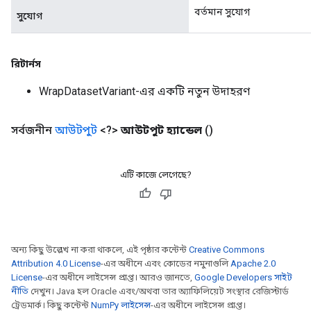
বর্তমান সুযোগ
সুযোগ
রিটার্নস
WrapDatasetVariant-এর একটি নতুন উদাহরণ
সর্বজনীন
আউটপুট
<?>
আউটপুট হ্যান্ডেল
()
এটি কাজে লেগেছে?
অন্য কিছু উল্লেখ না করা থাকলে, এই পৃষ্ঠার কন্টেন্ট
Creative Commons
Attribution 4.0 License
-এর অধীনে এবং কোডের নমুনাগুলি
Apache 2.0
License
-এর অধীনে লাইসেন্স প্রাপ্ত। আরও জানতে,
Google Developers সাইট
নীতি
দেখুন। Java হল Oracle এবং/অথবা তার অ্যাফিলিয়েট সংস্থার রেজিস্টার্ড
ট্রেডমার্ক। কিছু কন্টেন্ট
NumPy লাইসেন্স
-এর অধীনে লাইসেন্স প্রাপ্ত।