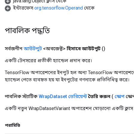
java.lang.Object ক্লাস থেকে
ইন্টারফেস
org.tensorflow.Operand
থেকে
পাবলিক পদ্ধতি
সর্বজনীন
আউটপুট
<অবজেক্ট>
হিসাবে আউটপুট
()
একটি টেনসরের প্রতীকী হ্যান্ডেল প্রদান করে।
TensorFlow অপারেশনের ইনপুট হল অন্য TensorFlow অপারেশনে
হ্যান্ডেল পেতে ব্যবহৃত হয় যা ইনপুটের গণনাকে প্রতিনিধিত্ব করে।
পাবলিক স্ট্যাটিক
Wrap
Dataset ভেরিয়েন্ট
তৈরি করুন
(
স্কোপ
স্কো
একটি নতুন WrapDatasetVariant অপারেশন মোড়ানো একটি ক্লাস 
পরামিতি