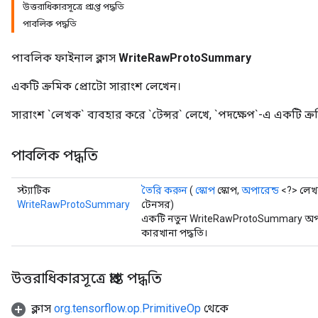
উত্তরাধিকারসূত্রে প্রাপ্ত পদ্ধতি
পাবলিক পদ্ধতি
পাবলিক ফাইনাল ক্লাস
WriteRawProtoSummary
একটি ক্রমিক প্রোটো সারাংশ লেখেন।
সারাংশ `লেখক` ব্যবহার করে `টেন্সর` লেখে, `পদক্ষেপ`-এ একটি ক্
পাবলিক পদ্ধতি
স্ট্যাটিক
তৈরি করুন
(
স্কোপ
স্কোপ,
অপারেন্ড
<?> লে
WriteRawProtoSummary
টেনসর)
একটি নতুন WriteRawProtoSummary অপার
কারখানা পদ্ধতি।
উত্তরাধিকারসূত্রে প্রাপ্ত পদ্ধতি
ক্লাস
org.tensorflow.op.PrimitiveOp
থেকে