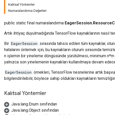
Kalıtsal Yöntemler
Numaralandırma Değerleri
public static final numaralandırma
EagerSession.ResourceC
Artık ihtiyaç duyulmadığında TensorFlow kaynaklarının nasıl te
Bir
EagerSession
sırasında tahsis edilen tüm kaynaklar, oturu
hatalarını önlemek için, bu kaynakların oturum sırasında temiz
n işlemin bir yineleme döngüsünde yürütülmesi, minimum n*m
yalnızca son yinelemenin kaynakları kullanılmaya devam edecek
EagerSession
örnekleri, TensorFlow nesnelerine artık başvur
bilgilendirilebilir, böylece sahip oldukları kaynakların temizliğ
Kalıtsal Yöntemler
Java.lang.Enum sınıfından
Java.lang.Object sınıfından