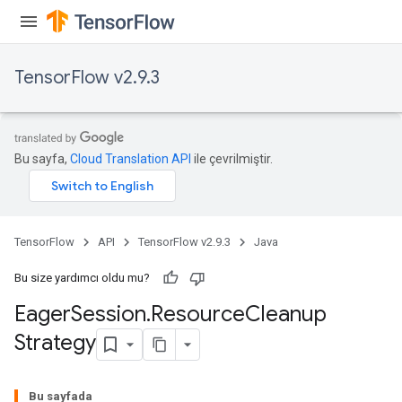
TensorFlow v2.9.3
Bu sayfa,
Cloud Translation API
ile çevrilmiştir.
TensorFlow
API
TensorFlow v2.9.3
Java
Bu size yardımcı oldu mu?
Eager
Session
.
Resource
Cleanup
Strategy
Bu sayfada