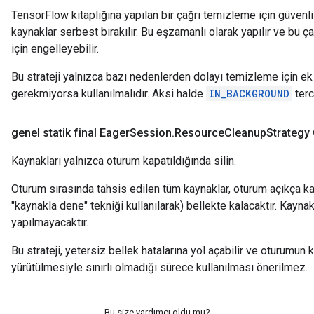
TensorFlow kitaplığına yapılan bir çağrı temizleme için güvenli
kaynaklar serbest bırakılır. Bu eşzamanlı olarak yapılır ve bu çağ
için engelleyebilir.
Bu strateji yalnızca bazı nedenlerden dolayı temizleme için ek 
gerekmiyorsa kullanılmalıdır. Aksi halde
IN_BACKGROUND
terc
genel statik final Eager
Session
.
Resource
Cleanup
Strategy
Kaynakları yalnızca oturum kapatıldığında silin.
Oturum sırasında tahsis edilen tüm kaynaklar, oturum açıkça k
"kaynakla dene" tekniği kullanılarak) bellekte kalacaktır. Kaynak
yapılmayacaktır.
Bu strateji, yetersiz bellek hatalarına yol açabilir ve oturumu
yürütülmesiyle sınırlı olmadığı sürece kullanılması önerilmez.
Bu size yardımcı oldu mu?