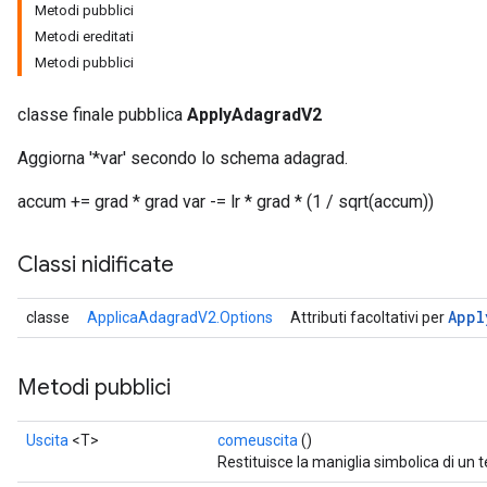
Metodi pubblici
Metodi ereditati
Metodi pubblici
classe finale pubblica
ApplyAdagradV2
Aggiorna '*var' secondo lo schema adagrad.
accum += grad * grad var -= lr * grad * (1 / sqrt(accum))
Classi nidificate
Appl
classe
ApplicaAdagradV2.Options
Attributi facoltativi per
Metodi pubblici
Uscita
<T>
comeuscita
()
Restituisce la maniglia simbolica di un 