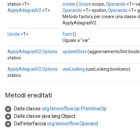
statico <T>
create
(
Scope
scope,
Operando
<T> va
ApplyAdagradV2
<T>
Operando
<T> epsilon,
Operando
<T> g
Metodo factory per creare una classe 
ApplyAdagradV2.
Uscita
<T>
fuori
()
Uguale a "var".
ApplyAdagradV2.Options
updateSlots
(aggiornamentoSlot boole
statico
ApplyAdagradV2.Options
useLocking
(useLocking booleano)
statico
Metodi ereditati
Dalla classe
org.tensorflow.op.PrimitiveOp
Dalla classe java.lang.Object
Dall'interfaccia
org.tensorflow.Operand