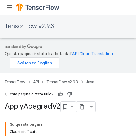
TensorFlow v2.9.3
Questa pagina è stata tradotta dall'
API Cloud Translation
.
TensorFlow
API
TensorFlow v2.9.3
Java
Questa pagina è stata utile?
rs
Apply
Adagrad
V2
Su questa pagina
Classi nidificate