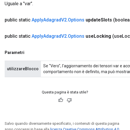
Uguale a "var".
public static
Apply
Adagrad
V2
.
Options
update
Slots
(boolea
public static
Apply
Adagrad
V2
.
Options
use
Locking
(use
Loc
Parametri
Se "Vero", l'aggiornamento dei tensori var e accum
utilizzareBlocco
comportamento non è definito, ma può mostra
Questa pagina è stata utile?
Salvo quando diversamente specificato, i contenuti di questa pagina
sono concessi in base alla
licenza Creative Commons Attribution 4.0
,