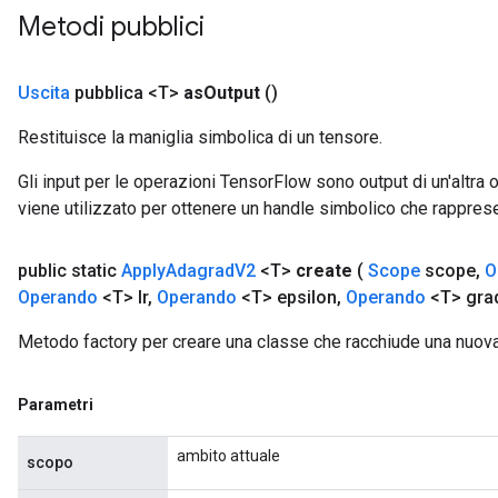
Metodi pubblici
Uscita
pubblica <T>
as
Output
()
Restituisce la maniglia simbolica di un tensore.
t
Gli input per le operazioni TensorFlow sono output di un'alt
viene utilizzato per ottenere un handle simbolico che rappresent
public static
Apply
Adagrad
V2
<T>
create
(
Scope
scope
,
O
Operando
<T> lr
,
Operando
<T> epsilon
,
Operando
<T> gra
Metodo factory per creare una classe che racchiude una nuo
source
Parametri
leOp
ambito attuale
scopo