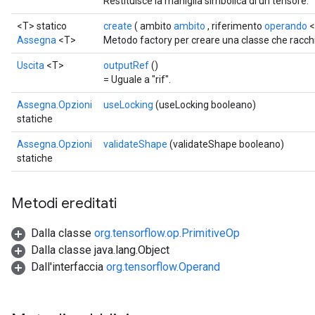
Restituisce la maniglia simbolica di un tensore.
<T> statico
create
( ambito
ambito
, riferimento
operando
<
Assegna
<T>
Metodo factory per creare una classe che racc
Uscita
<T>
outputRef
()
= Uguale a "rif".
Assegna.Opzioni
useLocking
(useLocking booleano)
statiche
Assegna.Opzioni
validateShape
(validateShape booleano)
statiche
Metodi ereditati
Dalla classe
org.tensorflow.op.PrimitiveOp
Dalla classe java.lang.Object
Dall'interfaccia
org.tensorflow.Operand