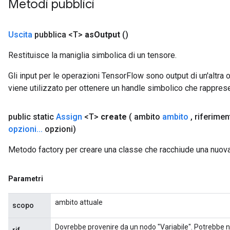
Metodi pubblici
t
Uscita
pubblica <T>
as
Output
()
Restituisce la maniglia simbolica di un tensore.
Gli input per le operazioni TensorFlow sono output di un'alt
source
viene utilizzato per ottenere un handle simbolico che rappresent
public static
Assign
<T>
create
( ambito
ambito
,
riferime
leOp
opzioni
.
.
.
opzioni)
Metodo factory per creare una classe che racchiude una nuov
Parametri
ambito attuale
scopo
Dovrebbe provenire da un nodo "Variabile". Potrebbe no