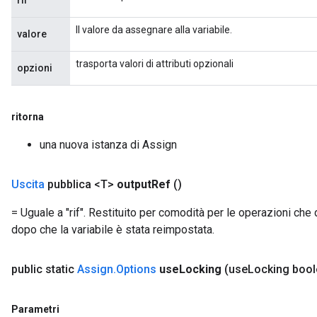
rif
Il valore da assegnare alla variabile.
valore
trasporta valori di attributi opzionali
Flush
opzioni
eHandleOp
ritorna
una nuova istanza di Assign
ureSplit
Uscita
pubblica <T>
output
Ref
()
= Uguale a "rif". Restituito per comodità per le operazioni che 
dopo che la variabile è stata reimpostata.
public static
Assign
.
Options
use
Locking
(use
Locking boo
Parametri