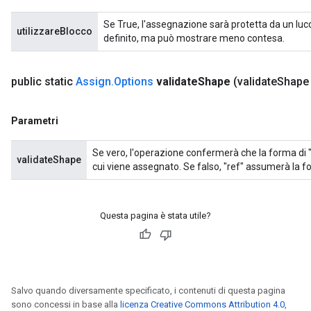
Se True, l'assegnazione sarà protetta da un lucc
utilizzareBlocco
definito, ma può mostrare meno contesa.
public static
Assign
.
Options
validate
Shape
(validate
Shape
Parametri
Se vero, l'operazione confermerà che la forma di "
validateShape
cui viene assegnato. Se falso, "ref" assumerà la fo
Questa pagina è stata utile?
Salvo quando diversamente specificato, i contenuti di questa pagina
sono concessi in base alla
licenza Creative Commons Attribution 4.0
,