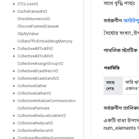
সাথে বৃদ্ধি পায়)৷
CTCLoss
V2
Cache
Dataset
V2
Check
Numerics
V2
সর্বজনীন
আউটপু
Choose
Fastest
Dataset
দৈর্ঘ্যের সংখ্য
Clip
By
Value
Collate
TPUEmbedding
Memory
Collective
All
To
All
V2
পাবলিক স্ট্যাটিক
Collective
All
To
All
V3
Collective
Assign
Group
V2
পরামিতি
Collective
Bcast
Recv
V2
Collective
Bcast
Send
V2
সারি খা
সময়
Collective
Gather
এখনও স
শেষ
Collective
Gather
V2
Collective
Initialize
Communicator
সর্বজনীন তালিক
Collective
Permute
Collective
Reduce
Scatter
V2
একটি বাধা উপাদান
Collective
Reduce
V2
num_elements 
Collective
Reduce
V3
Combined
Non
Max
Suppression