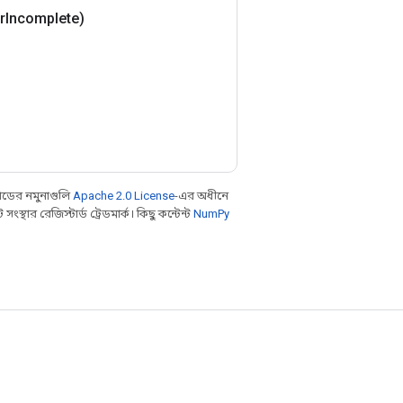
r
Incomplete)
ডের নমুনাগুলি
Apache 2.0 License
-এর অধীনে
থার রেজিস্টার্ড ট্রেডমার্ক। কিছু কন্টেন্ট
NumPy