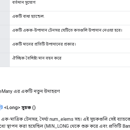
বর্তমান সুযোগ
একটি বাধা হ্যান্ডেল.
একটি একক-উপাদান টেনসর যেটিতে কতগুলি উপাদান নেওয়া হবে।
একটি মানের প্রতিটি উপাদানের প্রকার।
ঐচ্ছিক বৈশিষ্ট্য মান বহন করে
keMany এর একটি নতুন উদাহরণ
ট
<Long>
সূচক
()
এক-মাত্রিক টেনসর, দৈর্ঘ্য num_elems সহ। এই সূচকগুলি সেই ব্যাচকে
ধ্যে স্থাপন করা হয়েছিল (MIN_LONG থেকে শুরু করে এবং প্রতিটি Ba