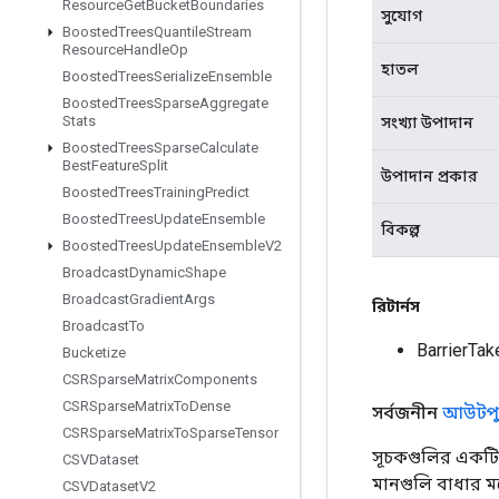
Resource
Get
Bucket
Boundaries
সুযোগ
Boosted
Trees
Quantile
Stream
Resource
Handle
Op
হাতল
Boosted
Trees
Serialize
Ensemble
Boosted
Trees
Sparse
Aggregate
Stats
সংখ্যা উপাদান
Boosted
Trees
Sparse
Calculate
Best
Feature
Split
উপাদান প্রকার
Boosted
Trees
Training
Predict
Boosted
Trees
Update
Ensemble
বিকল্প
Boosted
Trees
Update
Ensemble
V2
Broadcast
Dynamic
Shape
Broadcast
Gradient
Args
রিটার্নস
Broadcast
To
BarrierTa
Bucketize
CSRSparse
Matrix
Components
CSRSparse
Matrix
To
Dense
সর্বজনীন
আউটপু
CSRSparse
Matrix
To
Sparse
Tensor
সূচকগুলির একটি 
CSVDataset
মানগুলি বাধার ম
CSVDataset
V2