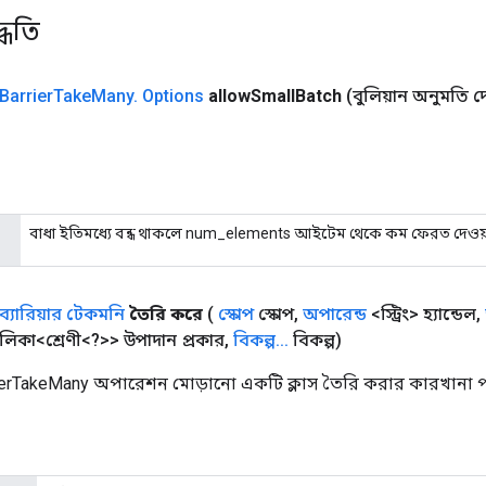
্ধতি
Barrier
Take
Many
.
Options
allow
Small
Batch
(বুলিয়ান অনুমতি দ
বাধা ইতিমধ্যে বন্ধ থাকলে num_elements আইটেম থেকে কম ফেরত দেওয়
ব্যারিয়ার টেকমনি
তৈরি করে
(
স্কোপ
স্কোপ
,
অপারেন্ড
<স্ট্রিং> হ্যান্ডেল
,
লিকা<শ্রেণী<?>> উপাদান প্রকার
,
বিকল্প
.
.
.
বিকল্প)
ierTakeMany অপারেশন মোড়ানো একটি ক্লাস তৈরি করার কারখানা পদ