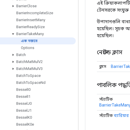
এই ক্রিয়াকলাপট
Barrier
Close
টেনসরকে সংযুক্ত
Barrier
Incomplete
Size
Barrier
Insert
Many
উপাদানগুলি বাধা 
Barrier
Ready
Size
হয়েছিল। সূচক আউ
Barrier
Take
Many
হয়েছিল।
এক নজরে
Options
নেস্টেড ক্লাস
Batch
Batch
Mat
Mul
V2
ক্লাস
BarrierTa
Batch
Mat
Mul
V3
Batch
To
Space
Batch
To
Space
Nd
পাবলিক পদ্ধত
Bessel
I0
Bessel
I1
স্ট্যাটিক
Bessel
J0
BarrierTakeMany
Bessel
J1
স্ট্যাটিক
ব্যারিয়া
Bessel
K0
Bessel
K0e