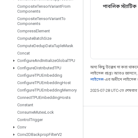
পাবলিক স্ট্যাটিক
Composite
Tensor
Variant
From
Components
Composite
Tensor
Variant
To
Components
Compress
Element
Compute
Batch
Size
Compute
Dedup
Data
Tuple
Mask
Concat
Configure
And
Initialize
Global
TPU
অন্য কিছু উল্লেখ না করা থাকলে,
Configure
Distributed
TPU
লাইসেন্স প্রাপ্ত। আরও জানতে
Configure
TPUEmbedding
লাইসেন্স
-এর অধীনে লাইসেন্স প্র
Configure
TPUEmbedding
Host
Configure
TPUEmbedding
Memory
2025-07-28 UTC-তে শেষবা
Connect
TPUEmbedding
Hosts
Constant
Consume
Mutex
Lock
সবসময় যুক্ত থাকুন
Control
Trigger
Conv
ব্লগ
Conv2DBackprop
Filter
V2