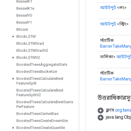
Bessel
K1
আউটপুট
<লং>
Bessel
K1e
Bessel
Y0
Bessel
Y1
আউটপুট
<স্ট্রিং>
Bitcast
Block
LSTM
স্ট্যাটিক
Block
LSTMGrad
BarrierTakeMany
Block
LSTMGrad
V2
তালিকা<
আউটপু
Block
LSTMV2
Boosted
Trees
Aggregate
Stats
Boosted
Trees
Bucketize
স্ট্যাটিক
Boosted
Trees
Calculate
Best
BarrierTakeMany
Feature
Split
Boosted
Trees
Calculate
Best
Feature
Split
V2
উত্তরাধিকারসূত্র
Boosted
Trees
Calculate
Best
Gains
Per
Feature
ক্লাস
org.ten
Boosted
Trees
Center
Bias
java.lang.Obj
Boosted
Trees
Create
Ensemble
Boosted
Trees
Create
Quantile