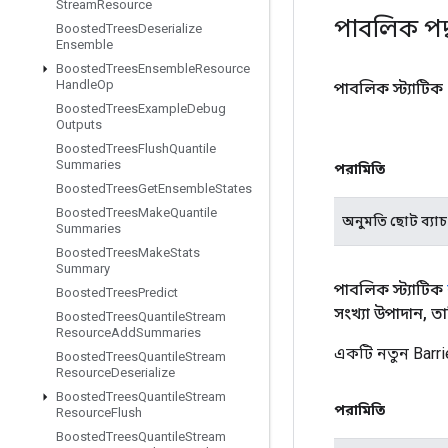
Stream
Resource
পাবলিক পদ
Boosted
Trees
Deserialize
Ensemble
Boosted
Trees
Ensemble
Resource
Handle
Op
পাবলিক স্ট্যাটিক
Boosted
Trees
Example
Debug
Outputs
Boosted
Trees
Flush
Quantile
Summaries
পরামিতি
Boosted
Trees
Get
Ensemble
States
Boosted
Trees
Make
Quantile
অনুমতি ছোট ব্যাচ
Summaries
Boosted
Trees
Make
Stats
Summary
পাবলিক স্ট্যাটিক
Boosted
Trees
Predict
সংখ্যা উপাদান
,
তা
Boosted
Trees
Quantile
Stream
Resource
Add
Summaries
একটি নতুন Barr
Boosted
Trees
Quantile
Stream
Resource
Deserialize
Boosted
Trees
Quantile
Stream
পরামিতি
Resource
Flush
Boosted
Trees
Quantile
Stream