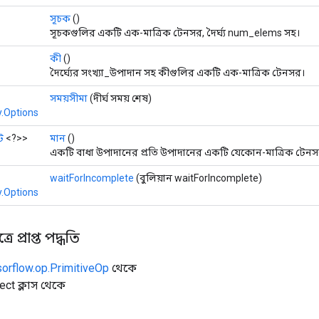
সূচক
()
সূচকগুলির একটি এক-মাত্রিক টেনসর, দৈর্ঘ্য num_elems সহ।
কী
()
দৈর্ঘ্যের সংখ্যা_উপাদান সহ কীগুলির একটি এক-মাত্রিক টেনসর।
সময়সীমা
(দীর্ঘ সময় শেষ)
.Options
ট
<?>>
মান
()
একটি বাধা উপাদানের প্রতি উপাদানের একটি যেকোন-মাত্রিক টেনস
waitForIncomplete
(বুলিয়ান waitForIncomplete)
.Options
ে প্রাপ্ত পদ্ধতি
sorflow.op.PrimitiveOp
থেকে
ect ক্লাস থেকে