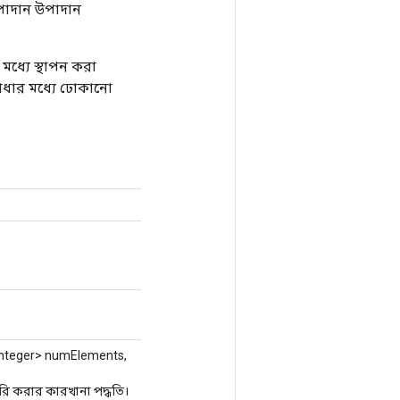
উপাদান উপাদান
মধ্যে স্থাপন করা
বাধার মধ্যে ঢোকানো
nteger> numElements,
ি করার কারখানা পদ্ধতি।