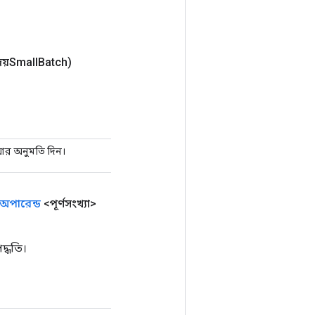
েয়Small
Batch)
ার অনুমতি দিন।
অপারেন্ড
<পূর্ণসংখ্যা>
্ধতি।