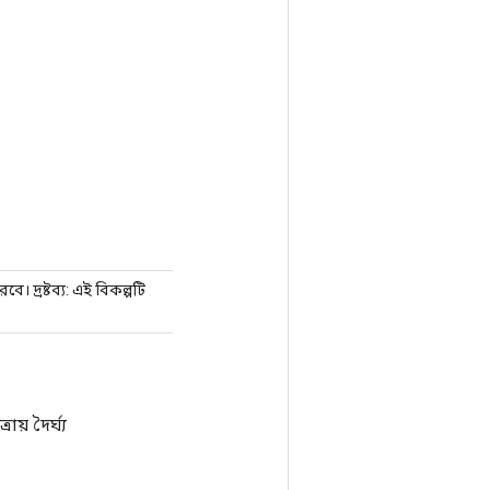
দ্রষ্টব্য: এই বিকল্পটি
় দৈর্ঘ্য