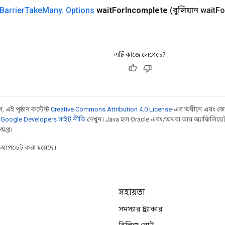
Barrier
Take
Many
.
Options
wait
For
Incomplete
(বুলিয়ান wait
Fo
এটি কাজে লেগেছে?
 এই পৃষ্ঠার কন্টেন্ট
Creative Commons Attribution 4.0 License
-এর অধীনে এবং কো
,
Google Developers সাইট নীতি
দেখুন। Java হল Oracle এবং/অথবা তার অ্যাফিলিয়েট সংস্
াপ্ত।
র আপডেট করা হয়েছে।
সহায়তা
সমস্যার ট্র্যাকার