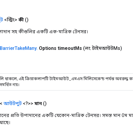
ট
<স্ট্রিং>
কী
()
া_উপাদান সহ কীগুলির একটি এক-মাত্রিক টেনসর।
Barrier
Take
Many
.
Options timeout
Ms
(লং টাইমআউটMs)
লি থাকলে, এই ক্রিয়াকলাপটি টাইমআউট_এমএস মিলিসেকেন্ড পর্যন্ত অবরুদ্ধ করবে। 
মর্থিত নয়।
া<
আউটপুট
<?>>
মান
()
ের প্রতি উপাদানের একটি যেকোন-মাত্রিক টেনসর। সমস্ত মান 0ম মাত্রায
আছে।