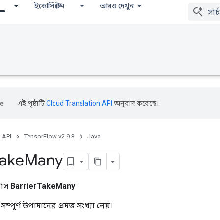
ইকোসিস্টেম
আরও দেখুন
এই পৃষ্ঠাটি
Cloud Translation API
অনুবাদ করেছে।
, API
TensorFlow v2.9.3
Java
ake
Many
্লাস
BarrierTakeMany
্পূর্ণ উপাদানের প্রদত্ত সংখ্যা নেয়।