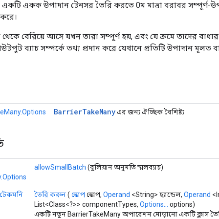
ি একটি একক উপাদান টেনসর তৈরি করতে 0ম মাত্রা বরাবর সম্পূর্ণ-
 করে।
থেকে বেরিয়ে আসে যখন তারা সম্পূর্ণ হয়, এবং যে ক্রমে তাদের বাধার 
টপুট ব্যাচ সম্পর্কে তথ্য প্রদান করে যেখানে প্রতিটি উপাদান মূলত 
Barrier
Take
Many
keMany.Options
এর জন্য ঐচ্ছিক বৈশিষ্ট্য
ি
allowSmallBatch
(বুলিয়ান অনুমতি স্মলব্যাচ)
.Options
র টেকমনি
তৈরি করুন
(
স্কোপ
স্কোপ,
Operand
<String> হ্যান্ডেল,
Operand
<I
List<Class<?>> componentTypes,
Options...
options)
একটি নতুন BarrierTakeMany অপারেশন মোড়ানো একটি ক্লাস তৈর