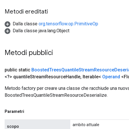
Metodi ereditati
Dalla classe
org.tensorflow.op.PrimitiveOp
Dalla classe java.lang.Object
Metodi pubblici
public static
Boosted
Trees
Quantile
Stream
Resource
Deseri
<?> quantile
Stream
Resource
Handle
,
Iterable<
Operand
<Fl
Metodo factory per creare una classe che racchiude una nuov
BoostedTreesQuantileStreamResourceDeserialize.
Parametri
ambito attuale
scopo