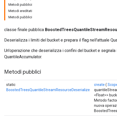
Metodi pubblici
Flush
Metodi ereditati
Metodi pubblici
eHandleOp
classe finale pubblica
BoostedTreesQuantileStreamResou
Deserializza i limiti del bucket e prepara il flag nell'attuale Q
ureSplit
Un'operazione che deserializza i confini del bucket e segnala i 
QuantileAccumulator.
Metodi pubblici
static
create
(
Scop
BoostedTreesQuantileStreamResourceDeserialize
quantileStre
<Float>> buc
Metodo factor
nuova operaz
BoostedTrees