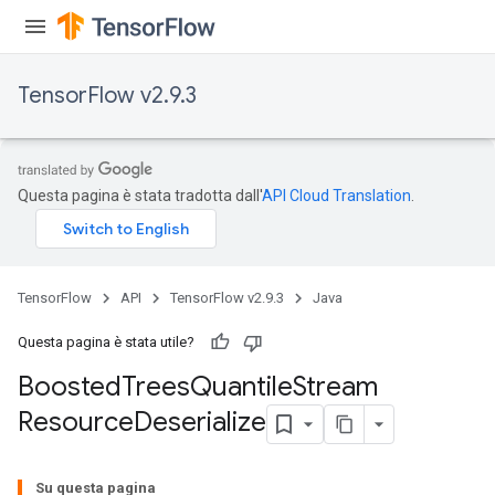
TensorFlow v2.9.3
source
leOp
Questa pagina è stata tradotta dall'
API Cloud Translation
.
TensorFlow
API
TensorFlow v2.9.3
Java
Questa pagina è stata utile?
Boosted
Trees
Quantile
Stream
Resource
Deserialize
Su questa pagina