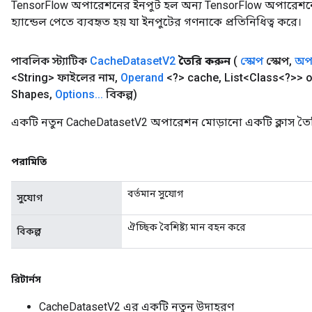
TensorFlow অপারেশনের ইনপুট হল অন্য TensorFlow অপারেশনে
হ্যান্ডেল পেতে ব্যবহৃত হয় যা ইনপুটের গণনাকে প্রতিনিধিত্ব করে।
পাবলিক স্ট্যাটিক
Cache
Dataset
V2
তৈরি করুন
(
স্কোপ
স্কোপ
,
অপা
<String> ফাইলের নাম
,
Operand
<?> cache
,
List<Class<?>> o
Shapes
,
Options
.
.
.
বিকল্প)
একটি নতুন CacheDatasetV2 অপারেশন মোড়ানো একটি ক্লাস তৈর
পরামিতি
বর্তমান সুযোগ
সুযোগ
ঐচ্ছিক বৈশিষ্ট্য মান বহন করে
বিকল্প
রিটার্নস
CacheDatasetV2 এর একটি নতুন উদাহরণ