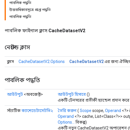
পাবলিক পদ্ধতি
উত্তরাধিকারসূত্রে প্রাপ্ত পদ্ধতি
পাবলিক পদ্ধতি
পাবলিক ফাইনাল ক্লাস
CacheDatasetV2
নেস্টেড ক্লাস
Cache
Dataset
V2
ক্লাস
CacheDatasetV2.Options
এর জন্য ঐচ্ছিক 
পাবলিক পদ্ধতি
আউটপুট
<অবজেক্ট>
আউটপুট হিসাবে
()
একটি টেনসরের প্রতীকী হ্যান্ডেল প্রদান করে
স্ট্যাটিক
ক্যাশেডেটাসেটভি২
তৈরি করুন
(
Scope
scope,
Operand
<?> 
Operand
<?> cache, List<Class<?>> out
Options...
বিকল্প)
একটি নতুন CacheDatasetV2 অপারেশন মোড