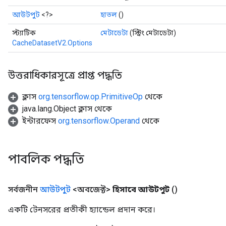
আউটপুট
<?>
হাতল
()
স্ট্যাটিক
মেটাডেটা
(স্ট্রিং মেটাডেটা)
CacheDatasetV2.Options
উত্তরাধিকারসূত্রে প্রাপ্ত পদ্ধতি
ক্লাস
org.tensorflow.op.PrimitiveOp
থেকে
java.lang.Object ক্লাস থেকে
ইন্টারফেস
org.tensorflow.Operand
থেকে
পাবলিক পদ্ধতি
সর্বজনীন
আউটপুট
<অবজেক্ট>
হিসাবে আউটপুট
()
একটি টেনসরের প্রতীকী হ্যান্ডেল প্রদান করে।