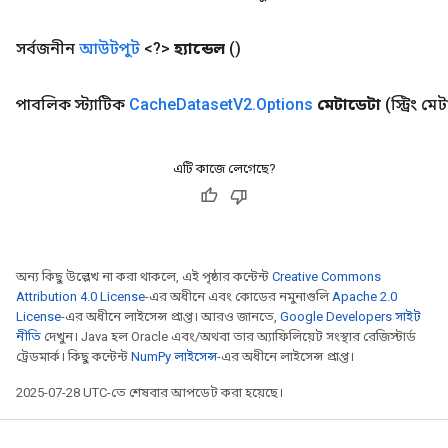
সর্বজনীন
আউটপুট
<?>
হ্যান্ডেল
()
পাবলিক স্ট্যাটিক
Cache
Dataset
V2
.
Options
মেটাডেটা
(স্ট্রিং ম
এটি কাজে লেগেছে?
অন্য কিছু উল্লেখ না করা থাকলে, এই পৃষ্ঠার কন্টেন্ট
Creative Commons
Attribution 4.0 License
-এর অধীনে এবং কোডের নমুনাগুলি
Apache 2.0
License
-এর অধীনে লাইসেন্স প্রাপ্ত। আরও জানতে,
Google Developers সাইট
নীতি
দেখুন। Java হল Oracle এবং/অথবা তার অ্যাফিলিয়েট সংস্থার রেজিস্টার্ড
ট্রেডমার্ক। কিছু কন্টেন্ট
NumPy লাইসেন্স
-এর অধীনে লাইসেন্স প্রাপ্ত।
2025-07-28 UTC-তে শেষবার আপডেট করা হয়েছে।