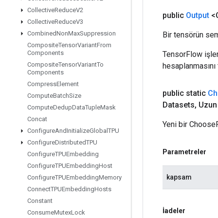
Collective
Reduce
V2
public
Output
<O
Collective
Reduce
V3
Combined
Non
Max
Suppression
Bir tensörün sem
Composite
Tensor
Variant
From
Components
TensorFlow işleml
Composite
Tensor
Variant
To
hesaplanmasını t
Components
Compress
Element
public static
Ch
Compute
Batch
Size
Datasets
,
Uzun 
Compute
Dedup
Data
Tuple
Mask
Concat
Yeni bir ChooseF
Configure
And
Initialize
Global
TPU
Configure
Distributed
TPU
Parametreler
Configure
TPUEmbedding
Configure
TPUEmbedding
Host
kapsam
Configure
TPUEmbedding
Memory
Connect
TPUEmbedding
Hosts
Constant
İadeler
Consume
Mutex
Lock