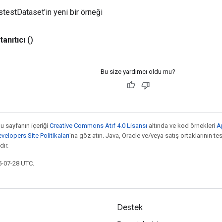
estDataset'in yeni bir örneği
tanıtıcı
()
Bu size yardımcı oldu mu?
bu sayfanın içeriği
Creative Commons Atıf 4.0 Lisansı
altında ve kod örnekleri
A
elopers Site Politikaları
'na göz atın. Java, Oracle ve/veya satış ortaklarının tesc
ır.
5-07-28 UTC.
Destek