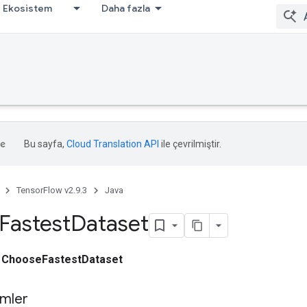
Ekosistem
Daha fazla
Bu sayfa,
Cloud Translation API
ile çevrilmiştir.
TensorFlow v2.9.3
Java
Fastest
Dataset
ı
ChooseFastestDataset
mler