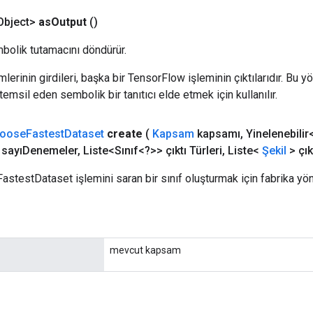
bject>
as
Output
()
bolik tutamacını döndürür.
erinin girdileri, başka bir TensorFlow işleminin çıktılarıdır. Bu yö
emsil eden sembolik bir tanıtıcı elde etmek için kullanılır.
oose
Fastest
Dataset
create
(
Kapsam
kapsamı
,
Yinelenebilir
sayıDenemeler
,
Liste<Sınıf<?>> çıktı Türleri
,
Liste<
Şekil
> çık
astestDataset işlemini saran bir sınıf oluşturmak için fabrika yö
mevcut kapsam