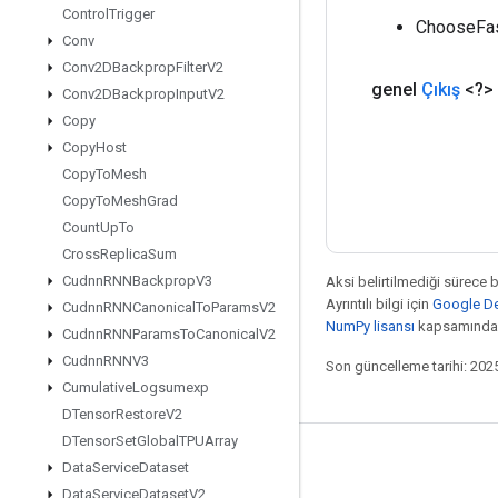
Control
Trigger
ChooseFast
Conv
Conv2DBackprop
Filter
V2
genel
Çıkış
<?>
Conv2DBackprop
Input
V2
Copy
Copy
Host
Copy
To
Mesh
Copy
To
Mesh
Grad
Count
Up
To
Cross
Replica
Sum
Cudnn
RNNBackprop
V3
Aksi belirtilmediği sürece 
Ayrıntılı bilgi için
Google Dev
Cudnn
RNNCanonical
To
Params
V2
NumPy lisansı
kapsamındad
Cudnn
RNNParams
To
Canonical
V2
Cudnn
RNNV3
Son güncelleme tarihi: 202
Cumulative
Logsumexp
DTensor
Restore
V2
DTensor
Set
Global
TPUArray
Bağlı kalma
Data
Service
Dataset
Data
Service
Dataset
V2