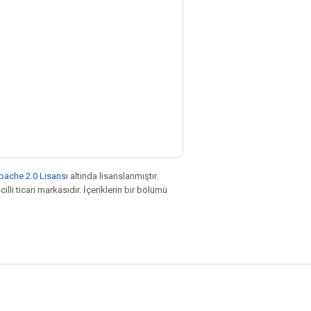
pache 2.0 Lisansı
altında lisanslanmıştır.
illi ticari markasıdır. İçeriklerin bir bölümü