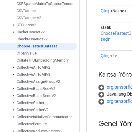
CSRSparse
Matrix
To
Sparse
Tensor
Çıkış
<Nesne>
CSVDataset
CSVDataset
V2
CTCLoss
V2
statik
Cache
Dataset
V2
ChooseFastestDa
seçin
Check
Numerics
V2
Choose
Fastest
Dataset
Clip
By
Value
Çıkış
<?>
Collate
TPUEmbedding
Memory
Collective
All
To
All
V2
Kalıtsal Yön
Collective
All
To
All
V3
Collective
Assign
Group
V2
org.tensorfl
Collective
Bcast
Recv
V2
Java.lang.Ob
Collective
Bcast
Send
V2
org.tensorf
Collective
Gather
Collective
Gather
V2
Collective
Initialize
Communicator
Genel Yön
Collective
Permute
Collective
Reduce
Scatter
V2