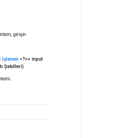
ntem, girişin
<
İşlenen
<?>> input
tı Şekilleri)
ntemi.