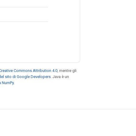
Creative Commons Attribution 4.0
, mentre gli
el sito di Google Developers
. Java è un
za NumPy
.