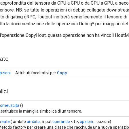
 approfondita del tensore da CPU a CPU o da GPU a GPU, a seco
l tensore. NB: se tutte le operazioni di debug collegate downstrea
tato di gating gRPC, l'output inoltrerà semplicemente il tensore di
lta la documentazione delle operazioni Debug* per maggiori dett
ll'operazione CopyHost, questa operazione non ha vincoli HostM
cate
Copy
pzioni
Attributi facoltativi per
ici
comeuscita
()
estituisce la maniglia simbolica di un tensore.
reate
( ambito
ambito
, input
operando
<T>,
opzioni...
opzioni)
etodo factory per creare una classe che racchiude una nuova operazion