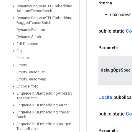
ritorna
Dynamic
Enqueue
TPUEmbedding
Arbitrary
Tensor
Batch
una nuova 
Dynamic
Enqueue
TPUEmbedding
Ragged
Tensor
Batch
Dynamic
Partition
public static
Co
Dynamic
Stitch
Edit
Distance
Parametri
Eig
Einsum
Empty
debugOpsSpec
Empty
Tensor
List
Empty
Tensor
Map
Encode
Proto
Enqueue
TPUEmbedding
Arbitrary
Uscita
pubblica
Tensor
Batch
Enqueue
TPUEmbedding
Batch
Enqueue
TPUEmbedding
Integer
public static
Co
Batch
Enqueue
TPUEmbedding
Ragged
Tensor
Batch
Parametri