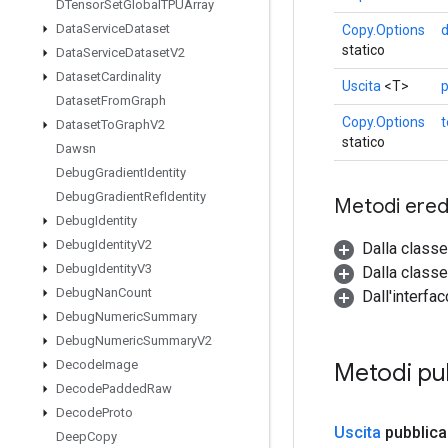
DTensor
Set
Global
TPUArray
Data
Service
Dataset
Copy.Options
statico
Data
Service
Dataset
V2
Dataset
Cardinality
Uscita
<T>
Dataset
From
Graph
Copy.Options
Dataset
To
Graph
V2
statico
Dawsn
Debug
Gradient
Identity
Debug
Gradient
Ref
Identity
Metodi eredi
Debug
Identity
Debug
Identity
V2
Dalla class
Debug
Identity
V3
Dalla classe
Debug
Nan
Count
Dall'interfa
Debug
Numeric
Summary
Debug
Numeric
Summary
V2
Decode
Image
Metodi pu
Decode
Padded
Raw
Decode
Proto
Uscita
pubblica
Deep
Copy