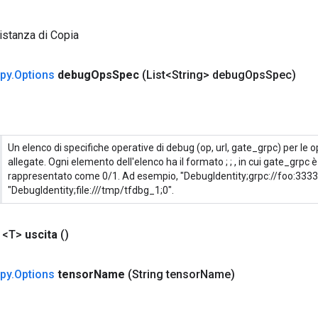
istanza di Copia
py
.
Options
debug
Ops
Spec
(List<String> debug
Ops
Spec)
Un elenco di specifiche operative di debug (op, url, gate_grpc) per le 
allegate. Ogni elemento dell'elenco ha il formato
;
;
, in cui gate_grpc 
rappresentato come 0/1. Ad esempio, "DebugIdentity;grpc://foo:3333;
"DebugIdentity;file:///tmp/tfdbg_1;0".
 <T>
uscita
()
py
.
Options
tensor
Name
(String tensor
Name)