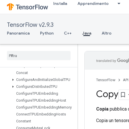
CollectiveReduceScatterV2
Installa
Apprendimento
CollectiveReduceV2
CollectiveReduceV3
CombinedNonMaxSuppression
TensorFlow v2.9.3
CompositeTensorVariantFromCo
Panoramica
Python
C++
Java
Altro
mponents
Composite
Tensor
Variant
To
Components
Compress
Element
Compute
Batch
Size
Compute
Dedup
Data
Tuple
Mask
Concat
Configure
And
Initialize
Global
TPU
TensorFlow
API
Configure
Distributed
TPU
Copy
Configure
TPUEmbedding
Configure
TPUEmbedding
Host
Configure
TPUEmbedding
Memory
Copia
pubblica d
Connect
TPUEmbedding
Hosts
Copia un tensor
Constant
Consume
Mutex
Lock