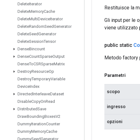
Delete
Iterator
Restituisce la m
Delete
Memory
Cache
Delete
Multi
Device
Iterator
Gli input per le
Delete
Random
Seed
Generator
viene utilizzato
Delete
Seed
Generator
Delete
Session
Tensor
public static
Co
Dense
Bincount
Dense
Count
Sparse
Output
Metodo factory 
Dense
To
CSRSparse
Matrix
Destroy
Resource
Op
Parametri
Destroy
Temporary
Variable
Device
Index
scopo
Directed
Interleave
Dataset
Disable
Copy
On
Read
ingresso
Distributed
Save
Draw
Bounding
Boxes
V2
opzioni
Dummy
Iteration
Counter
Dummy
Memory
Cache
Dummy
Seed
Generator