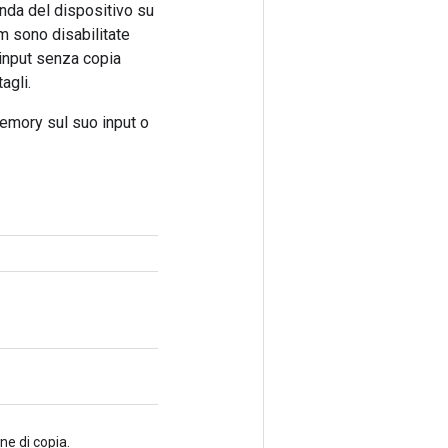
nda del dispositivo su
m sono disabilitate
 input senza copia
agli.
emory sul suo input o
e di copia.