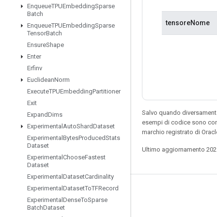
Enqueue
TPUEmbedding
Sparse
Batch
tensoreNome
Enqueue
TPUEmbedding
Sparse
Tensor
Batch
Ensure
Shape
Enter
Erfinv
Euclidean
Norm
Execute
TPUEmbedding
Partitioner
Exit
Salvo quando diversamente 
Expand
Dims
esempi di codice sono con
Experimental
Auto
Shard
Dataset
marchio registrato di Orac
Experimental
Bytes
Produced
Stats
Dataset
Ultimo aggiornamento 202
Experimental
Choose
Fastest
Dataset
Experimental
Dataset
Cardinality
Experimental
Dataset
To
TFRecord
Resta connesso
Experimental
Dense
To
Sparse
Batch
Dataset
Blog