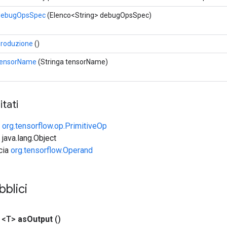
debugOpsSpec
(Elenco<String> debugOpsSpec)
produzione
()
tensorName
(Stringa tensorName)
tati
e
org.tensorflow.op.PrimitiveOp
 java.lang.Object
ccia
org.tensorflow.Operand
bblici
 <T>
as
Output
()