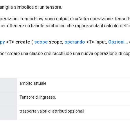
aniglia simbolica di un tensore.
 operazioni TensorFlow sono output di un'altra operazione Tenso
 per ottenere un handle simbolico che rappresenta il calcolo dell'i
py
<T>
create
(
scope
scope
,
operando
<T> input
,
Opzioni
.
.
.
per creare una classe che racchiude una nuova operazione di cop
ambito attuale
Tensore di ingresso.
trasporta valori di attributi opzionali