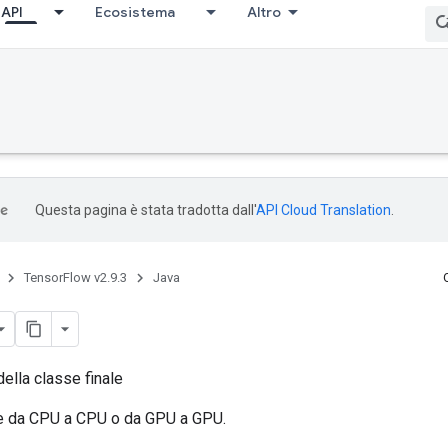
API
Ecosistema
Altro
Questa pagina è stata tradotta dall'
API Cloud Translation
.
TensorFlow v2.9.3
Java
ella classe finale
e da CPU a CPU o da GPU a GPU.