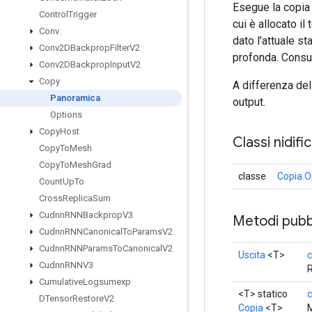
Esegue la copia
Control
Trigger
cui è allocato i
Conv
dato l'attuale s
Conv2DBackprop
Filter
V2
profonda. Consu
Conv2DBackprop
Input
V2
Copy
A differenza de
Panoramica
output.
Options
Copy
Host
Classi nidifi
Copy
To
Mesh
Copy
To
Mesh
Grad
classe
Copia.O
Count
Up
To
Cross
Replica
Sum
Cudnn
RNNBackprop
V3
Metodi pubbl
Cudnn
RNNCanonical
To
Params
V2
Cudnn
RNNParams
To
Canonical
V2
Uscita
<T>
Cudnn
RNNV3
R
Cumulative
Logsumexp
<T> statico
c
DTensor
Restore
V2
Copia
<T>
M