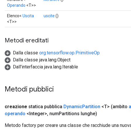
Operando
<T>>
Elenco<
Uscita
uscite
()
<T>>
Metodi ereditati
Dalla classe
org.tensorflow.op.PrimitiveOp
Dalla classe java.lang.Object
Dall'interfaccia java.lang.Iterable
Metodi pubblici
creazione
statica pubblica
Dynamic
Partition
<T>
(ambito
operando
<Integer>
,
num
Partitions lunghe)
Metodo factory per creare una classe che racchiude una nuov