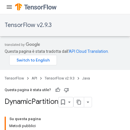
TensorFlow v2.9.3
Questa pagina è stata tradotta dall'
API Cloud Translation
.
TensorFlow
API
TensorFlow v2.9.3
Java
Questa pagina è stata utile?
Dynamic
Partition
ryTensorBatch
Su questa pagina
dTensorBatch
Metodi pubblici