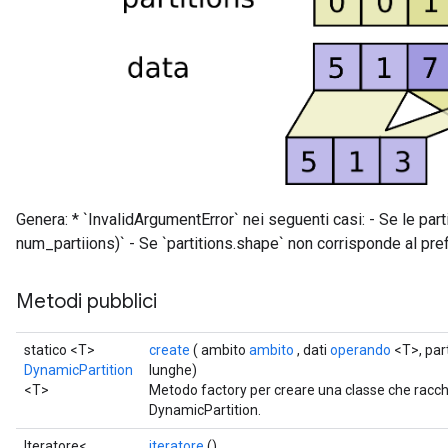
Genera: * `InvalidArgumentError` nei seguenti casi: - Se le parti
num_partiions)` - Se `partitions.shape` non corrisponde al pre
Metodi pubblici
statico <T>
create
( ambito
ambito
, dati
operando
<T>, par
DynamicPartition
lunghe)
<T>
Metodo factory per creare una classe che racc
DynamicPartition.
Iteratore<
iteratore
()