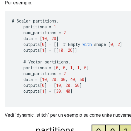
Per esempio:
#
Scalar
partitions
.
partitions
=
1
num_partitions
=
2
data
=
[
10
,
20
]
outputs
[
0
]
=
[]
#
Empty
with
shape
[
0
,
2
]
outputs
[
1
]
=
[[
10
,
20
]]
#
Vector
partitions
.
partitions
=
[
0
,
0
,
1
,
1
,
0
]
num_partitions
=
2
data
=
[
10
,
20
,
30
,
40
,
50
]
outputs
[
0
]
=
[
10
,
20
,
50
]
outputs
[
1
]
=
[
30
,
40
]
Vedi `dynamic_stitch` per un esempio su come unire nuovament