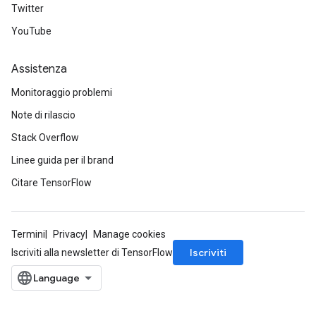
Twitter
Parameters
YouTube
rParameters
Parameters
Assistenza
ters
Monitoraggio problemi
arameters
Note di rilascio
meters
rs
Stack Overflow
tDescentParameters
Linee guida per il brand
Citare TensorFlow
Termini
Privacy
Manage cookies
Iscriviti
Iscriviti alla newsletter di TensorFlow