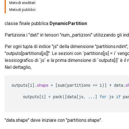
Metodi ereditati
Metodi pubblici
classe finale pubblica
DynamicPartition
Partiziona i "dati" in tensori "num_partizioni" utilizzando gli indi
Per ogni tupla di indice "js" della dimensione "partitions.ndim", l
"outputs[partitions[js]]". Le sezioni con `partitions[js] = i` ven
lessicografico di `js` e la prima dimensione di `outputs[i]` è il n
rBatch
Nel dettaglio,
Batch
outputs
[
i
]
.
shape
=
[
sum
(
partitions
==
i
)
]
+
data
.
s
outputs
[
i
]
=
pack
(
[
data
[
js
,
...
]
for
js
if
pa
atch
"data.shape" deve iniziare con "partitions.shape".