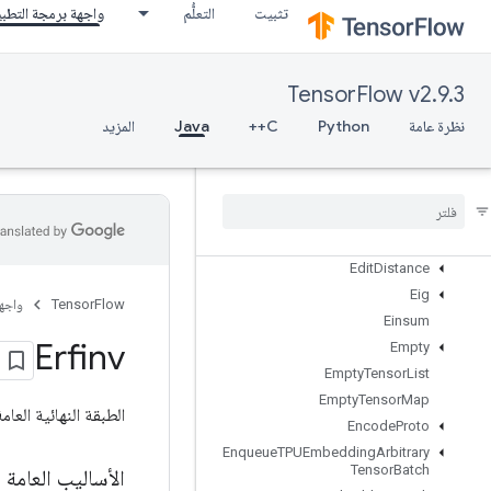
تثبيت
التعلُّم
واجهة برمجة التطب
DistributedSave
DrawBoundingBoxesV2
DummyIterationCounter
TensorFlow v2.9.3
DummyMemoryCache
DummySeedGenerator
نظرة عامة
Python
C++
Java
المزيد
DynamicEnqueueTPUEmbeddingArbitraryTensorBatch
Dynamic
Enqueue
TPUEmbedding
Ragged
Tensor
Batch
Dynamic
Partition
Dynamic
Stitch
Edit
Distance
Eig
TensorFlow
واجه
Einsum
Erfinv
Empty
Empty
Tensor
List
Empty
Tensor
Map
الطبقة النهائية العام
Encode
Proto
Enqueue
TPUEmbedding
Arbitrary
Tensor
Batch
الأساليب العامة