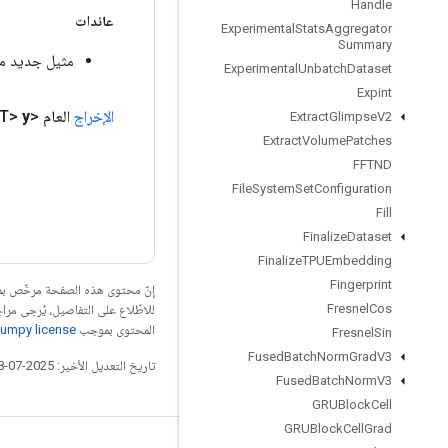
Handle
عائدات
Experimental
Stats
Aggregator
Summary
مثيل جديد من inv
Experimental
Unbatch
Dataset
Expint
الإخراج
العام <T>
y
Extract
Glimpse
V2
Extract
Volume
Patches
FFTND
File
System
Set
Configuration
Fill
Finalize
Dataset
Finalize
TPUEmbedding
Fingerprint
إنّ محتوى هذه الصفحة مرخّص 
Fresnel
Cos
للاطّلاع على التفاصيل، يُرجى مرا
المحتوى بموجب
umpy license
Fresnel
Sin
Fused
Batch
Norm
Grad
V3
تاريخ التعديل الأخير: 2025-07-28 (حسب التوقيت العالمي المتفَّق عليه)
Fused
Batch
Norm
V3
GRUBlock
Cell
GRUBlock
Cell
Grad