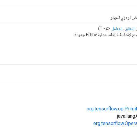
ض الرمزي للموتر.
ق
النطاق
،
المعامل
<T> x)
إنشاء فئة تغلف عملية Erfinv جديدة.
org.tensorflow.op.Primi
org.tensorflow.Oper