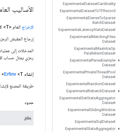
Experimental
Dataset
Cardinality
الأساليب العا
Experimental
Dataset
To
TFRecord
Experimental
Dense
To
Sparse
Batch
Dataset
الإخراج
العام <T>
ك
Experimental
Latency
Stats
Dataset
Experimental
Matching
Files
إرجاع المقبض الرمزي
Dataset
Experimental
Max
Intra
Op
Parallelism
Dataset
رمزي يمثل حساب الإ
Experimental
Parse
Example
Dataset
Experimental
Private
Thread
Pool
إنشاء
<T> ثابت عام
Erfinv
Dataset
Experimental
Random
Dataset
طريقة المصنع لإنشاء فئة ت
Experimental
Rebatch
Dataset
Experimental
Set
Stats
Aggregator
حدود
Dataset
Experimental
Sliding
Window
Dataset
نِطَاق
Experimental
Sql
Dataset
Experimental
Stats
Aggregator