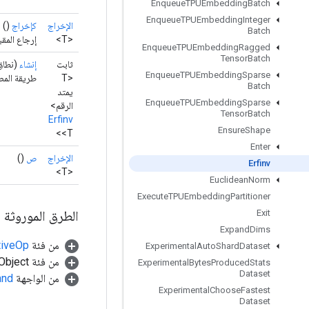
Enqueue
TPUEmbedding
Batch
Enqueue
TPUEmbedding
Integer
الإخراج
كإخراج
()
Batch
<T>
إرجاع المقب
Enqueue
TPUEmbedding
Ragged
Tensor
Batch
ثابت
إنشاء
(نطا
Enqueue
TPUEmbedding
Sparse
<T
طريقة المصنع ل
Batch
يمتد
Enqueue
TPUEmbedding
Sparse
الرقم>
Tensor
Batch
Erfinv
Ensure
Shape
<T>
Enter
الإخراج
ص
()
Erfinv
<T>
Euclidean
Norm
Execute
TPUEmbedding
Partitioner
الطرق الموروثة
Exit
Expand
Dims
من فئة
tiveOp
Experimental
Auto
Shard
Dataset
من فئة java.lang.Object
Experimental
Bytes
Produced
Stats
Dataset
من الواجهة
and
Experimental
Choose
Fastest
Dataset