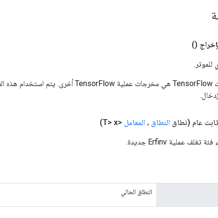
مة
إخراج
()
 للموتر.
المدخلات إلى عمليات TensorFlow هي مخرجات عملية rFlow
دخال.
(نطاق
النطاق
،
المعامل
<T> x)
غلف عملية Erfinv جديدة.
النطاق الحالي