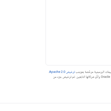
عليمات البرمجية مرخّصة بموجب
ترخيص Apache 2.0‏
.
. إنّ Java هي علامة تجارية مسجَّلة لشركة Oracle و/أو شركائها التابعين. تم ترخيص جزء من