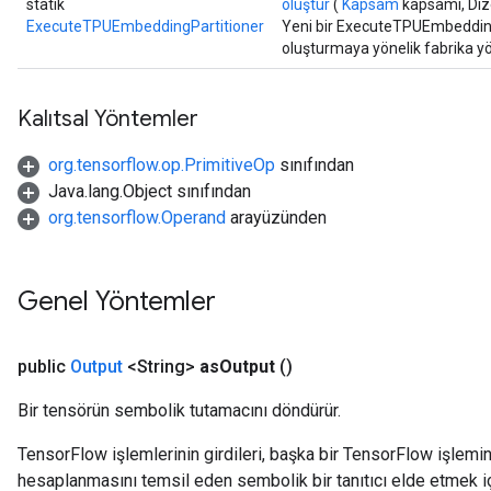
statik
oluştur
(
Kapsam
kapsamı, Diz
ExecuteTPUEmbeddingPartitioner
Yeni bir ExecuteTPUEmbeddingPa
oluşturmaya yönelik fabrika y
Kalıtsal Yöntemler
org.tensorflow.op.PrimitiveOp
sınıfından
Java.lang.Object sınıfından
org.tensorflow.Operand
arayüzünden
Genel Yöntemler
public
Output
<String>
as
Output
()
Bir tensörün sembolik tutamacını döndürür.
TensorFlow işlemlerinin girdileri, başka bir TensorFlow işleminin
hesaplanmasını temsil eden sembolik bir tanıtıcı elde etmek için