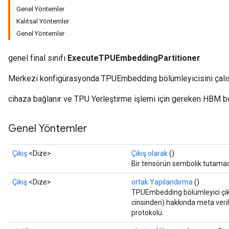
Genel Yöntemler
Kalıtsal Yöntemler
Genel Yöntemler
genel final sınıfı
ExecuteTPUEmbeddingPartitioner
Merkezi konfigürasyonda TPUEmbedding bölümleyicisini çalışt
cihaza bağlanır ve TPU Yerleştirme işlemi için gereken HBM bo
Genel Yöntemler
Çıkış
<Dize>
Çıkış olarak
()
Bir tensörün sembolik tutamac
Çıkış
<Dize>
ortak Yapılandırma
()
TPUEmbedding bölümleyici çıkt
cinsinden) hakkında meta veril
protokolü.