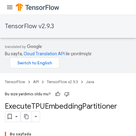
TensorFlow v2.9.3
rBatch
Bu sayfa,
Cloud Translation API
ile çevrilmiştir.
Batch
TensorFlow
API
TensorFlow v2.9.3
Java
atch
Bu size yardımcı oldu mu?
Execute
TPUEmbedding
Partitioner
Bu sayfada