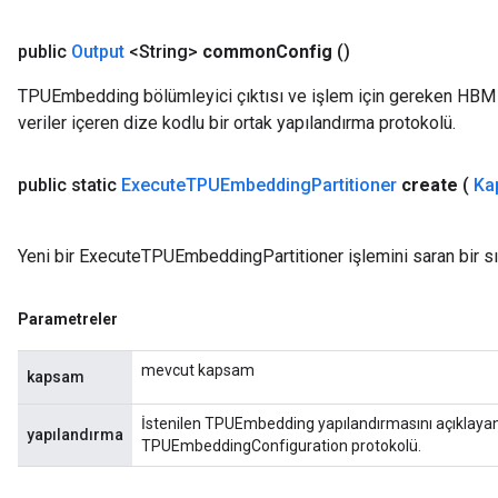
public
Output
<String>
common
Config
()
TPUEmbedding bölümleyici çıktısı ve işlem için gereken HBM 
veriler içeren dize kodlu bir ortak yapılandırma protokolü.
public static
Execute
TPUEmbedding
Partitioner
create
(
Ka
Yeni bir ExecuteTPUEmbeddingPartitioner işlemini saran bir sı
Parametreler
mevcut kapsam
kapsam
İstenilen TPUEmbedding yapılandırmasını açıklayan bi
yapılandırma
TPUEmbeddingConfiguration protokolü.