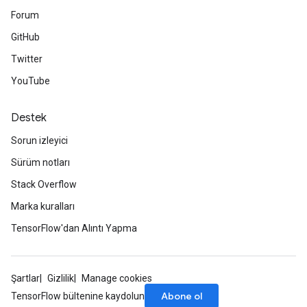
Forum
GitHub
Twitter
YouTube
Destek
Sorun izleyici
Sürüm notları
Stack Overflow
Marka kuralları
TensorFlow'dan Alıntı Yapma
rs
mParameters
Şartlar
Gizlilik
Manage cookies
rs
Abone ol
TensorFlow bültenine kaydolun
Parameters