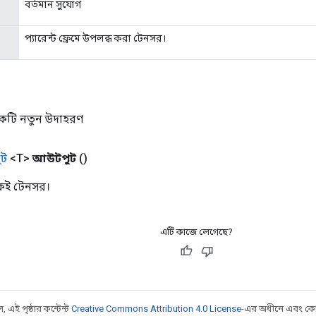
বর্তমান সুযোগ
প্যারেন্ট ফ্রেমে উপলব্ধ করা টেনসর।
 একটি নতুন উদাহরণ
ট
<T>
আউটপুট
()
একই টেনসর।
এটি কাজে লেগেছে?
 এই পৃষ্ঠার কন্টেন্ট
Creative Commons Attribution 4.0 License
-এর অধীনে এবং কো