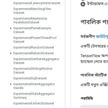
Experimental
Latency
Stats
Dataset
ইন্টারফেস
or
Experimental
Matching
Files
Dataset
Experimental
Max
Intra
Op
পাবলিক পদ
Parallelism
Dataset
Experimental
Parse
Example
Dataset
সর্বজনীন
আউটপু
Experimental
Private
Thread
Pool
Dataset
একটি টেনসরের প্র
Experimental
Random
Dataset
Experimental
Rebatch
Dataset
TensorFlow অপা
Experimental
Set
Stats
Aggregator
হ্যান্ডেল পেতে ব
Dataset
Experimental
Sliding
Window
Dataset
পাবলিক স্ট্যাটিক
Experimental
Sql
Dataset
Experimental
Stats
Aggregator
একটি নতুন এক্স
Handle
Experimental
Stats
Aggregator
Summary
পরামিতি
Experimental
Unbatch
Dataset