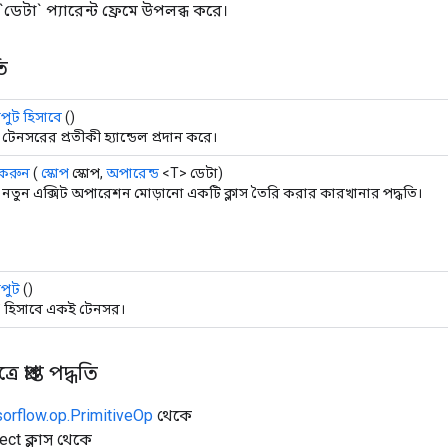
 `ডেটা` প্যারেন্ট ফ্রেমে উপলব্ধ করে।
ি
ুট হিসাবে
()
টেনসরের প্রতীকী হ্যান্ডেল প্রদান করে।
 করুন
(
স্কোপ
স্কোপ,
অপারেন্ড
<T> ডেটা)
নতুন এক্সিট অপারেশন মোড়ানো একটি ক্লাস তৈরি করার কারখানার পদ্ধতি।
পুট
()
` হিসাবে একই টেনসর।
 প্রাপ্ত পদ্ধতি
sorflow.op.PrimitiveOp
থেকে
ect ক্লাস থেকে