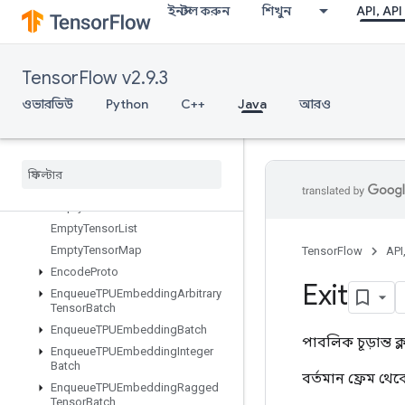
ইনস্টল করুন
শিখুন
API, API
DummyMemoryCache
DummySeedGenerator
DynamicEnqueueTPUEmbeddingArbitraryTensorBatch
TensorFlow v2.9.3
DynamicEnqueueTPUEmbeddingRaggedTensorBatch
DynamicPartition
ওভারভিউ
Python
C++
Java
আরও
DynamicStitch
Edit
Distance
Eig
Einsum
Empty
Empty
Tensor
List
Empty
Tensor
Map
TensorFlow
API
Encode
Proto
Exit
Enqueue
TPUEmbedding
Arbitrary
Tensor
Batch
Enqueue
TPUEmbedding
Batch
পাবলিক চূড়ান্ত ক
Enqueue
TPUEmbedding
Integer
Batch
বর্তমান ফ্রেম থেক
Enqueue
TPUEmbedding
Ragged
Tensor
Batch