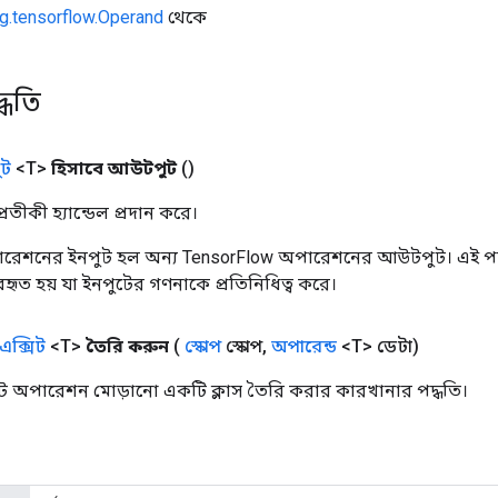
g.tensorflow.Operand
থেকে
্ধতি
ট
<T>
হিসাবে আউটপুট
()
তীকী হ্যান্ডেল প্রদান করে।
রেশনের ইনপুট হল অন্য TensorFlow অপারেশনের আউটপুট। এই পদ্
্যবহৃত হয় যা ইনপুটের গণনাকে প্রতিনিধিত্ব করে।
এক্সিট
<T>
তৈরি করুন
(
স্কোপ
স্কোপ
,
অপারেন্ড
<T> ডেটা)
িট অপারেশন মোড়ানো একটি ক্লাস তৈরি করার কারখানার পদ্ধতি।