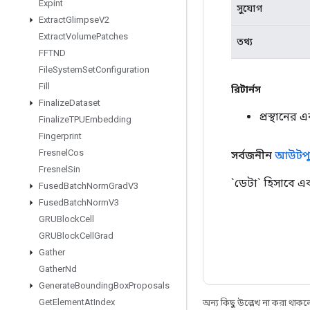
Expint
সুযোগ
Extract
Glimpse
V2
Extract
Volume
Patches
তথ্য
FFTND
File
System
Set
Configuration
Fill
রিটার্নস
Finalize
Dataset
প্রস্থানের
Finalize
TPUEmbedding
Fingerprint
Fresnel
Cos
সর্বজনীন
আউটপু
Fresnel
Sin
`ডেটা` হিসাবে 
Fused
Batch
Norm
Grad
V3
Fused
Batch
Norm
V3
GRUBlock
Cell
GRUBlock
Cell
Grad
Gather
Gather
Nd
Generate
Bounding
Box
Proposals
Get
Element
At
Index
অন্য কিছু উল্লেখ না করা থাকলে,