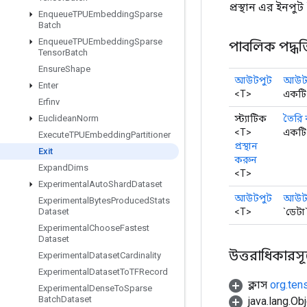
প্রস্থান এর ইনপুট
Enqueue
TPUEmbedding
Sparse
Batch
Enqueue
TPUEmbedding
Sparse
পাবলিক পদ্ধত
Tensor
Batch
Ensure
Shape
আউটপুট
আউটপ
Enter
<T>
একটি 
Erfinv
স্ট্যাটিক
তৈরি
Euclidean
Norm
<T>
একটি 
Execute
TPUEmbedding
Partitioner
প্রস্থান
Exit
করুন
Expand
Dims
<T>
Experimental
Auto
Shard
Dataset
আউটপুট
আউট
Experimental
Bytes
Produced
Stats
<T>
`ডেটা
Dataset
Experimental
Choose
Fastest
Dataset
উত্তরাধিকারসূত্রে
Experimental
Dataset
Cardinality
Experimental
Dataset
To
TFRecord
ক্লাস
org.ten
Experimental
Dense
To
Sparse
Batch
Dataset
java.lang.Obj