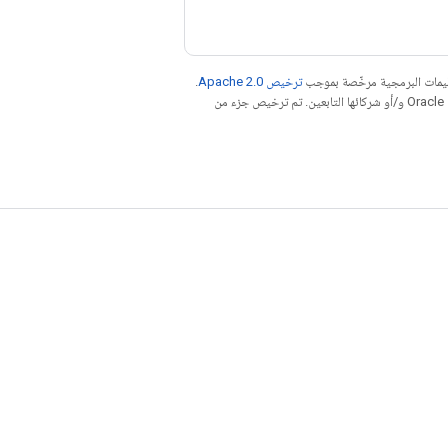
عليمات البرمجية مرخّصة بموجب
ترخيص Apache 2.0‏
.
. إنّ Java هي علامة تجارية مسجَّلة لشركة Oracle و/أو شركائها التابعين. تم ترخيص جزء من