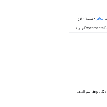
لف
المعامل
<سلسلة>، نوع
 الملف