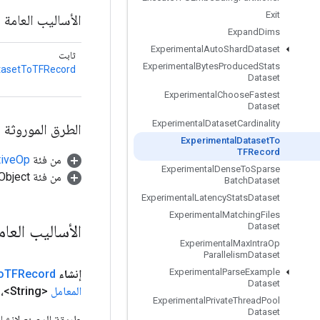
Exit
الأساليب العامة
Expand
Dims
Experimental
Auto
Shard
Dataset
ثابت
Experimental
Bytes
Produced
Stats
tasetToTFRecord
Dataset
Experimental
Choose
Fastest
Dataset
Experimental
Dataset
Cardinality
الطرق الموروثة
Experimental
Dataset
To
TFRecord
من فئة
tiveOp
Experimental
Dense
To
Sparse
من فئة java.lang.Object
Batch
Dataset
Experimental
Latency
Stats
Dataset
Experimental
Matching
Files
الأساليب العا
Dataset
Experimental
Max
Intra
Op
Parallelism
Dataset
Experimental
Parse
Example
إنشاء
TFRecord
o
Dataset
المعامل
<String>،
Experimental
Private
Thread
Pool
Dataset
طريقة المصنع لإنشاء فئة تلتف حول عم