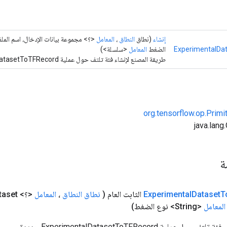
إنشاء
(نطاق
النطاق
،
المعامل
<؟> مجموعة بيانات الإدخال، اسم الم
ExperimentalDa
الضغط
المعامل
<سلسلة>)
طريقة المصنع لإنشاء فئة تلتف حول عملية ExperimentalDatasetToTFRecord جديدة.
org.tensorflow.op.Primi
مة
T
Dataset
Experimental
الثابت العام
(
نطاق النطاق
،
المعامل
<؟> input
Dataset، اسم
المعامل
<String> نوع الضغط)
لية ExperimentalDatasetToTFRecord جديدة.