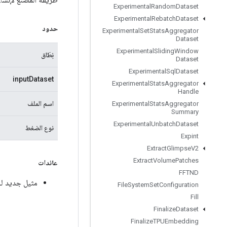
Experimental
Random
Dataset
Experimental
Rebatch
Dataset
حدود
Experimental
Set
Stats
Aggregator
Dataset
Experimental
Sliding
Window
نِطَاق
Dataset
Experimental
Sql
Dataset
inputDataset
Experimental
Stats
Aggregator
Handle
اسم الملف
Experimental
Stats
Aggregator
Summary
Experimental
Unbatch
Dataset
نوع الضغط
Expint
Extract
Glimpse
V2
Extract
Volume
Patches
عائدات
FFTND
مثيل جديد لـ erimentalDatasetToTFRecord
File
System
Set
Configuration
Fill
Finalize
Dataset
Finalize
TPUEmbedding