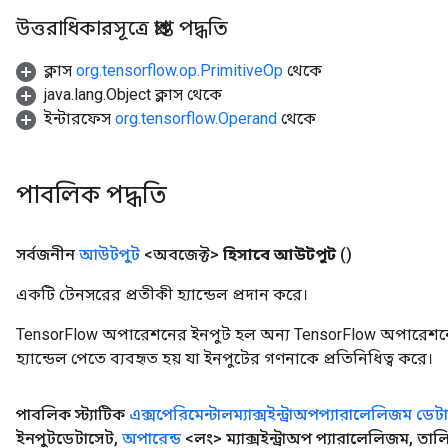
উত্তরাধিকারসূত্রে প্রাপ্ত পদ্ধতি
ক্লাস
org.tensorflow.op.PrimitiveOp
থেকে
java.lang.Object ক্লাস থেকে
ইন্টারফেস
org.tensorflow.Operand
থেকে
পাবলিক পদ্ধতি
সর্বজনীন
আউটপুট
<অবজেক্ট>
হিসাবে আউটপুট
()
একটি টেনসরের প্রতীকী হ্যান্ডেল প্রদান করে।
TensorFlow অপারেশনের ইনপুট হল অন্য TensorFlow অপারেশনে
হ্যান্ডেল পেতে ব্যবহৃত হয় যা ইনপুটের গণনাকে প্রতিনিধিত্ব করে।
পাবলিক স্ট্যাটিক
এক্সপেরিমেন্টালম্যাক্সইন্ট্রাঅপপ্যারালেলিজম ডেট
ইনপুটডেটাসেট
,
অপারেন্ড
<লং> ম্যাক্সইন্ট্রাঅপ প্যারালেলিজম
,
তালি