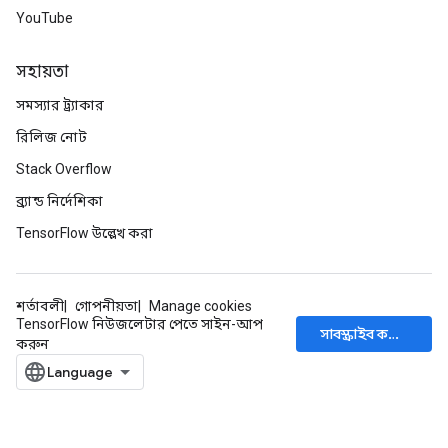
YouTube
rs
সহায়তা
mParameters
rs
সমস্যার ট্র্যাকার
Parameters
রিলিজ নোট
Stack Overflow
rParameters
Parameters
ব্র্যান্ড নির্দেশিকা
ters
TensorFlow উল্লেখ করা
arameters
meters
rs
শর্তাবলী
গোপনীয়তা
Manage cookies
tDescentParameters
TensorFlow নিউজলেটার পেতে সাইন-আপ
সাবস্ক্রাইব করুন
করুন