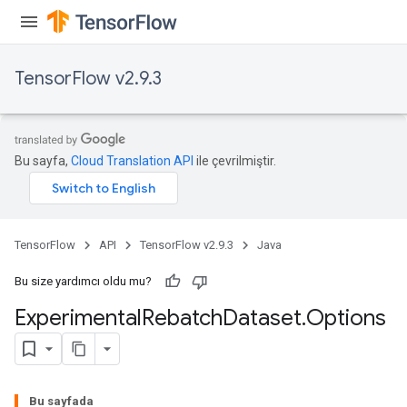
TensorFlow v2.9.3
Bu sayfa,
Cloud Translation API
ile çevrilmiştir.
TensorFlow
API
TensorFlow v2.9.3
Java
Bu size yardımcı oldu mu?
Experimental
Rebatch
Dataset
.
Options
Bu sayfada