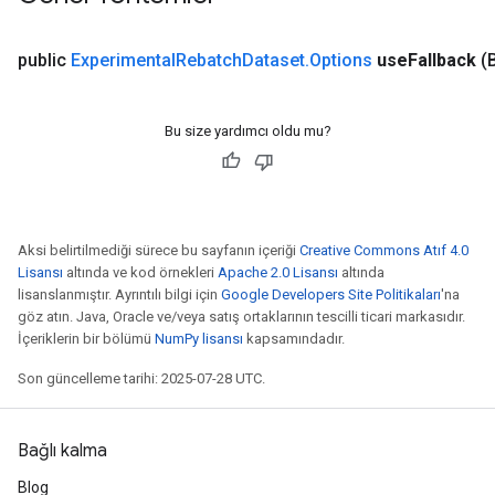
public
Experimental
Rebatch
Dataset
.
Options
use
Fallback
(
Bu size yardımcı oldu mu?
Aksi belirtilmediği sürece bu sayfanın içeriği
Creative Commons Atıf 4.0
Lisansı
altında ve kod örnekleri
Apache 2.0 Lisansı
altında
lisanslanmıştır. Ayrıntılı bilgi için
Google Developers Site Politikaları
'na
göz atın. Java, Oracle ve/veya satış ortaklarının tescilli ticari markasıdır.
İçeriklerin bir bölümü
NumPy lisansı
kapsamındadır.
Son güncelleme tarihi: 2025-07-28 UTC.
Bağlı kalma
Blog