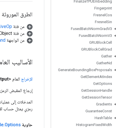
Finalize
TPUEmbedding
Fingerprint
الطرق الموروثة
Fresnel
Cos
Fresnel
Sin
من فئة
tiveOp
Fused
Batch
Norm
Grad
V3
من فئة java.lang.Object
Fused
Batch
Norm
V3
من الواجهة
and
GRUBlock
Cell
GRUBlock
Cell
Grad
Gather
الأساليب العا
Gather
Nd
Generate
Bounding
Box
Proposals
Get
Element
At
Index
الإخراج
العام <Object>
tput
Get
Options
إرجاع المقبض الرمزي
Get
Session
Handle
Get
Session
Tensor
Gradients
رمزي يمثل حساب الإ
Guarantee
Const
Hash
Table
حاوية
Options
.
le
Histogram
Fixed
Width