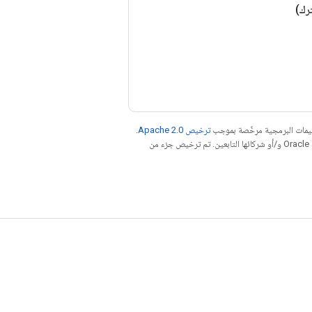
رك)
عليمات البرمجية مرخّصة بموجب
ترخيص Apache 2.0‏
.
. إنّ Java هي علامة تجارية مسجَّلة لشركة Oracle و/أو شركائها التابعين. تم ترخيص جزء من