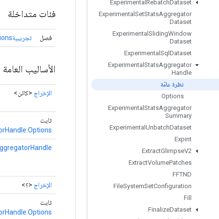
Experimental
Rebatch
Dataset
فئات متداخلة
Experimental
Set
Stats
Aggregator
Dataset
Experimental
Sliding
Window
فصل
تجريبيةStatsAggregatorHandle.Options
Dataset
Experimental
Sql
Dataset
Experimental
Stats
Aggregator
الأساليب العامة
Handle
نظرة عامّة
الإخراج
<كائن>
Options
Experimental
Stats
Aggregator
Summary
ثابت
Experimental
Unbatch
Dataset
orHandle.Options
Expint
ggregatorHandle
Extract
Glimpse
V2
Extract
Volume
Patches
FFTND
الإخراج
<؟>
File
System
Set
Configuration
Fill
ثابت
Finalize
Dataset
orHandle.Options