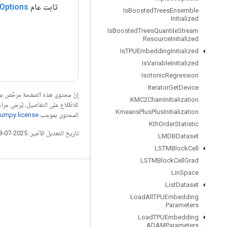
ثابت عام
Options
Is
Boosted
Trees
Ensemble
Initialized
Is
Boosted
Trees
Quantile
Stream
Resource
Initialized
Is
TPUEmbedding
Initialized
Is
Variable
Initialized
Isotonic
Regression
Iterator
Get
Device
إنّ محتوى هذه الصفحة مرخّص 
KMC2Chain
Initialization
للاطّلاع على التفاصيل، يُرجى مرا
Kmeans
Plus
Plus
Initialization
المحتوى بموجب
umpy license
Kth
Order
Statistic
تاريخ التعديل الأخير: 2025-07-28 (حسب التوقيت العالمي المتفَّق عليه)
LMDBDataset
LSTMBlock
Cell
LSTMBlock
Cell
Grad
Lin
Space
التواصل الاجتماعي
List
Dataset
المدوّنة
Load
All
TPUEmbedding
Parameters
المنتدى
Load
TPUEmbedding
ADAMParameters