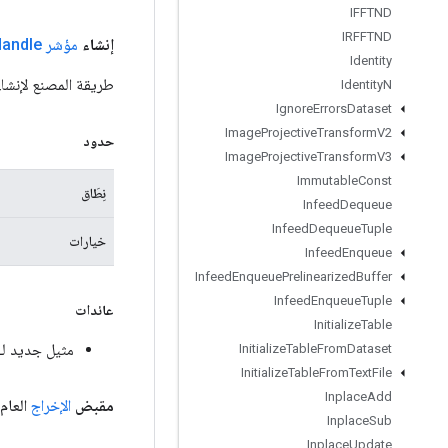
IFFTND
IRFFTND
إنشاء
مؤشر Experimental
andle
Identity
طريقة المصنع لإنشاء فئة تلتف حول عملي
Identity
N
Ignore
Errors
Dataset
Image
Projective
Transform
V2
حدود
Image
Projective
Transform
V3
Immutable
Const
نِطَاق
Infeed
Dequeue
Infeed
Dequeue
Tuple
خيارات
Infeed
Enqueue
Infeed
Enqueue
Prelinearized
Buffer
Infeed
Enqueue
Tuple
عائدات
Initialize
Table
مثيل جديد لـ erimentalStatsAggregatorHandle
Initialize
Table
From
Dataset
Initialize
Table
From
Text
File
Inplace
Add
مقبض
الإخراج
العام
Inplace
Sub
Inplace
Update