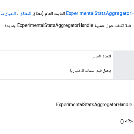
H
Aggregator
Stats
الثابت العام
(نطاق
النطاق
،
الخيارات
.
ة ExperimentalStatsAggregatorHandle جديدة.
النطاق الحالي
يحمل قيم السمات الاختيارية
Exp
 <?>
()