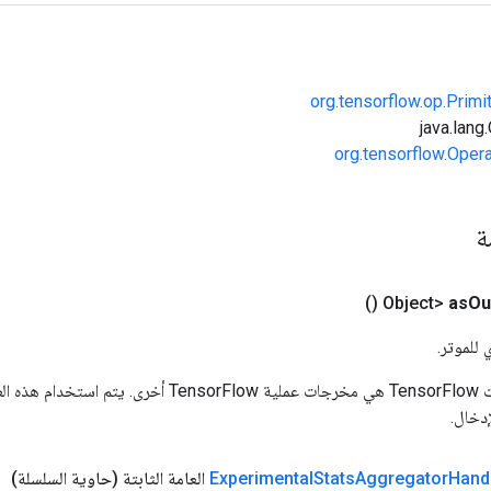
org.tensorflow.op.Primi
org.tensorflow.Oper
مة
()
as
Ou
 للموتر.
المدخلات إلى عمليات TensorFlow هي مخرجات عملية rFlow
دخال.
Hand
Aggregator
Stats
Experimental
العامة الثابتة
(حاوية السلسلة)