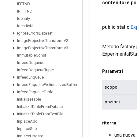
contenitore
pu
IFFTND
IRFFTND
Identity
Identity
N
public static
Ex
Ignore
Errors
Dataset
Image
Projective
Transform
V2
Metodo factory 
Image
Projective
Transform
V3
ExperimentalSta
Immutable
Const
Infeed
Dequeue
Infeed
Dequeue
Tuple
Parametri
Infeed
Enqueue
Infeed
Enqueue
Prelinearized
Buffer
scopo
Infeed
Enqueue
Tuple
Initialize
Table
opzioni
Initialize
Table
From
Dataset
Initialize
Table
From
Text
File
Inplace
Add
ritorna
Inplace
Sub
una nuova
Inplace
Update