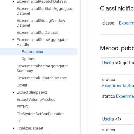
Experimental
Rebatch
Dataset
Classi nidifi
Experimental
Set
Stats
Aggregator
Dataset
Experimental
Sliding
Window
classe
Experim
Dataset
Experimental
Sql
Dataset
Experimental
Stats
Aggregator
Handle
Metodi pubbl
Panoramica
Options
Uscita
<Oggetto
Experimental
Stats
Aggregator
Summary
Experimental
Unbatch
Dataset
statico
Expint
ExperimentalSta
Extract
Glimpse
V2
statico
Experime
Extract
Volume
Patches
FFTND
File
System
Set
Configuration
Uscita
<?>
Fill
Finalize
Dataset
statico