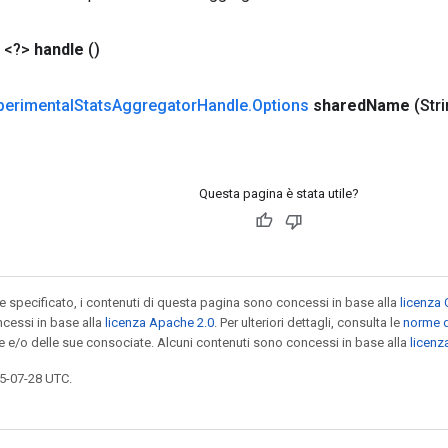
 <?>
handle
()
perimental
Stats
Aggregator
Handle
.
Options
shared
Name
(Str
Questa pagina è stata utile?
specificato, i contenuti di questa pagina sono concessi in base alla
licenza 
cessi in base alla
licenza Apache 2.0
. Per ulteriori dettagli, consulta le
norme d
le e/o delle sue consociate. Alcuni contenuti sono concessi in base alla
licen
5-07-28 UTC.