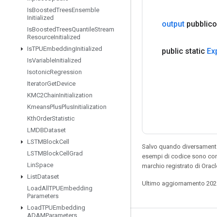
Is
Boosted
Trees
Ensemble
Initialized
output
pubblico
Is
Boosted
Trees
Quantile
Stream
Resource
Initialized
Is
TPUEmbedding
Initialized
public static
Ex
Is
Variable
Initialized
Isotonic
Regression
Iterator
Get
Device
KMC2Chain
Initialization
Kmeans
Plus
Plus
Initialization
Kth
Order
Statistic
LMDBDataset
LSTMBlock
Cell
Salvo quando diversamente 
LSTMBlock
Cell
Grad
esempi di codice sono con
Lin
Space
marchio registrato di Orac
List
Dataset
Ultimo aggiornamento 202
Load
All
TPUEmbedding
Parameters
Load
TPUEmbedding
ADAMParameters