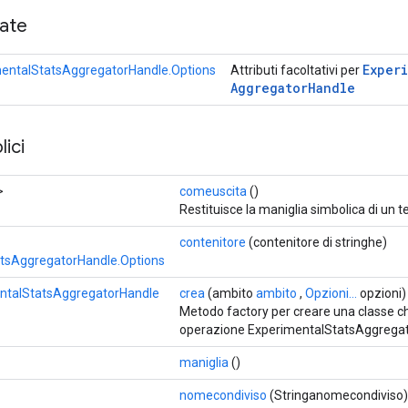
cate
Exper
entalStatsAggregatorHandle.Options
Attributi facoltativi per
Aggregator
Handle
ici
>
comeuscita
()
Restituisce la maniglia simbolica di un t
contenitore
(contenitore di stringhe)
tsAggregatorHandle.Options
ntalStatsAggregatorHandle
crea
(ambito
ambito
,
Opzioni...
opzioni)
Metodo factory per creare una classe c
operazione ExperimentalStatsAggregat
maniglia
()
nomecondiviso
(Stringanomecondiviso)