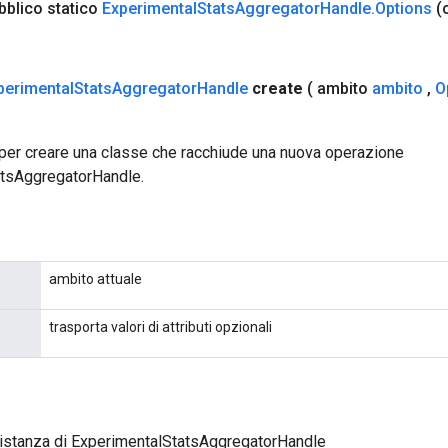
bblico statico
Experimental
Stats
Aggregator
Handle
.
Options
(
perimental
Stats
Aggregator
Handle
create
( ambito
ambito
,
O
per creare una classe che racchiude una nuova operazione
tsAggregatorHandle.
ambito attuale
trasporta valori di attributi opzionali
 istanza di ExperimentalStatsAggregatorHandle