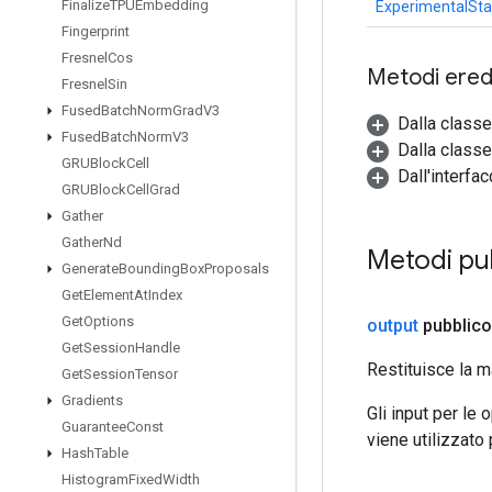
Finalize
TPUEmbedding
ExperimentalSta
Fingerprint
Fresnel
Cos
Metodi eredi
Fresnel
Sin
Fused
Batch
Norm
Grad
V3
Dalla class
Fused
Batch
Norm
V3
Dalla classe
GRUBlock
Cell
Dall'interfa
GRUBlock
Cell
Grad
Gather
Gather
Nd
Metodi pu
Generate
Bounding
Box
Proposals
Get
Element
At
Index
Get
Options
output
pubblico
Get
Session
Handle
Restituisce la m
Get
Session
Tensor
Gradients
Gli input per le
Guarantee
Const
viene utilizzato
Hash
Table
Histogram
Fixed
Width