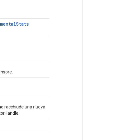
imental
Stats
ensore.
he racchiude una nuova
orHandle.