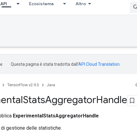
API
Ecosistema
Altro
Questa pagina è stata tradotta dall'
API Cloud Translation
.
TensorFlow v2.9.3
Java
ental
Stats
Aggregator
Handle
bblica
ExperimentalStatsAggregatorHandle
 di gestione delle statistiche.