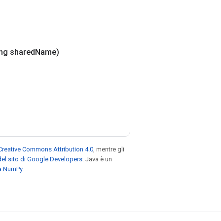
ing shared
Name)
Creative Commons Attribution 4.0
, mentre gli
el sito di Google Developers
. Java è un
za NumPy
.