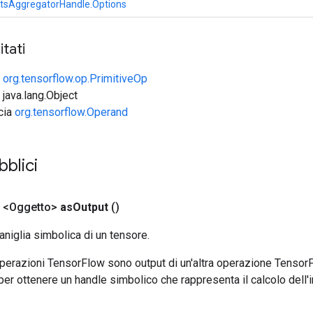
tsAggregatorHandle.Options
tati
e
org.tensorflow.op.PrimitiveOp
 java.lang.Object
ccia
org.tensorflow.Operand
bblici
 <Oggetto>
as
Output
()
aniglia simbolica di un tensore.
 operazioni TensorFlow sono output di un'altra operazione Tenso
 per ottenere un handle simbolico che rappresenta il calcolo dell'i