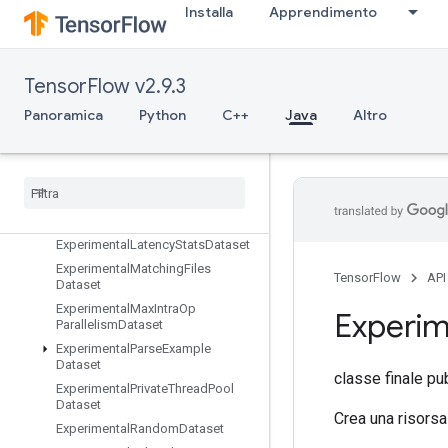
Exit
Installa
Apprendimento
ExpandDims
ExperimentalAutoShardDataset
ExperimentalBytesProducedStats
TensorFlow v2.9.3
Dataset
Panoramica
Python
C++
Java
Altro
ExperimentalChooseFastestDatas
et
Experimental
Dataset
Cardinality
Experimental
Dataset
To
TFRecord
Experimental
Dense
To
Sparse
Batch
Dataset
Experimental
Latency
Stats
Dataset
Experimental
Matching
Files
TensorFlow
API
Dataset
Experimental
Max
Intra
Op
Experim
Parallelism
Dataset
Experimental
Parse
Example
Dataset
classe finale pu
Experimental
Private
Thread
Pool
Dataset
Crea una risorsa
Experimental
Random
Dataset