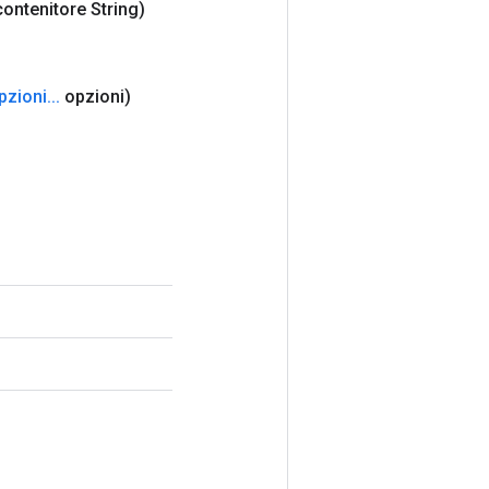
contenitore String)
pzioni
.
.
.
opzioni)