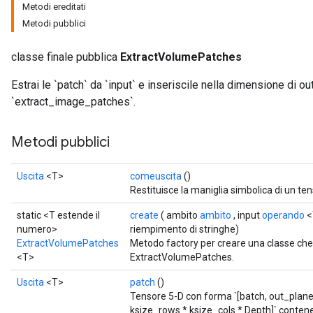
Metodi ereditati
Metodi pubblici
classe finale pubblica
ExtractVolumePatches
Estrai le `patch` da `input` e inseriscile nella dimensione di o
`extract_image_patches`.
Metodi pubblici
Uscita
<T>
comeuscita
()
Restituisce la maniglia simbolica di un ten
static <T estende il
create
( ambito
ambito
, input
operando
<
numero>
riempimento di stringhe)
ExtractVolumePatches
Metodo factory per creare una classe ch
<T>
ExtractVolumePatches.
Uscita
<T>
patch
()
Tensore 5-D con forma `[batch, out_plane
ksize_rows * ksize_cols * Depth]` conten