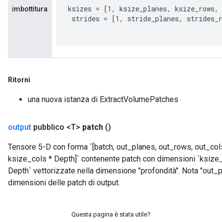
ksizes
=
[
1
,
ksize_planes
,
ksize_rows
,
imbottitura
strides
=
[
1
,
stride_planes
,
strides_
rs
mParameters
Ritorni
rs
Parameters
una nuova istanza di ExtractVolumePatches
rParameters
output
pubblico <T>
patch
()
Parameters
ters
Tensore 5-D con forma `[batch, out_planes, out_rows, out_co
arameters
ksize_cols * Depth]` contenente patch con dimensioni `ksize
meters
Depth` vettorizzate nella dimensione "profondità". Nota "out_p
rs
dimensioni delle patch di output.
tDescentParameters
Questa pagina è stata utile?