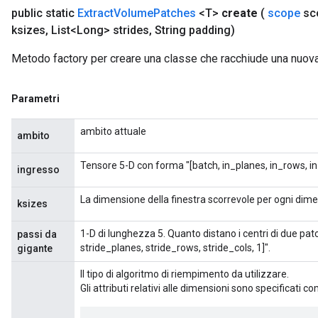
public static
Extract
Volume
Patches
<T>
create
(
scope
sc
ksizes
,
List<Long> strides
,
String padding)
Metodo factory per creare una classe che racchiude una nuo
Parametri
ambito attuale
ambito
Tensore 5-D con forma "[batch, in_planes, in_rows, in
ingresso
La dimensione della finestra scorrevole per ogni dimen
ksizes
1-D di lunghezza 5. Quanto distano i centri di due patc
passi da
stride_planes, stride_rows, stride_cols, 1]".
gigante
Il tipo di algoritmo di riempimento da utilizzare.
Gli attributi relativi alle dimensioni sono specificati 