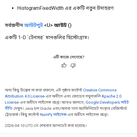
HistogramFixedWidth এর একটি নতুন উদাহরণ
সর্বজনীন
আউটপুট
<U>
আউট
()
একটি 1-D `টেনসর` মানগুলির হিস্টোগ্রাম।
এটি কাজে লেগেছে?
অন্য কিছু উল্লেখ না করা থাকলে, এই পৃষ্ঠার কন্টেন্ট
Creative Commons
Attribution 4.0 License
-এর অধীনে এবং কোডের নমুনাগুলি
Apache 2.0
License
-এর অধীনে লাইসেন্স প্রাপ্ত। আরও জানতে,
Google Developers সাইট
নীতি
দেখুন। Java হল Oracle এবং/অথবা তার অ্যাফিলিয়েট সংস্থার রেজিস্টার্ড
ট্রেডমার্ক। কিছু কন্টেন্ট
NumPy লাইসেন্স
-এর অধীনে লাইসেন্স প্রাপ্ত।
2026-04-10 UTC-তে শেষবার আপডেট করা হয়েছে।