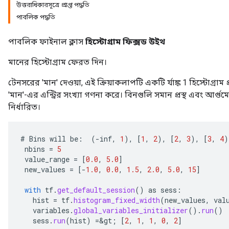
উত্তরাধিকারসূত্রে প্রাপ্ত পদ্ধতি
পাবলিক পদ্ধতি
পাবলিক ফাইনাল ক্লাস
হিস্টোগ্রাম ফিক্সড উইথ
মানের হিস্টোগ্রাম ফেরত দিন।
টেনসরের 'মান' দেওয়া, এই ক্রিয়াকলাপটি একটি র্যাঙ্ক 1 হিস্টোগ্রাম
'মান'-এর এন্ট্রির সংখ্যা গণনা করে। বিনগুলি সমান প্রস্থ এবং আর্গুমে
নির্ধারিত।
#
Bins
will
be
:
(
-
inf
,
1
),
[
1
,
2
),
[
2
,
3
),
[
3
,
4
)
nbins
=
5
value_range
=
[
0.0
,
5.0
]
new_values
=
[-
1.0
,
0.0
,
1.5
,
2.0
,
5.0
,
15
]
with
tf
.
get_default_session
()
as
sess
:
hist
=
tf
.
histogram_fixed_width
(
new_values
,
val
variables
.
global_variables_initializer
().
run
()
sess
.
run
(
hist
)
=
&
gt
;
[
2
,
1
,
1
,
0
,
2
]