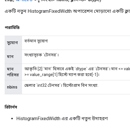
একটি নতুন HistogramFixedWidth অপারেশন মোড়ানো একটি ক্লা
পরামিতি
বর্তমান সুযোগ
সুযোগ
সংখ্যাসূচক `টেনসর`।
মান
আকৃতি [2] `মান` হিসাবে একই `dtype` এর `টেনসর`। মান <= valu
মান
>= value_range[1] হিস্টে ম্যাপ করা হবে[-1]।
পরিসর
স্কেলার `int32 টেনসর`। হিস্টোগ্রাম বিন সংখ্যা.
nbins
রিটার্নস
HistogramFixedWidth এর একটি নতুন উদাহরণ