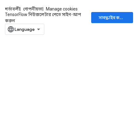
শর্তাবলী
গোপনীয়তা
Manage cookies
TensorFlow নিউজলেটার পেতে সাইন-আপ
সাবস্ক্রাইব করুন
করুন
ize
Requantize
ize
AndReluAndRequantize
u
uAndRequantize
AndRelu
AndReluAndRequantize
ize