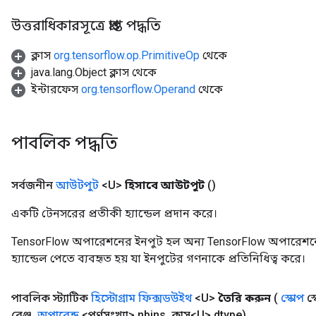
rs
উত্তরাধিকারসূত্রে প্রাপ্ত পদ্ধতি
mParameters
rs
ক্লাস
org.tensorflow.op.PrimitiveOp
থেকে
Parameters
java.lang.Object ক্লাস থেকে
ইন্টারফেস
org.tensorflow.Operand
থেকে
rParameters
Parameters
ters
পাবলিক পদ্ধতি
arameters
meters
rs
সর্বজনীন
আউটপুট
<U>
হিসাবে আউটপুট
()
tDescentParameters
একটি টেনসরের প্রতীকী হ্যান্ডেল প্রদান করে।
TensorFlow অপারেশনের ইনপুট হল অন্য TensorFlow অপারেশনে
হ্যান্ডেল পেতে ব্যবহৃত হয় যা ইনপুটের গণনাকে প্রতিনিধিত্ব করে।
পাবলিক স্ট্যাটিক
হিস্টোগ্রাম ফিক্সডউইথ
<U>
তৈরি করুন
(
স্কোপ
স্
রেঞ্জ
,
অপারেন্ড
<পূর্ণসংখ্যা> nbins
,
ক্লাস<U> dtype)