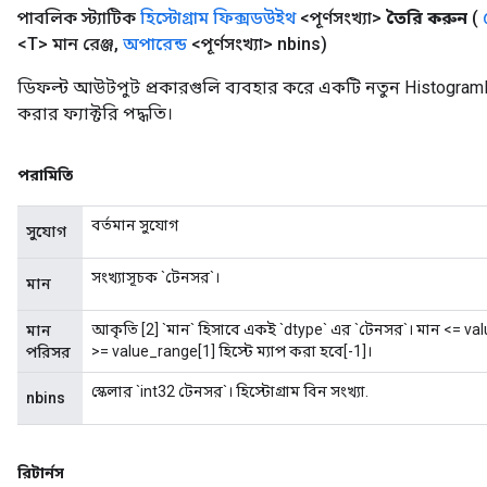
পাবলিক স্ট্যাটিক
হিস্টোগ্রাম ফিক্সডউইথ
<পূর্ণসংখ্যা>
তৈরি করুন
(
<T> মান রেঞ্জ
,
অপারেন্ড
<পূর্ণসংখ্যা> nbins)
ডিফল্ট আউটপুট প্রকারগুলি ব্যবহার করে একটি নতুন Histogram
করার ফ্যাক্টরি পদ্ধতি।
পরামিতি
বর্তমান সুযোগ
সুযোগ
সংখ্যাসূচক `টেনসর`।
মান
আকৃতি [2] `মান` হিসাবে একই `dtype` এর `টেনসর`। মান <= valu
মান
>= value_range[1] হিস্টে ম্যাপ করা হবে[-1]।
পরিসর
স্কেলার `int32 টেনসর`। হিস্টোগ্রাম বিন সংখ্যা.
nbins
রিটার্নস