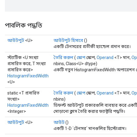
পাবলিক পদ্ধতি
আউটপুট
<U>
আউটপুট হিসাবে
()
একটি টেনসরের প্রতীকী হ্যান্ডেল প্রদান করে।
স্ট্যাটিক <U সংখ্যা
তৈরি করুন
(
স্কোপ
স্কোপ,
Operand
<T> মান,
Op
প্রসারিত করে, T সংখ্যা
nbins, Class<U> dtype)
প্রসারিত করে>
একটি নতুন HistogramFixedWidth অপারেশন মো
HistogramFixedWidth
<U>
static <T প্রসারিত
তৈরি করুন
(
স্কোপ
স্কোপ,
Operand
<T> মান,
Op
সংখ্যা>
nbins)
HistogramFixedWidth
ডিফল্ট আউটপুট প্রকারগুলি ব্যবহার করে এক
<Integer>
মোড়ানো ক্লাস তৈরি করার ফ্যাক্টরি পদ্ধতি।
আউটপুট
<U>
আউট
()
একটি 1-D `টেনসর` মানগুলির হিস্টোগ্রাম।