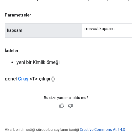
Parameters
Parametreler
rParameters
Parameters
mevcut kapsam
kapsam
ters
arameters
meters
İadeler
rs
tDescentParameters
yeni bir Kimlik örneği
genel
Çıkış
<T>
çıkışı
()
Bu size yardımcı oldu mu?
Aksi belirtilmediği sürece bu sayfanın içeriği
Creative Commons Atıf 4.0