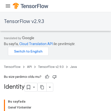
TensorFlow v2.9.3
Bu sayfa,
Cloud Translation API
ile çevrilmiştir.
TensorFlow
API
TensorFlow v2.9.3
Java
Bu size yardımcı oldu mu?
Identity
Bu sayfada
Genel Yöntemler