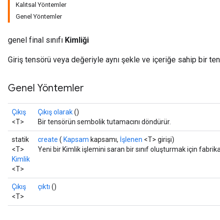
Kalıtsal Yöntemler
Genel Yöntemler
genel final sınıfı
Kimliği
Giriş tensörü veya değeriyle aynı şekle ve içeriğe sahip bir te
Genel Yöntemler
Çıkış
Çıkış olarak
()
<T>
Bir tensörün sembolik tutamacını döndürür.
statik
create
(
Kapsam
kapsamı,
İşlenen
<T> girişi)
<T>
Yeni bir Kimlik işlemini saran bir sınıf oluşturmak için fabri
Kimlik
<T>
Çıkış
çıktı
()
<T>