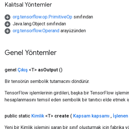
Kalıtsal Yöntemler
org.tensorflow.op.PrimitiveOp
sınıfından
Java.lang.Object sınıfından
org.tensorflow.Operand
arayüzünden
Genel Yöntemler
genel
Çıkış
<T>
as
Output
()
Bir tensörün sembolik tutamacını döndürür.
TensorFlow işlemlerinin girdileri, başka bir TensorFlow işleminin
hesaplanmasını temsil eden sembolik bir tanıtıcı elde etmek için
rs
public static
Kimlik
<T>
create
(
Kapsam kapsamı
,
İşlenen
mParameters
rs
Yeni bir Kimlik işlemini saran bir sınıf oluşturmak için fabrika 