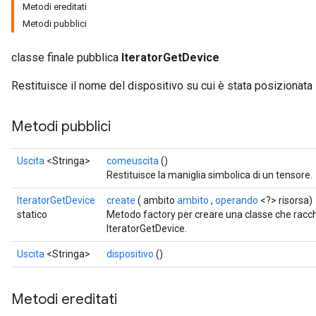
Metodi ereditati
Metodi pubblici
classe finale pubblica
IteratorGetDevice
Restituisce il nome del dispositivo su cui è stata posizionata l
Metodi pubblici
Uscita
<Stringa>
comeuscita
()
Restituisce la maniglia simbolica di un tensore.
rs
IteratorGetDevice
create
( ambito
ambito
,
operando
<?> risorsa)
mParameters
statico
Metodo factory per creare una classe che rac
IteratorGetDevice.
rs
Parameters
Uscita
<Stringa>
dispositivo
()
rParameters
Metodi ereditati
Parameters
ters