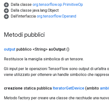
Dalla classe
org.tensorflow.op.PrimitiveOp
arameters
Dalla classe java.lang.Object
meters
Dall'interfaccia
org.tensorflow.Operand
rs
tDescentParameters
Metodi pubblici
output
pubblico <String>
as
Output
()
Restituisce la maniglia simbolica di un tensore.
Gli input per le operazioni TensorFlow sono output di un'alt
viene utilizzato per ottenere un handle simbolico che rappresent
creazione
statica pubblica
Iterator
Get
Device
(ambito
ambi
Metodo factory per creare una classe che racchiude una nuov